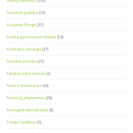
Skyrių naujienos
(101)
Socialinė politika
(35)
Svajūnas Plungė
(37)
Sveika gyvensena ir mityba
(10)
Sveikatos apsauga
(27)
Švietimo politika
(21)
Tarybos nario interviu
(1)
Teisė ir teisėtvarka
(30)
Teritorijų planavimas
(28)
Tiesioginė demokratija
(8)
Tomas Saulėnas
(3)