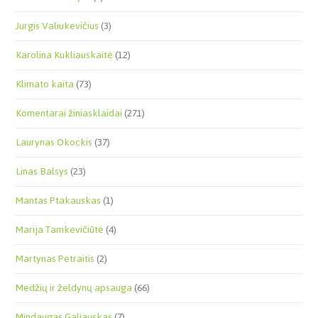
Jurgis Valiukevičius
(3)
Karolina Kukliauskaitė
(12)
Klimato kaita
(73)
Komentarai žiniasklaidai
(271)
Laurynas Okockis
(37)
Linas Balsys
(23)
Mantas Ptakauskas
(1)
Marija Tamkevičiūtė
(4)
Martynas Petraitis
(2)
Medžių ir želdynų apsauga
(66)
Mindaugas Galiauskas
(7)