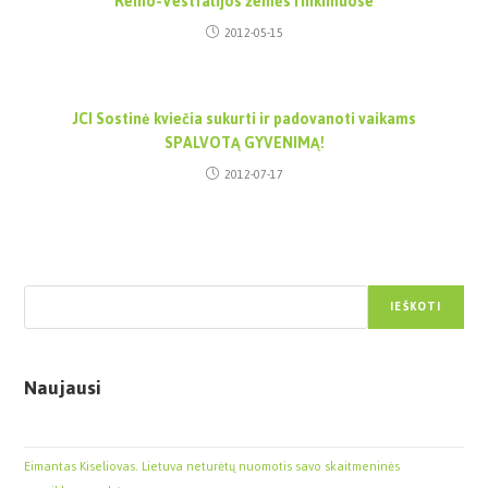
Reino-Vestfalijos žemės rinkimuose
2012-05-15
JCI Sostinė kviečia sukurti ir padovanoti vaikams
SPALVOTĄ GYVENIMĄ!
2012-07-17
Paieška
IEŠKOTI
Naujausi
Eimantas Kiseliovas. Lietuva neturėtų nuomotis savo skaitmeninės