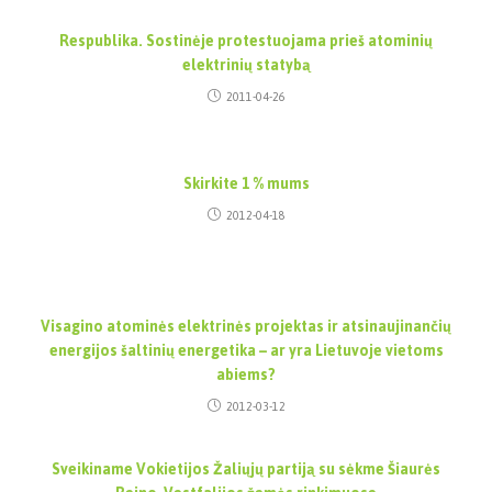
Respublika. Sostinėje protestuojama prieš atominių
elektrinių statybą
2011-04-26
Skirkite 1 % mums
2012-04-18
Visagino atominės elektrinės projektas ir atsinaujinančių
energijos šaltinių energetika – ar yra Lietuvoje vietoms
abiems?
2012-03-12
Sveikiname Vokietijos Žaliųjų partiją su sėkme Šiaurės