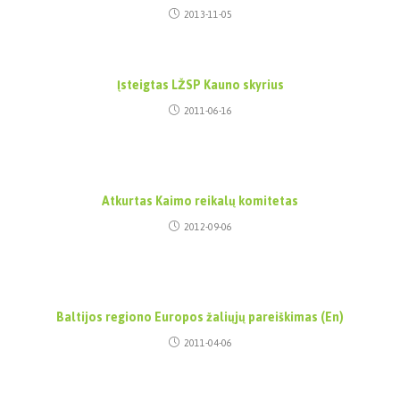
2013-11-05
Įsteigtas LŽSP Kauno skyrius
2011-06-16
Atkurtas Kaimo reikalų komitetas
2012-09-06
Baltijos regiono Europos žaliųjų pareiškimas (En)
2011-04-06