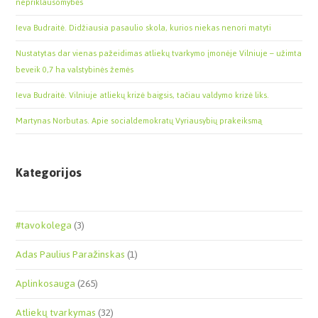
nepriklausomybės
Ieva Budraitė. Didžiausia pasaulio skola, kurios niekas nenori matyti
Nustatytas dar vienas pažeidimas atliekų tvarkymo įmonėje Vilniuje – užimta
beveik 0,7 ha valstybinės žemės
Ieva Budraitė. Vilniuje atliekų krizė baigsis, tačiau valdymo krizė liks.
Martynas Norbutas. Apie socialdemokratų Vyriausybių prakeiksmą
Kategorijos
#tavokolega
(3)
Adas Paulius Paražinskas
(1)
Aplinkosauga
(265)
Atliekų tvarkymas
(32)