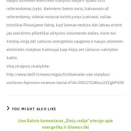
naujos atominės elektrinės statybos idėjai ir spalio 14 d.
referendumas įvyks. Kiekvieno Seimo nario, balsavusio už
referendumą, vidiniai motyvai turbūt patys įvairiausi, tačiau
istoriškai fiksuojame faktą, kad Seimas nedrįso dar labiau erzinti
jau suerzintos pilietiškai aktyvios visuomenės dalies, kurie turi
kitokią viziją dėl Lietuvos energetinio saugumo ir naujos atominės
elektrinės statybas traktuoja kaip kilpą ant Lietuvos valstybės
kaklo.
Visą straipsnį skaitykite:
http://www.delfi.lt/news/ringas/lit/ikleinaite-vae-statybos-
uzsiteses-hipnozes-seansas-tautai.d?id=59212721#ixzz22ZgbPG00
YOU MIGHT ALSO LIKE
Lino Balsio komentaras „Žinių radijo“ eteryje apie
energetiką ir šilumos ūkį