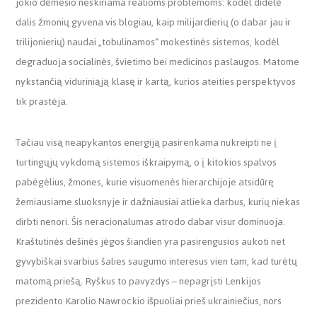
jokio dėmesio neskiriama realioms problemoms: kodėl didelė
dalis žmonių gyvena vis blogiau, kaip milijardierių (o dabar jau ir
trilijonierių) naudai „tobulinamos“ mokestinės sistemos, kodėl
degraduoja socialinės, švietimo bei medicinos paslaugos. Matome
nykstančią viduriniąją klasę ir kartą, kurios ateities perspektyvos
tik prastėja.
Tačiau visą neapykantos energiją pasirenkama nukreipti ne į
turtingųjų vykdomą sistemos iškraipymą, o į kitokios spalvos
pabėgėlius, žmones, kurie visuomenės hierarchijoje atsidūrę
žemiausiame sluoksnyje ir dažniausiai atlieka darbus, kurių niekas
dirbti nenori. Šis neracionalumas atrodo dabar visur dominuoja.
Kraštutinės dešinės jėgos šiandien yra pasirengusios aukoti net
gyvybiškai svarbius šalies saugumo interesus vien tam, kad turėtų
matomą priešą. Ryškus to pavyzdys – nepagrįsti Lenkijos
prezidento Karolio Nawrockio išpuoliai prieš ukrainiečius, nors