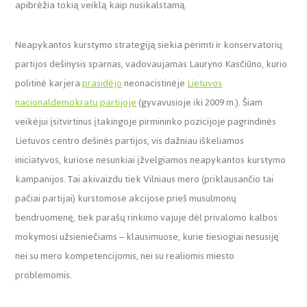
apibrėžia tokią veiklą kaip nusikalstamą.
Neapykantos kurstymo strategiją siekia perimti ir konservatorių
partijos dešinysis sparnas, vadovaujamas Lauryno Kasčiūno, kurio
politinė karjera
prasidėjo
neonacistinėje
Lietuvos
nacionaldemokratų partijoje
(gyvavusioje iki 2009 m.). Šiam
veikėjui įsitvirtinus įtakingoje pirmininko pozicijoje pagrindinės
Lietuvos centro dešinės partijos, vis dažniau iškeliamos
iniciatyvos, kuriose nesunkiai įžvelgiamos neapykantos kurstymo
kampanijos. Tai akivaizdu tiek Vilniaus mero (priklausančio tai
pačiai partijai) kurstomose akcijose prieš musulmonų
bendruomenę, tiek parašų rinkimo vajuje dėl privalomo kalbos
mokymosi užsieniečiams – klausimuose, kurie tiesiogiai nesusiję
nei su mero kompetencijomis, nei su realiomis miesto
problemomis.