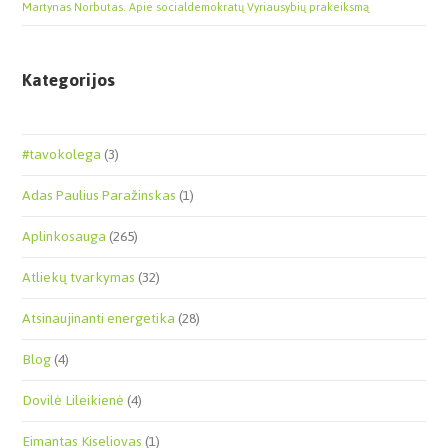
Martynas Norbutas. Apie socialdemokratų Vyriausybių prakeiksmą
Kategorijos
#tavokolega
(3)
Adas Paulius Paražinskas
(1)
Aplinkosauga
(265)
Atliekų tvarkymas
(32)
Atsinaujinanti energetika
(28)
Blog
(4)
Dovilė Lileikienė
(4)
Eimantas Kiseliovas
(1)