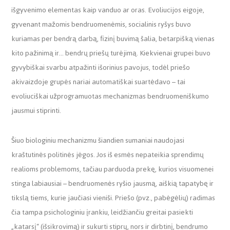
išgyvenimo elementas kaip vanduo ar oras. Evoliucijos eigoje,
gyvenant mažomis bendruomenėmis, socialinis ryšys buvo
kuriamas per bendrą darbą, fizinį buvimą šalia, betarpišką vienas
kito pažinimą ir… bendrų priešų turėjimą. Kiekvienai grupei buvo
gyvybiškai svarbu atpažinti išorinius pavojus, todėl priešo
akivaizdoje grupės nariai automatiškai suartėdavo – tai
evoliuciškai užprogramuotas mechanizmas bendruomeniškumo
jausmui stiprinti.
Šiuo biologiniu mechanizmu šiandien sumaniai naudojasi
kraštutinės politinės jėgos. Jos iš esmės nepateikia sprendimų
realioms problemoms, tačiau parduoda prekę, kurios visuomenei
stinga labiausiai – bendruomenės ryšio jausmą, aiškią tapatybę ir
tikslą tiems, kurie jaučiasi vieniši. Priešo (pvz., pabėgėlių) radimas
čia tampa psichologiniu įrankiu, leidžiančiu greitai pasiekti
„katarsį“ (išsikrovimą) ir sukurti stiprų, nors ir dirbtinį, bendrumo