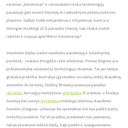
varomas „bendrumas“ ir racionalumo stoka technologijų
pasaulyje gali nuvesti žmoniją iki radioaktyvių pelenų nuklotos
planetos. Galbūt todėl milijardieriai ir trilijonieriai, kurie yra
tiesiogiai atsakingi už šį pasaulinį chaosą, taip skuba statyti
raketas ir svajoja apie Marso kolonizaciją?
Vienintelis būdas įveikti vienišumo pandemiją ir kolektyvinę
psichozę – realaus žmogiško ryšio atkūrimas. Pirmas žingsnis yra
priklausomybę sukeliančių technologijų ribojimas. Tai jau tampa
globalia praktika: Australija įgyvendino socialinių tinklų draudimą
asmenims iki 16 metų, Didžioji Britanija planuoja panašius
ribojimus
, Norvegija mokyklose
uždraudžia
DI įrankius, o Švedija,
Suomija bei Latvija
įgyvendina
mobiliųjų telefonų draudimus
švietimo įstaigose. Lietuvoje šie sprendimai kol kas palikti pačių
mokyklų nuožiūrai. Tai tik pradžia, pradedant nuo jauniausių,
tačiau privalome ieškoti būdų, kaip padėti ir suaugusiesiems,