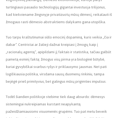
turtingiausi pasaulio technologijų gigantai investuoja trilijonus,
kad kiekviename žingsnyje privatizuotų mūsų dėmesį, reikalauti iš
žmogaus rasti dėmesio abstraktiems dalykams gana utopiška.
Tuo tarpu kraštutinumai siūlo emocinį dopaminą, kuris veikia „čia ir
dabar“. Centristai ar žalieji dažnai kreipiasi į žmogų kaip į
„racionalų agentą“, apipildami jį faktais ir statistika, tačiau galbūt
pametą esminį faktą: žmogus visų pirma yra biologinė būtybė,
kuriai gyvybiškai svarbus ryšys ir priklausymo jausmas. Net pati
logiškiausia politika, virsdama sausų duomenų rinkiniu, tampa
bejėgė prieš primityvius, bet galingus mūsų prigimties impulsus.
Todėl šiandien politikoje stebime tiek daug absurdo: dėmesys
sistemingai nukreipiamas kurstant neapykantą
pažeidžiamiausioms visuomenės grupėms. Tuo pat metu beveik