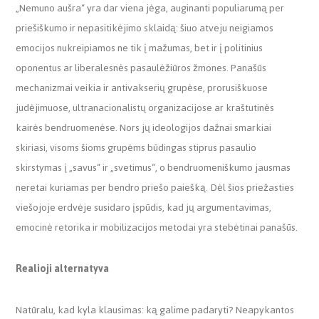
„Nemuno aušra“ yra dar viena jėga, auginanti populiarumą per
priešiškumo ir nepasitikėjimo sklaidą: šiuo atveju neigiamos
emocijos nukreipiamos ne tik į mažumas, bet ir į politinius
oponentus ar liberalesnės pasaulėžiūros žmones. Panašūs
mechanizmai veikia ir antivakserių grupėse, prorusiškuose
judėjimuose, ultranacionalistų organizacijose ar kraštutinės
kairės bendruomenėse. Nors jų ideologijos dažnai smarkiai
skiriasi, visoms šioms grupėms būdingas stiprus pasaulio
skirstymas į „savus“ ir „svetimus“, o bendruomeniškumo jausmas
neretai kuriamas per bendro priešo paiešką. Dėl šios priežasties
viešojoje erdvėje susidaro įspūdis, kad jų argumentavimas,
emocinė retorika ir mobilizacijos metodai yra stebėtinai panašūs.
Realioji alternatyva
Natūralu, kad kyla klausimas: ką galime padaryti? Neapykantos