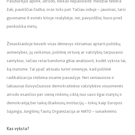
Pasižiūrėjus aplink, atrodo, niekas nepasikeitė: medžiai tebėra
žali, paukščiai čiulba, oras toks pat. Tačiau viduje – jausmas, tarsi
gyvename iš esmės kitoje realybėje, nei, pavyzdžiui, buvo prieš
penkiolika metų.
Žiniasklaidoje beveik visas dėmesys skiriamas aptarti politikų
asmenybes, jų veiksmus, politinę virtuvę ar valstybių tarpusavio
santykius, tačiau retai bandoma giliai analizuoti, kodėl vyksta tai,
ką matome. Tai ypač aktualu turint omenyje, kad politinė
radikalizacija stebima visame pasaulyje. Net seniausiose ir
labiausiai išsivysčiusiose demokratinėse valstybėse visuomenės
atrodo esančios per vieną rinkimų ciklą nuo savo ilgai statytų ir
demokratiją bei taiką išlaikiusių institucijų – tokių kaip Europos
Sąjunga, Jungtinių Tautų Organizacija ar NATO – sunaikinimo.
Kas vyksta?