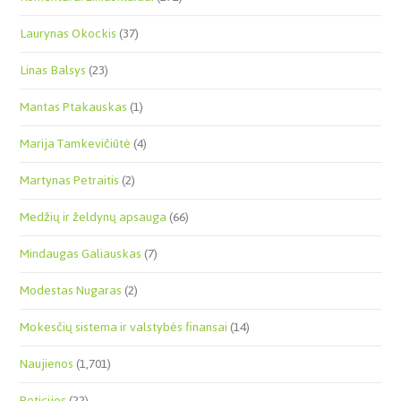
Laurynas Okockis
(37)
Linas Balsys
(23)
Mantas Ptakauskas
(1)
Marija Tamkevičiūtė
(4)
Martynas Petraitis
(2)
Medžių ir želdynų apsauga
(66)
Mindaugas Galiauskas
(7)
Modestas Nugaras
(2)
Mokesčių sistema ir valstybės finansai
(14)
Naujienos
(1,701)
Peticijos
(22)