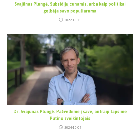
Svajūnas Plungė. Subsidijų cunamis, arba kaip politikai
gelbėja savo populiarumą
2022-10-11
Dr. Svajūnas Plungė. Pažvelkime į save, antraip tapsime
Putino sveikintojais
2024-10-09