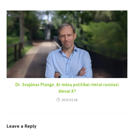
Dr. Svajūnas Plungė. Ar mūsų politikai rimtai ruošiasi
dienai X?
2025-03-18
Leave a Reply