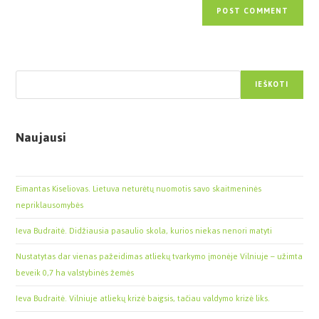
Paieška
IEŠKOTI
Naujausi
Eimantas Kiseliovas. Lietuva neturėtų nuomotis savo skaitmeninės
nepriklausomybės
Ieva Budraitė. Didžiausia pasaulio skola, kurios niekas nenori matyti
Nustatytas dar vienas pažeidimas atliekų tvarkymo įmonėje Vilniuje – užimta
beveik 0,7 ha valstybinės žemės
Ieva Budraitė. Vilniuje atliekų krizė baigsis, tačiau valdymo krizė liks.