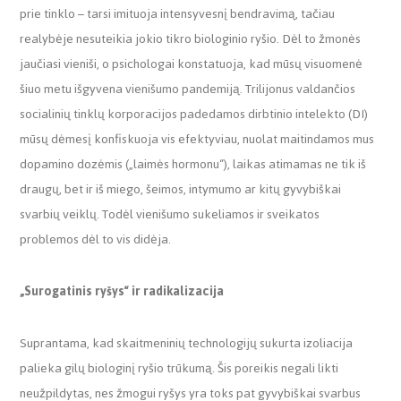
prie tinklo – tarsi imituoja intensyvesnį bendravimą, tačiau
realybėje nesuteikia jokio tikro biologinio ryšio. Dėl to žmonės
jaučiasi vieniši, o psichologai konstatuoja, kad mūsų visuomenė
šiuo metu išgyvena vienišumo pandemiją. Trilijonus valdančios
socialinių tinklų korporacijos padedamos dirbtinio intelekto (DI)
mūsų dėmesį konfiskuoja vis efektyviau, nuolat maitindamos mus
dopamino dozėmis („laimės hormonu“), laikas atimamas ne tik iš
draugų, bet ir iš miego, šeimos, intymumo ar kitų gyvybiškai
svarbių veiklų. Todėl vienišumo sukeliamos ir sveikatos
problemos dėl to vis didėja.
„Surogatinis ryšys“ ir radikalizacija
Suprantama, kad skaitmeninių technologijų sukurta izoliacija
palieka gilų biologinį ryšio trūkumą. Šis poreikis negali likti
neužpildytas, nes žmogui ryšys yra toks pat gyvybiškai svarbus