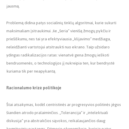
jausmą.
Problemą didina patys socialinių tinklų algoritmai, kurie sukurti
maksimaliam įsitraukimui. Jie „šeria“ vienišą žmogų pykčiu ir
priešiškumu, nes tai yra efektyviausia „klijavimo“ medžiaga,
neleidžianti vartotojui atsitraukti nuo ekrano. Taip užsidaro
ydingas radikalizacijos ratas: vienatvė gena žmogų ieškoti
bendruomenės, o technologijos jį nukreipia ten, kur bendrystė
kuriama tik per neapykantą.
Racionalumo krizė politikoje
Štai atsakymas, kodėl centristinės ar progresyvios politinės jėgos
šiandien atrodo pralaiminčios. „Tolerancija“ ir „intelektuali
diskusija“ yra abstrakčios sąvokos, reikalaujančios daug
kognityvinių pastangų. Dėmesio ekonomikoje, kurioje patys