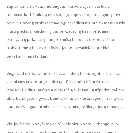
Suprantama šis kelias nelengvas, korporacijos investuoja
trilijonus, kad išlaikytų mus šioje „šiltoje vonioje“ ir augintų savo
pelnus. Pažangiausios technologijos ir dirbtinis intelektas nulaužia
mūsų psichiką, kurdami gilias priklausomybes ir piršdami
„surogatinį pakaitalą“ tam, ko mūsų biologija desperatiškai
trokšta. Mūsų laikas konfiskuojamas, o esminiai poreikiai
paliekami nepatenkinti.
Visgi, kad ir koks komfortiškas atrodytų tas surogatas, braukant
socialinius tinklus ar „bendraujant“ su padlaižišku dirbtiniu
intelektu,
viduje jaučiame didėjančią tuštumą. Ją užpildyti gali tik
tikra bendrystė ir gyvas bendravimas su kitu žmogumi – santykis,
kuris neišvengiamai pilnas nesusipratimų, iššūkių ir tikrų emocijų.
Visi jaučiame, kad „šilta vonia” vis labiau kaista. Skirtingai nuo
išvirusios varlės, mes turime tai, ko ji neturėjo – sąmoningumą.