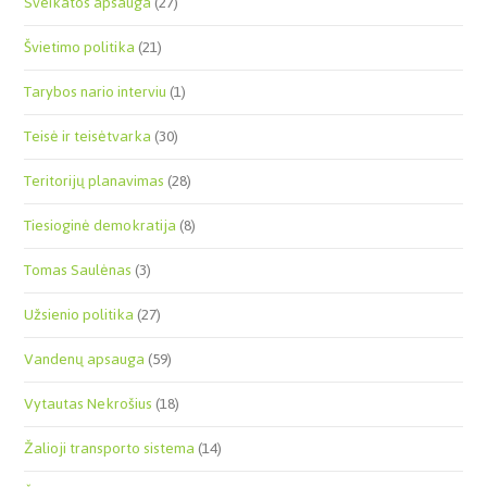
Sveikatos apsauga
(27)
Švietimo politika
(21)
Tarybos nario interviu
(1)
Teisė ir teisėtvarka
(30)
Teritorijų planavimas
(28)
Tiesioginė demokratija
(8)
Tomas Saulėnas
(3)
Užsienio politika
(27)
Vandenų apsauga
(59)
Vytautas Nekrošius
(18)
Žalioji transporto sistema
(14)