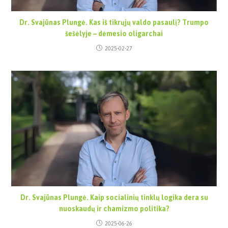
Dr. Svajūnas Plungė. Kas iš tikrųjų valdo pasaulį? Trumpo
šešėlyje – dėmesio oligarchai
2025-02-27
Dr. Svajūnas Plungė. Kaip socialinių tinklų logika dera su
nuoskaudų ir chamizmo politika?
2025-06-26