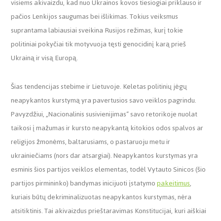
visiems akivaizdu, kad nuo Ukrainos kovos tiesiogiai priklauso ir
pačios Lenkijos saugumas bei išlikimas. Tokius veiksmus
suprantama labiausiai sveikina Rusijos režimas, kurį tokie
politiniai pokyčiai tik motyvuoja tęsti genocidinį karą prieš
Ukrainą ir visą Europą.
Šias tendencijas stebime ir Lietuvoje. Keletas politinių jėgų
neapykantos kurstymą yra pavertusios savo veiklos pagrindu.
Pavyzdžiui, „Nacionalinis susivienijimas“ savo retorikoje nuolat
taikosi į mažumas ir kursto neapykantą kitokios odos spalvos ar
religijos žmonėms, baltarusiams, o pastaruoju metu ir
ukrainiečiams (nors dar atsargiai). Neapykantos kurstymas yra
esminis šios partijos veiklos elementas, todėl Vytauto Sinicos (šio
partijos pirmininko) bandymas inicijuoti įstatymo
pakeitimus
,
kuriais būtų dekriminalizuotas neapykantos kurstymas, nėra
atsitiktinis. Tai akivaizdus prieštaravimas Konstitucijai, kuri aiškiai