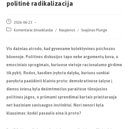
politinė radikalizacija
2026-06-23
Komentarai žiniasklaidai
/
Naujienos
/
Svajūnas Plungė
Vis dažniau atrodo, kad gyvename kolektyvinės psichozės
būsenoje. Politinės diskusijos tapo nebe argumentų kova, o
emociniais sprogimais, kuriuose vietoje racionalumo girdime
tik pyktį. Rodos, kasdien įvyksta dalykų, kuriuos sunkiai
pavyksta paaiškinti blaiviu protu: demokratinėse šalyse į
dienos šviesą kyla dešimtmečius paraštėse tūnojusios
politinės jėgos, o priimami sprendimai kartais prieštarauja
net baziniam savisaugos instinktui. Nori nenori kyla
klausimas: kodėl pasaulis eina iš proto?