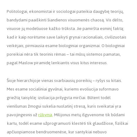
Politologai, ekonomistai ir sociologai pateikia daugybę teorijų,
bandydami paaiškinti šiandienos visuomenės chaosą. Vis dėlto,
visuose jų modeliuose kažko trūksta. Jie pamiršta esminį faktą:
kad ir kaip norėtume save laikyti grynai racionaliais, civilizuotais
veikėjais, pirmiausia esame biologiniai organizmai. O biologiniai
poreikiai nėra tik teorinis rėmas – tai mūsų sistemos pamatas,
pagal Maslow piramidę lenkiantis visus kitus interesus.
Šioje hierarchijoje vienas svarbiausių poreikių – ryšys su kitais.
Mes esame socialiniai gyvūnai, kuriems evoliucija suformavo
griežtą taisyklę: izoliacija prilygsta mirčiai. Būtent todėl
vienišumas žmogui sukelia nuolatinį stresą, kuris sveikatai yra
pavojingesnis už
rūkymą
. Milijonus metų išgyvenome tik būdami
kartu, todėl esame užprogramuoti klestėti tik glaudžiose, fiziškai
apčiuopiamose bendruomenėse, kur santykiai nebuvo