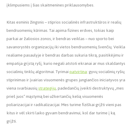
įklimpusiems į šias skaitmenines priklausomybes.
Kitas esminis žingsnis – stiprios socialinės infrastruktūros ir realių
bendruomenių kūrimas. Tai apima fizines erdves, tokias kaip
parkai ar žaliosios zonos, ir bendras veiklas – nuo sporto bei
savanorystės organizacijų iki vietos bendruomenių švenčių. Veikla
realiame pasaulyje ir bendras darbas sukuria tikrą, pasitikėjimu ir
empatija grįstą ryšį, kurio negali atstoti ekranai ar mus skaldantys
socialinių tinklų algoritmai. Tyrimai
patvirtina
: gyvų socialinių ryšių
stiprinimas ir įvairias visuomenės grupes jungiančios iniciatyvos yra
viena svarbiausių
strategijų
, padedančių įveikti destruktyvų „mes
prieš juos“ mąstymą bei užkertančių kelią visuomenės
poliarizacijai ir radikalizacijai. Mes turime fiziškai grįžti vieni pas
kitus ir vėl skirti laiko gyvam bendravimui, kol dar turime į ką
grįžti.