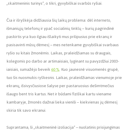
„skaitmeninis turinys“, o tikri, gyvybiškai svarbūs ryšiai.
Čia ir išryškėja didžiausia šių laikų problema: dėl interneto,
išmaniųjų telefonų ir ypač socialinių tinklų – kurių pagrindinė
paskirtis yra kuo ilgiau išlaikyti mus prilipusius prie ekranų ir
pasisavinti mūsų dėmesį – mes netenkame gyvybiškai svarbaus
ryšio su kitais žmonėmis. Laikas, praleidžiamas su draugais,
kolegomis po darbo ar artimaisiais, lyginant su pavyzdžiui 2003-
iaisiais, sumažėjo beveik
60 %
. Kuo jaunesnė visuomenės grupė,
tuo šis nuosmukis ryškesnis. Laikas, praleidžiamas vienumoje prie
ekranų, išsivysčiusiose šalyse per pastaruosius dešimtmečius
išaugo bent tris kartus. Net ir būdami fiziškai kartu viename
kambaryje, žmonės dažnai lieka vieniši – kiekvienas jų dėmesį
skiria tik savo ekranui.
Suprantama, ši „skaitmeninė izoliacija“ – nuolatinis prisijungimas