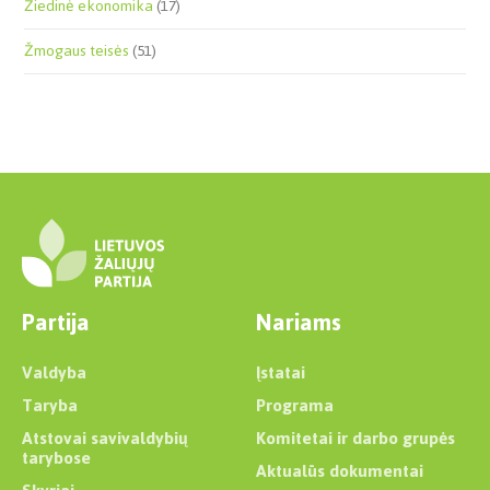
Žiedinė ekonomika
(17)
Žmogaus teisės
(51)
Partija
Nariams
Valdyba
Įstatai
Taryba
Programa
Atstovai savivaldybių
Komitetai ir darbo grupės
tarybose
Aktualūs dokumentai