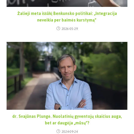
Žalieji meta iššūkį Benkunsko politikai: „Integracija
neveikia per baimės kurstymą“
2026-05-29
dr. Svajūnas Plungė. Nuolatinių gyventojų skaičius auga,
bet ar daugėja „mūsų“?
2024-09-24