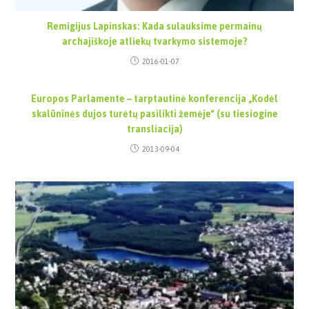
Remigijus Lapinskas: Kada sulauksime permainų
archajiškoje atliekų tvarkymo sistemoje?
2016-01-07
Europos Parlamente – tarptautinė konferencija „Kodėl
skalūninės dujos turėtų pasilikti žemėje“ (su tiesiogine
transliacija)
2013-09-04