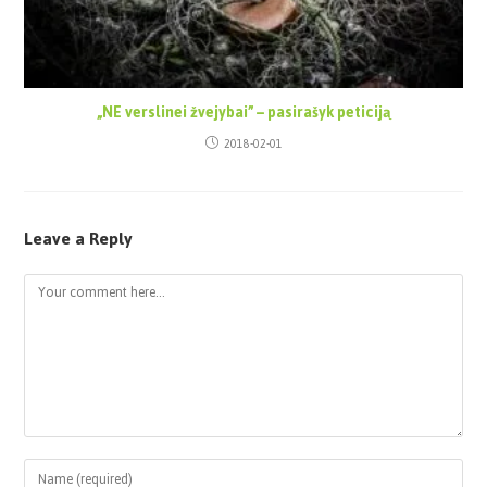
„NE verslinei žvejybai” – pasirašyk peticiją
2018-02-01
Leave a Reply