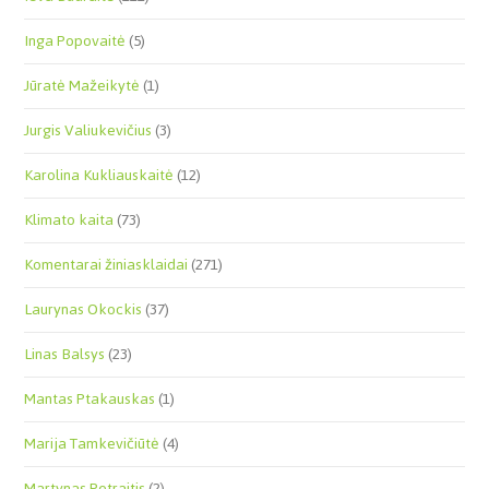
Inga Popovaitė
(5)
Jūratė Mažeikytė
(1)
Jurgis Valiukevičius
(3)
Karolina Kukliauskaitė
(12)
Klimato kaita
(73)
Komentarai žiniasklaidai
(271)
Laurynas Okockis
(37)
Linas Balsys
(23)
Mantas Ptakauskas
(1)
Marija Tamkevičiūtė
(4)
Martynas Petraitis
(2)