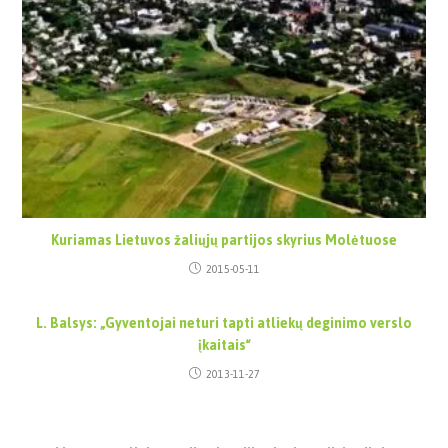
Kuriamas Lietuvos žaliųjų partijos skyrius Molėtuose
2015-05-11
L. Balsys: „Gyventojai neturi tapti atliekų deginimo verslo
įkaitais“
2013-11-27