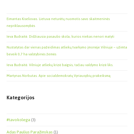
Eimantas Kiseliovas. Lietuva neturėtų nuomotis savo skaitmeninės
nepriklausomybės
Ieva Budraitė. Didžiausia pasaulio skola, kurios niekas nenori matyti
Nustatytas dar vienas pažeidimas atliekų tvarkymo įmonėje Vilniuje – užimta
beveik 0,7 ha valstybinės žemės
Ieva Budraitė. Vilniuje atliekų krizė baigsis, tačiau valdymo krizė liks.
Martynas Norbutas. Apie socialdemokratų Vyriausybių prakeiksmą
Kategorijos
#tavokolega
(3)
Adas Paulius Paražinskas
(1)