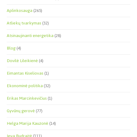
Aplinkosauga
(265)
Atliekų tvarkymas
(32)
Atsinaujinanti energetika
(28)
Blog
(4)
Dovilė Lileikienė
(4)
Eimantas Kiseliovas
(1)
Ekonominė politika
(32)
Erikas Marcinkevičius
(1)
Gyvūnų gerovė
(77)
Helga Marija Kauzonė
(14)
Ieva Budraitė
(111)