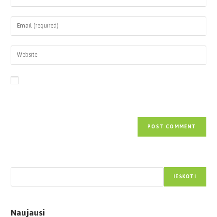
Save my name, email, and website in this browser for the next time
I comment.
Paieška
IEŠKOTI
Naujausi