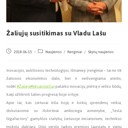
Žaliųjų susitikimas su Vladu Lašu
2018-06-15
Naujienos
/
Renginiai
/
Skyrių naujienos
Inovacijos, aukštosios technologijos, išmanieji įrenginiai – tai ne tik
žaliosios ekonomikos dalis, bet ir neišvengiama ateitis,
todėl
#
Žalieji
#
NEvalstiečiai
palaiko inovacijų plėtrą ir ieško būdų,
kaip užtikrinti šalies progresą šioje srityje.
Apie tai, kas Lietuvai kiša koją ir kokių sprendimų reikia,
diskutavome su išskirtinai ambicinga asmenybe, „Tesla
Gigafactory“ gamyklos statybų Lietuvoje iniciatoriumi, technikos
mokslų daktaru, Oslo verslo taikos premijos laureatu ir vienu