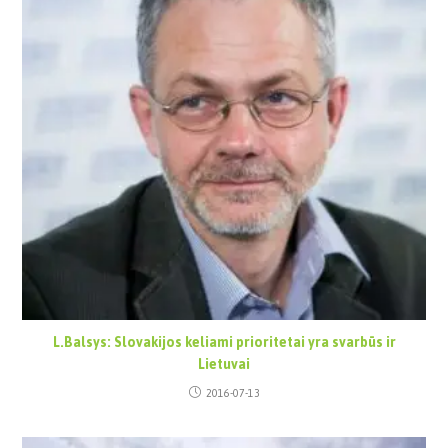
L.Balsys: Slovakijos keliami prioritetai yra svarbūs ir
Lietuvai
2016-07-13