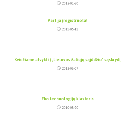
2012-01-20
Partija įregistruota!
2011-05-11
Kviečiame atvykti į „Lietuvos žaliųjų sąjūdžio“ sąskrydį
2012-08-07
Eko technologijų klasteris
2010-08-20