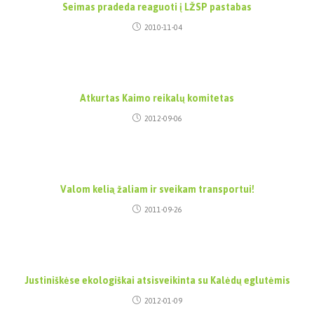
Seimas pradeda reaguoti į LŽSP pastabas
2010-11-04
Atkurtas Kaimo reikalų komitetas
2012-09-06
Valom kelią žaliam ir sveikam transportui!
2011-09-26
Justiniškėse ekologiškai atsisveikinta su Kalėdų eglutėmis
2012-01-09