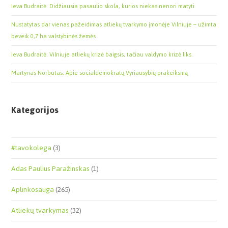
Ieva Budraitė. Didžiausia pasaulio skola, kurios niekas nenori matyti
Nustatytas dar vienas pažeidimas atliekų tvarkymo įmonėje Vilniuje – užimta
beveik 0,7 ha valstybinės žemės
Ieva Budraitė. Vilniuje atliekų krizė baigsis, tačiau valdymo krizė liks.
Martynas Norbutas. Apie socialdemokratų Vyriausybių prakeiksmą
Kategorijos
#tavokolega
(3)
Adas Paulius Paražinskas
(1)
Aplinkosauga
(265)
Atliekų tvarkymas
(32)