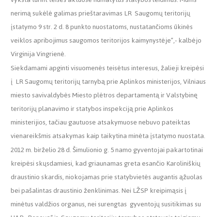
nerimą sukėlė galimas prieštaravimas LR Saugomų teritorijų
įstatymo 9 str. 2 d. 8 punkto nuostatoms, nustatančioms ūkinės
veiklos apribojimus saugomos teritorijos kaimynystėje”,- kalbėjo
Virginija Vingrienė.
Siekdamami apginti visuomenės teisėtus interesus, žalieji kreipėsi
į LR Saugomų teritorijų tarnybą prie Aplinkos ministerijos, Vilniaus
miesto savivaldybės Miesto plėtros departamentą ir Valstybinę
teritorijų planavimo ir statybos inspekciją prie Aplinkos
ministerijios, tačiau gautuose atsakymuose nebuvo pateiktas
vienareikšmis atsakymas kaip taikytina minėta įstatymo nuostata.
2012 m. birželio 28 d. Šimulionio g. 5 namo gyventojai pakartotinai
kreipėsi skųsdamiesi, kad griaunamas greta esančio Karoliniškių
draustinio skardis, niokojamas prie statybvietės augantis ąžuolas
bei pašalintas draustinio ženklinimas. Nei LŽSP kreipimąsis į
minėtus valdžios organus, nei surengtas gyventojų susitikimas su