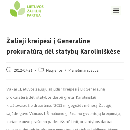
Žalieji kreipėsi į Generalinę
prokuratūrą dėl statybų Karoliniškėse
2012-07-26
Naujienos
/
Pranešimai spaudai
Vakar „Lietuvos žaliųjų sąjūdis“ kreipėsi į LR Generalinę
prokuratūrą dėl statybos darbų greta Karoliniškių
kraštovaizdžio draustinio. “2011 m. gegužės mėnesį Žaliųjų
sąjūdis gavo Vilniaus I. Šimulionio g. 5 namo gyventojų kreipimąsi,
kuriame buvo prašoma padėti išsiaiškinti, ar statybos darbai
vyksta turint teisės aktuose numatytus statybos leidimus. Mums