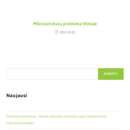
Mikroautobusų problema Vilniuje
2011-10-21
Paieška
IEŠKOTI
Naujausi
Eimantas Kiseliovas. Lietuva neturėtų nuomotis savo skaitmeninės
nepriklausomybės