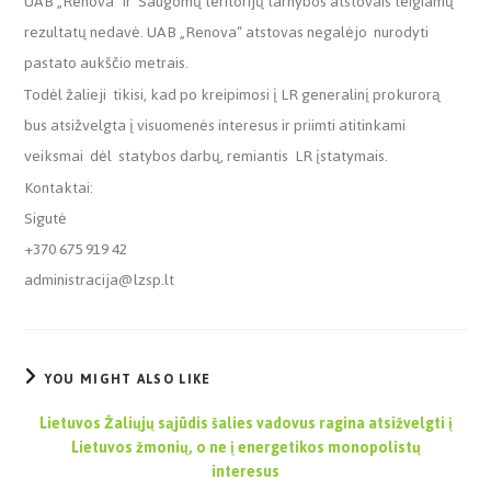
UAB „Renova“ ir Saugomų teritorijų tarnybos atstovais teigiamų
rezultatų nedavė. UAB „Renova“ atstovas negalėjo nurodyti
pastato aukščio metrais.
Todėl žalieji tikisi, kad po kreipimosi į LR generalinį prokurorą
bus atsižvelgta į visuomenės interesus ir priimti atitinkami
veiksmai dėl statybos darbų, remiantis LR įstatymais.
Kontaktai:
Sigutė
+370 675 919 42
administracija@lzsp.lt
YOU MIGHT ALSO LIKE
Lietuvos Žaliųjų sąjūdis šalies vadovus ragina atsižvelgti į
Lietuvos žmonių, o ne į energetikos monopolistų
interesus