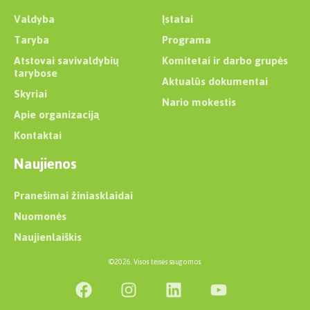
Valdyba
Įstatai
Taryba
Programa
Atstovai savivaldybių
Komitetai ir darbo grupės
tarybose
Aktualūs dokumentai
Skyriai
Nario mokestis
Apie organizaciją
Kontaktai
Naujienos
Pranešimai žiniasklaidai
Nuomonės
Naujienlaiškis
©2026. Visos teisės saugomos.