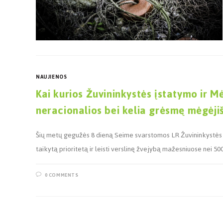
NAUJIENOS
Kai kurios Žuvininkystės įstatymo ir M
neracionalios bei kelia grėsmę mėgėjiš
Šių metų gegužės 8 dieną Seime svarstomos LR Žuvininkystės įs
taikytą prioritetą ir leisti verslinę žvejybą mažesniuose nei 5
0 COMMENTS