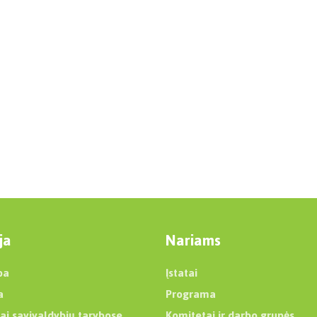
ja
Nariams
ba
Įstatai
a
Programa
ai savivaldybių tarybose
Komitetai ir darbo grupės