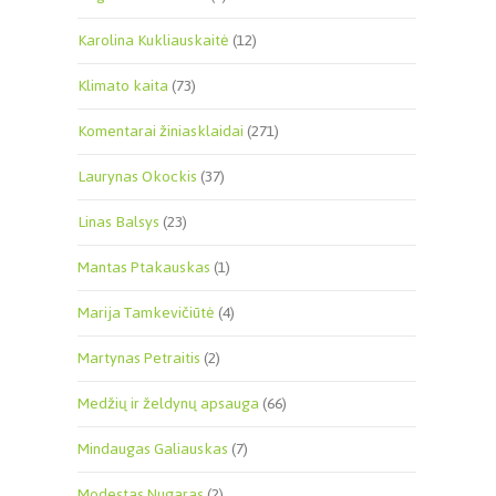
Karolina Kukliauskaitė
(12)
Klimato kaita
(73)
Komentarai žiniasklaidai
(271)
Laurynas Okockis
(37)
Linas Balsys
(23)
Mantas Ptakauskas
(1)
Marija Tamkevičiūtė
(4)
Martynas Petraitis
(2)
Medžių ir želdynų apsauga
(66)
Mindaugas Galiauskas
(7)
Modestas Nugaras
(2)