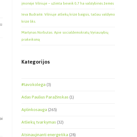
įmonėje Vilniuje – užimta beveik 0,7 ha valstybinės žemės
Ieva Budraitė. Vilniuje atliekų krizė baigsis, tačiau valdymo
krizė liks.
02
Martynas Norbutas. Apie socialdemokratų Vyriausybių
prakeiksmą
Kategorijos
#tavokolega
(3)
Adas Paulius Paražinskas
(1)
Aplinkosauga
(265)
ai
Atliekų tvarkymas
(32)
Atsinaujinanti energetika
(28)