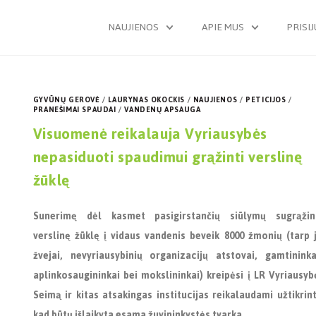
NAUJIENOS
APIE MUS
PRISI
GYVŪNŲ GEROVĖ
/
LAURYNAS OKOCKIS
/
NAUJIENOS
/
PETICIJOS
/
PRANEŠIMAI SPAUDAI
/
VANDENŲ APSAUGA
Visuomenė reikalauja Vyriausybės
nepasiduoti spaudimui grąžinti verslinę
žūklę
Sunerimę dėl kasmet pasigirstančių siūlymų sugrąžin
verslinę žūklę į vidaus vandenis beveik 8000 žmonių (tarp 
žvejai, nevyriausybinių organizacijų atstovai, gamtininka
aplinkosaugininkai bei mokslininkai) kreipėsi į LR Vyriausyb
Seimą ir kitas atsakingas institucijas reikalaudami užtikrint
kad būtų išlaikyta esama žuvininkystės tvarka.