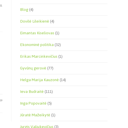
01
Blog
(4)
Dovilė Lileikienė
(4)
Eimantas Kiseliovas
(1)
Ekonominė politika
(32)
Erikas Marcinkevičius
(1)
Gyvūnų gerovė
(77)
Helga Marija Kauzonė
(14)
Ieva Budraitė
(111)
09
Inga Popovaitė
(5)
Jūratė Mažeikytė
(1)
Jurgis Valiukevičius
(3)