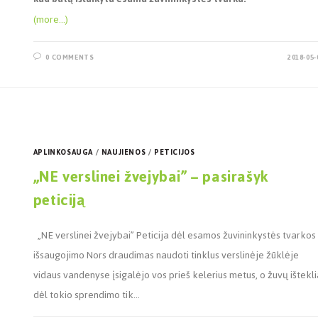
(more…)
0 COMMENTS
2018-05-
APLINKOSAUGA
/
NAUJIENOS
/
PETICIJOS
„NE verslinei žvejybai” – pasirašyk
peticiją
„NE verslinei žvejybai” Peticija dėl esamos žuvininkystės tvarkos
išsaugojimo Nors draudimas naudoti tinklus verslinėje žūklėje
vidaus vandenyse įsigalėjo vos prieš kelerius metus, o žuvų ištekli
dėl tokio sprendimo tik…