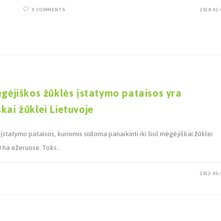
0 COMMENTS
2018-02-
ėgėjiškos žūklės įstatymo pataisos yra
kai žūklei Lietuvoje
tatymo pataisos, kuriomis siūloma panaikinti iki šiol mėgėjiškai žūklei
00 ha ežeruose. Toks…
2012-05-