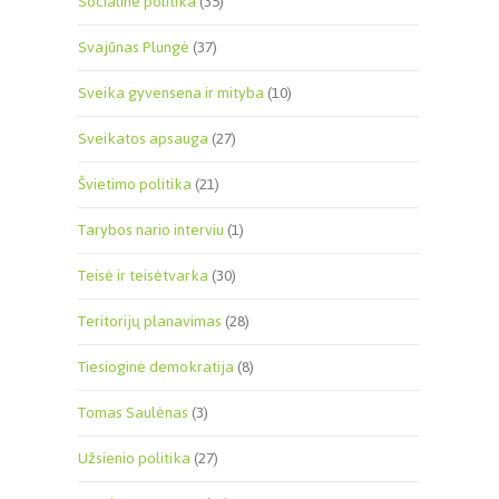
Socialinė politika
(35)
Svajūnas Plungė
(37)
Sveika gyvensena ir mityba
(10)
Sveikatos apsauga
(27)
Švietimo politika
(21)
Tarybos nario interviu
(1)
Teisė ir teisėtvarka
(30)
Teritorijų planavimas
(28)
Tiesioginė demokratija
(8)
Tomas Saulėnas
(3)
Užsienio politika
(27)