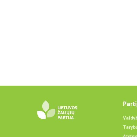
Parti
Valdy
Taryb
Atstov