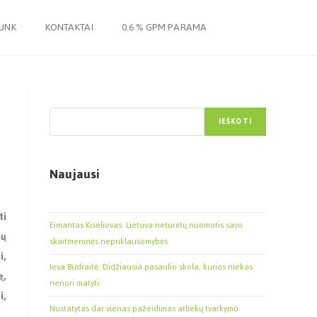
JUNK
KONTAKTAI
0.6 % GPM PARAMA
Paieška
IEŠKOTI
Naujausi
ti
Eimantas Kiseliovas. Lietuva neturėtų nuomotis savo
jų
skaitmeninės nepriklausomybės
i,
Ieva Budraitė. Didžiausia pasaulio skola, kurios niekas
ę,
nenori matyti
i,
Nustatytas dar vienas pažeidimas atliekų tvarkymo