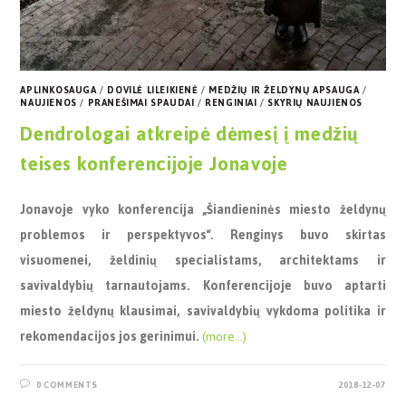
APLINKOSAUGA
/
DOVILĖ LILEIKIENĖ
/
MEDŽIŲ IR ŽELDYNŲ APSAUGA
/
NAUJIENOS
/
PRANEŠIMAI SPAUDAI
/
RENGINIAI
/
SKYRIŲ NAUJIENOS
Dendrologai atkreipė dėmesį į medžių
teises konferencijoje Jonavoje
Jonavoje vyko konferencija „Šiandieninės miesto želdynų
problemos ir perspektyvos“. Renginys buvo skirtas
visuomenei, želdinių specialistams, architektams ir
savivaldybių tarnautojams. Konferencijoje buvo aptarti
miesto želdynų klausimai, savivaldybių vykdoma politika ir
rekomendacijos jos gerinimui.
(more…)
0 COMMENTS
2018-12-07