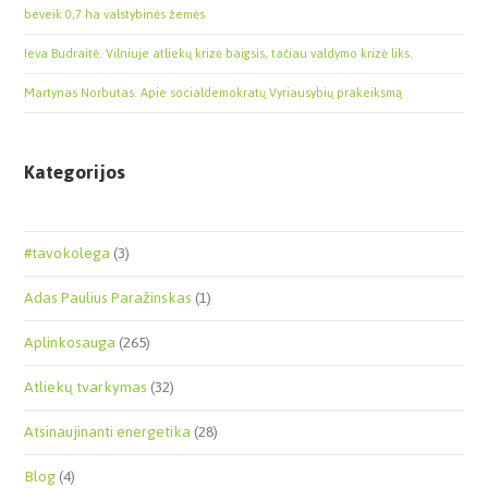
beveik 0,7 ha valstybinės žemės
Ieva Budraitė. Vilniuje atliekų krizė baigsis, tačiau valdymo krizė liks.
Martynas Norbutas. Apie socialdemokratų Vyriausybių prakeiksmą
Kategorijos
#tavokolega
(3)
Adas Paulius Paražinskas
(1)
Aplinkosauga
(265)
Atliekų tvarkymas
(32)
Atsinaujinanti energetika
(28)
Blog
(4)