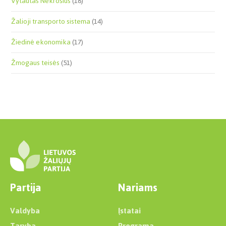
Vytautas Nekrošius
(18)
Žalioji transporto sistema
(14)
Žiedinė ekonomika
(17)
Žmogaus teisės
(51)
Partija
Nariams
Valdyba
Įstatai
Taryba
Programa