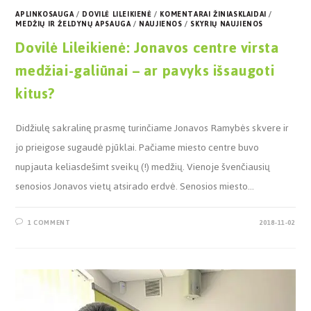
APLINKOSAUGA
/
DOVILĖ LILEIKIENĖ
/
KOMENTARAI ŽINIASKLAIDAI
/
MEDŽIŲ IR ŽELDYNŲ APSAUGA
/
NAUJIENOS
/
SKYRIŲ NAUJIENOS
Dovilė Lileikienė: Jonavos centre virsta
medžiai-galiūnai – ar pavyks išsaugoti
kitus?
Didžiulę sakralinę prasmę turinčiame Jonavos Ramybės skvere ir
jo prieigose sugaudė pjūklai. Pačiame miesto centre buvo
nupjauta keliasdešimt sveikų (!) medžių. Vienoje švenčiausių
senosios Jonavos vietų atsirado erdvė. Senosios miesto…
1 COMMENT
2018-11-02