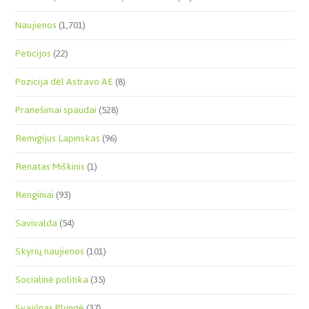
Naujienos
(1,701)
Peticijos
(22)
Pozicija dėl Astravo AE
(8)
Pranešimai spaudai
(528)
Remigijus Lapinskas
(96)
Renatas Miškinis
(1)
Renginiai
(93)
Savivalda
(54)
Skyrių naujienos
(101)
Socialinė politika
(35)
Svajūnas Plungė
(37)