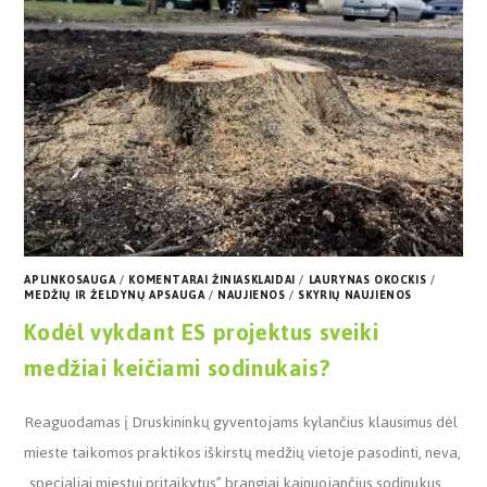
APLINKOSAUGA
/
KOMENTARAI ŽINIASKLAIDAI
/
LAURYNAS OKOCKIS
/
MEDŽIŲ IR ŽELDYNŲ APSAUGA
/
NAUJIENOS
/
SKYRIŲ NAUJIENOS
Kodėl vykdant ES projektus sveiki
medžiai keičiami sodinukais?
Reaguodamas į Druskininkų gyventojams kylančius klausimus dėl
mieste taikomos praktikos iškirstų medžių vietoje pasodinti, neva,
„specialiai miestui pritaikytus” brangiai kainuojančius sodinukus,