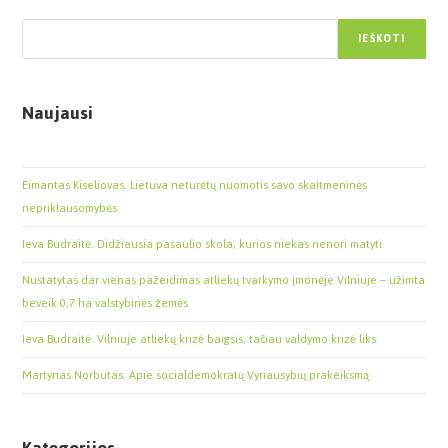
Paieška
IEŠKOTI
Naujausi
Eimantas Kiseliovas. Lietuva neturėtų nuomotis savo skaitmeninės
nepriklausomybės
Ieva Budraitė. Didžiausia pasaulio skola, kurios niekas nenori matyti
Nustatytas dar vienas pažeidimas atliekų tvarkymo įmonėje Vilniuje – užimta
beveik 0,7 ha valstybinės žemės
Ieva Budraitė. Vilniuje atliekų krizė baigsis, tačiau valdymo krizė liks.
Martynas Norbutas. Apie socialdemokratų Vyriausybių prakeiksmą