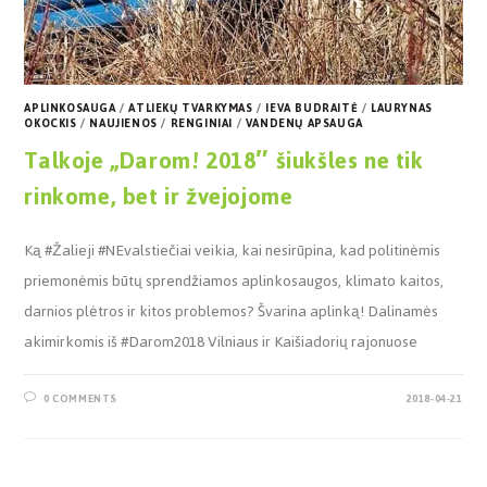
APLINKOSAUGA
/
ATLIEKŲ TVARKYMAS
/
IEVA BUDRAITĖ
/
LAURYNAS
OKOCKIS
/
NAUJIENOS
/
RENGINIAI
/
VANDENŲ APSAUGA
Talkoje „Darom! 2018″ šiukšles ne tik
rinkome, bet ir žvejojome
Ką #Žalieji #NEvalstiečiai veikia, kai nesirūpina, kad politinėmis
priemonėmis būtų sprendžiamos aplinkosaugos, klimato kaitos,
darnios plėtros ir kitos problemos? Švarina aplinką! Dalinamės
akimirkomis iš #Darom2018 Vilniaus ir Kaišiadorių rajonuose ️
0 COMMENTS
2018-04-21