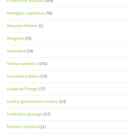
Pranešimai spaudai
(528)
Remigijus Lapinskas
(96)
Renatas Miškinis
(1)
Renginiai
(93)
Savivalda
(54)
Skyrių naujienos
(101)
Socialinė politika
(35)
Svajūnas Plungė
(37)
Sveika gyvensena ir mityba
(10)
Sveikatos apsauga
(27)
Švietimo politika
(21)