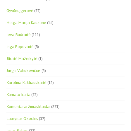
Gyvūnų gerovė
(77)
Helga Marija Kauzonė
(14)
Ieva Budraitė
(111)
Inga Popovaitė
(5)
Jūratė Mažeikytė
(1)
Jurgis Valiukevičius
(3)
Karolina Kukliauskaitė
(12)
Klimato kaita
(73)
Komentarai žiniasklaidai
(271)
Laurynas Okockis
(37)
Linas Balsys
(23)