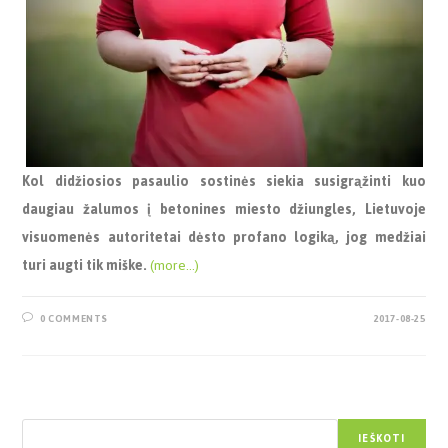
Kol didžiosios pasaulio sostinės siekia susigrąžinti kuo
daugiau žalumos į betonines miesto džiungles, Lietuvoje
visuomenės autoritetai dėsto profano logiką, jog medžiai
turi augti tik miške.
(more…)
0 COMMENTS
2017-08-25
Paieška
IEŠKOTI