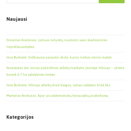
Naujausi
Eimantas Kiseliovas. Lietuva neturėtų nuomotis savo skaitmeninės
nepriklausomybės
Ieva Budraitė. Didžiausia pasaulio skola, kurios niekas nenori matyti
Nustatytas dar vienas pažeidimas atliekų tvarkymo įmonėje Vilniuje – užimta
beveik 0,7 ha valstybinės žemės
Ieva Budraitė. Vilniuje atliekų krizė baigsis, tačiau valdymo krizė liks.
Martynas Norbutas. Apie socialdemokratų Vyriausybių prakeiksmą
Kategorijos