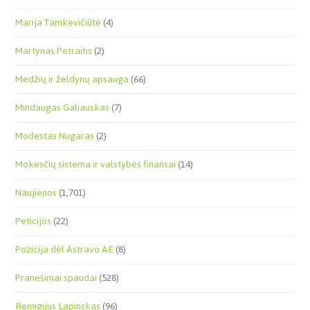
Marija Tamkevičiūtė
(4)
Martynas Petraitis
(2)
Medžių ir želdynų apsauga
(66)
Mindaugas Galiauskas
(7)
Modestas Nugaras
(2)
Mokesčių sistema ir valstybės finansai
(14)
Naujienos
(1,701)
Peticijos
(22)
Pozicija dėl Astravo AE
(8)
Pranešimai spaudai
(528)
Remigijus Lapinskas
(96)