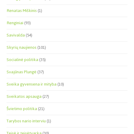
Renatas Miškinis
(1)
Renginiai
(93)
Savivalda
(54)
Skyrių naujienos
(101)
Socialinė politika
(35)
Svajūnas Plungė
(37)
Sveika gyvensena ir mityba
(10)
Sveikatos apsauga
(27)
Švietimo politika
(21)
Tarybos nario interviu
(1)
Teisė ir teisėtvarka
(30)