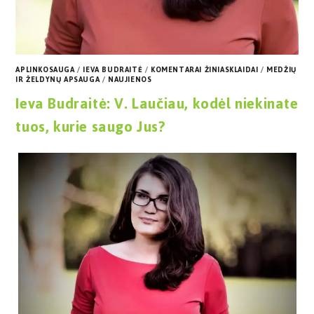
APLINKOSAUGA
/
IEVA BUDRAITĖ
/
KOMENTARAI ŽINIASKLAIDAI
/
MEDŽIŲ
IR ŽELDYNŲ APSAUGA
/
NAUJIENOS
Ieva Budraitė: V. Laučiau, kodėl niekinate
tuos, kurie saugo Jus?