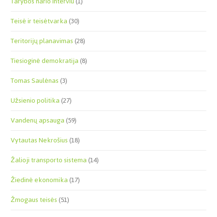
Tarybos nario interviu
(1)
Teisė ir teisėtvarka
(30)
Teritorijų planavimas
(28)
Tiesioginė demokratija
(8)
Tomas Saulėnas
(3)
Užsienio politika
(27)
Vandenų apsauga
(59)
Vytautas Nekrošius
(18)
Žalioji transporto sistema
(14)
Žiedinė ekonomika
(17)
Žmogaus teisės
(51)