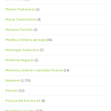
Mantas Ptakauskas
(1)
Marija Tamkevičiūtė
(4)
Martynas Petraitis
(2)
Medžių ir želdynų apsauga
(66)
Mindaugas Galiauskas
(7)
Modestas Nugaras
(2)
Mokesčių sistema ir valstybės finansai
(14)
Naujienos
(1,701)
Peticijos
(22)
Pozicija dėl Astravo AE
(8)
Pranešimai spaudai
(528)