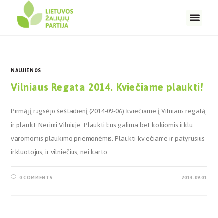
NAUJIENOS
Vilniaus Regata 2014. Kviečiame plaukti!
Pirmąjį rugsėjo šeštadienį (2014-09-06) kviečiame į Vilniaus regatą
ir plaukti Nerimi Vilniuje. Plaukti bus galima bet kokiomis irklu
varomomis plaukimo priemonėmis. Plaukti kviečiame ir patyrusius
irkluotojus, ir vilniečius, nei karto…
0 COMMENTS
2014-09-01