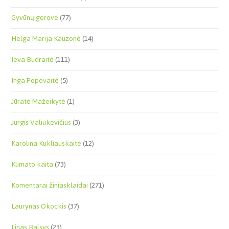
Gyvūnų gerovė
(77)
Helga Marija Kauzonė
(14)
Ieva Budraitė
(111)
Inga Popovaitė
(5)
Jūratė Mažeikytė
(1)
Jurgis Valiukevičius
(3)
Karolina Kukliauskaitė
(12)
Klimato kaita
(73)
Komentarai žiniasklaidai
(271)
Laurynas Okockis
(37)
Linas Balsys
(23)