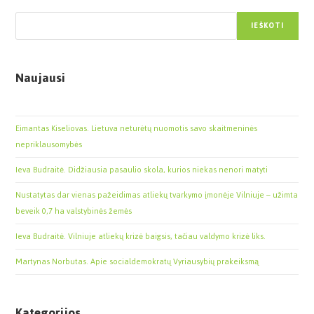
Paieška
IEŠKOTI
Naujausi
Eimantas Kiseliovas. Lietuva neturėtų nuomotis savo skaitmeninės
nepriklausomybės
Ieva Budraitė. Didžiausia pasaulio skola, kurios niekas nenori matyti
Nustatytas dar vienas pažeidimas atliekų tvarkymo įmonėje Vilniuje – užimta
beveik 0,7 ha valstybinės žemės
Ieva Budraitė. Vilniuje atliekų krizė baigsis, tačiau valdymo krizė liks.
Martynas Norbutas. Apie socialdemokratų Vyriausybių prakeiksmą
Kategorijos