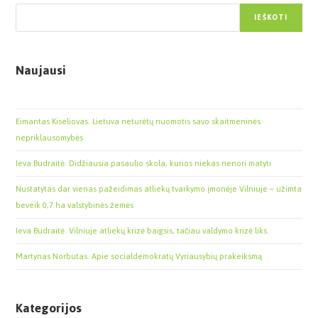
IEŠKOTI
Naujausi
Eimantas Kiseliovas. Lietuva neturėtų nuomotis savo skaitmeninės
nepriklausomybės
Ieva Budraitė. Didžiausia pasaulio skola, kurios niekas nenori matyti
Nustatytas dar vienas pažeidimas atliekų tvarkymo įmonėje Vilniuje – užimta
beveik 0,7 ha valstybinės žemės
Ieva Budraitė. Vilniuje atliekų krizė baigsis, tačiau valdymo krizė liks.
Martynas Norbutas. Apie socialdemokratų Vyriausybių prakeiksmą
Kategorijos