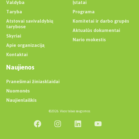
Valdyba
Įstatai
Taryba
Programa
Atstovai savivaldybių
Komitetai ir darbo grupės
tarybose
Aktualūs dokumentai
Skyriai
Nario mokestis
Apie organizaciją
Kontaktai
Naujienos
Pranešimai žiniasklaidai
Nuomonės
Naujienlaiškis
©2026. Visos teisės saugomos.