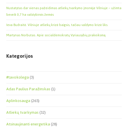
Nustatytas dar vienas pažeidimas atliekų tvarkymo įmonėje Vilniuje – užimta
beveik 0,7 ha valstybinės žemės
Ieva Budraitė. Vilniuje atliekų krizė baigsis, tačiau valdymo krizė liks.
Martynas Norbutas. Apie socialdemokratų Vyriausybių prakeiksmą
Kategorijos
#tavokolega
(3)
Adas Paulius Paražinskas
(1)
Aplinkosauga
(265)
Atliekų tvarkymas
(32)
Atsinaujinanti energetika
(28)