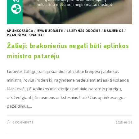
APLINKOSAUGA
/
IEVA BUDRAITĖ
/
LAURYNAS OKOCKIS
/
NAUJIENOS
/
PRANEŠIMAI SPAUDAI
Žalieji: brakonierius negali būti aplinkos
ministro patarėju
Lietuvos žaliųjų partija šiandien oficialiai kreipėsi į aplinkos
ministrą Povilą Poderskį, ragindama nedelsiant atšaukti Rolandą
Masilevičių iš Aplinkos ministerijos politinio patarėjo pareigų,
atsižvelgiant į šio asmens ankstesnius šiurkščius aplinkosaugos
pažeidimus.…
0 COMMENTS
2025-06-10