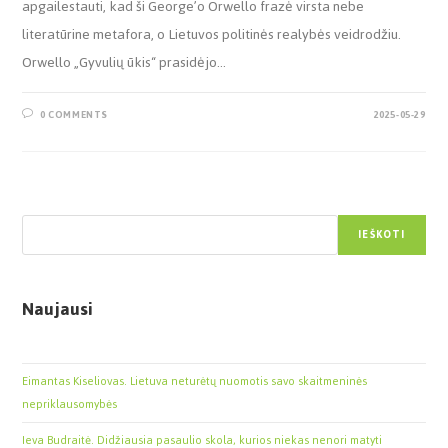
apgailestauti, kad ši George’o Orwello frazė virsta nebe
literatūrine metafora, o Lietuvos politinės realybės veidrodžiu.
Orwello „Gyvulių ūkis“ prasidėjo…
0 COMMENTS
2025-05-29
Paieška
IEŠKOTI
Naujausi
Eimantas Kiseliovas. Lietuva neturėtų nuomotis savo skaitmeninės
nepriklausomybės
Ieva Budraitė. Didžiausia pasaulio skola, kurios niekas nenori matyti