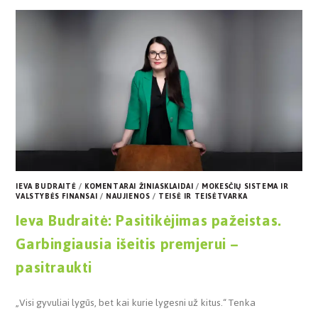
IEVA BUDRAITĖ
/
KOMENTARAI ŽINIASKLAIDAI
/
MOKESČIŲ SISTEMA IR
VALSTYBĖS FINANSAI
/
NAUJIENOS
/
TEISĖ IR TEISĖTVARKA
Ieva Budraitė: Pasitikėjimas pažeistas.
Garbingiausia išeitis premjerui –
pasitraukti
„Visi gyvuliai lygūs, bet kai kurie lygesni už kitus.“ Tenka