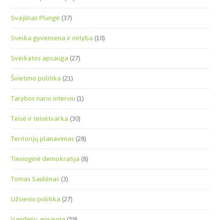
Svajūnas Plungė
(37)
Sveika gyvensena ir mityba
(10)
Sveikatos apsauga
(27)
Švietimo politika
(21)
Tarybos nario interviu
(1)
Teisė ir teisėtvarka
(30)
Teritorijų planavimas
(28)
Tiesioginė demokratija
(8)
Tomas Saulėnas
(3)
Užsienio politika
(27)
Vandenų apsauga
(59)