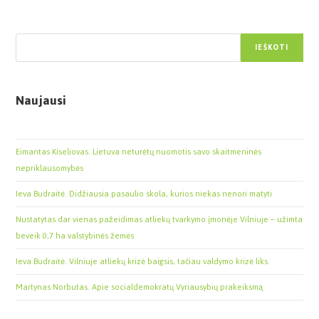
Paieška
IEŠKOTI
Naujausi
Eimantas Kiseliovas. Lietuva neturėtų nuomotis savo skaitmeninės
nepriklausomybės
Ieva Budraitė. Didžiausia pasaulio skola, kurios niekas nenori matyti
Nustatytas dar vienas pažeidimas atliekų tvarkymo įmonėje Vilniuje – užimta
beveik 0,7 ha valstybinės žemės
Ieva Budraitė. Vilniuje atliekų krizė baigsis, tačiau valdymo krizė liks.
Martynas Norbutas. Apie socialdemokratų Vyriausybių prakeiksmą