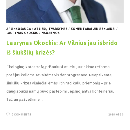
APLINKOSAUGA
/
ATLIEKŲ TVARKYMAS
/
KOMENTARAI ŽINIASKLAIDAI
/
LAURYNAS OKOCKIS
/
NAUJIENOS
Laurynas Okockis: Ar Vilnius jau išbrido
iš šiukšlių krizės?
Ekologinę katastrofą prišaukusi atliekų surinkimo reforma
praėjus kelioms savaitėms vis dar progresavo. Neapsikentę
šiukšlių krizės vilniečiai ėmėsi itin radikalių priemonių – prie
daugiabučių namų buvo pastebimi liepsnojantys konteineriai.
Tačiau pažvelkime,…
0 COMMENTS
2018-05-30