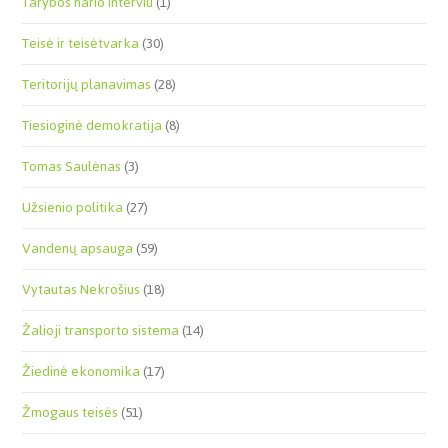
Tarybos nario interviu
(1)
Teisė ir teisėtvarka
(30)
Teritorijų planavimas
(28)
Tiesioginė demokratija
(8)
Tomas Saulėnas
(3)
Užsienio politika
(27)
Vandenų apsauga
(59)
Vytautas Nekrošius
(18)
Žalioji transporto sistema
(14)
Žiedinė ekonomika
(17)
Žmogaus teisės
(51)