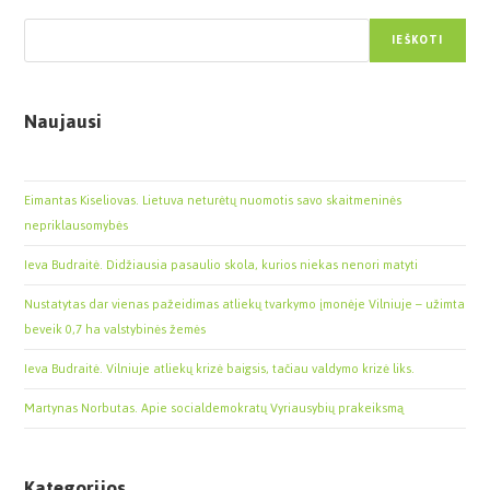
Paieška
IEŠKOTI
Naujausi
Eimantas Kiseliovas. Lietuva neturėtų nuomotis savo skaitmeninės
nepriklausomybės
Ieva Budraitė. Didžiausia pasaulio skola, kurios niekas nenori matyti
Nustatytas dar vienas pažeidimas atliekų tvarkymo įmonėje Vilniuje – užimta
beveik 0,7 ha valstybinės žemės
Ieva Budraitė. Vilniuje atliekų krizė baigsis, tačiau valdymo krizė liks.
Martynas Norbutas. Apie socialdemokratų Vyriausybių prakeiksmą
Kategorijos