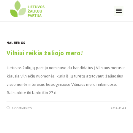
NAUJIENOS
Vilniui reikia žaliojo mero!
Lietuvos žaliųjų partija nominavo du kandidatus į Vilniaus merus ir
klausia vilniečių nuomonės, kuris iš jų turėtų atstovauti žaliuosius
visuomenės interesus tiesioginiuose Vilniaus mero rinkimuose.
Balsuokite iki lapkričio 27 d. …
0 COMMENTS
2014-11-24