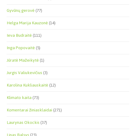
Gyvūnų gerovė
(77)
Helga Marija Kauzonė
(14)
Ieva Budraitė
(111)
Inga Popovaitė
(5)
Jūratė Mažeikytė
(1)
Jurgis Valiukevičius
(3)
Karolina Kukliauskaitė
(12)
Klimato kaita
(73)
Komentarai žiniasklaidai
(271)
Laurynas Okockis
(37)
Linas Balsys
(23)