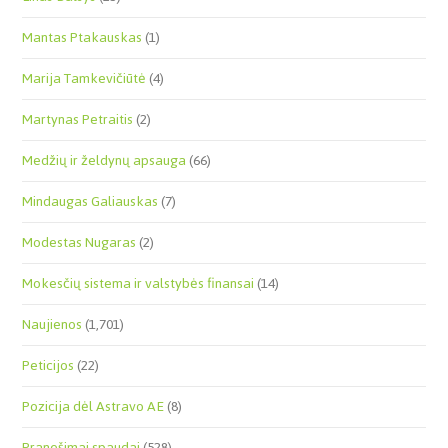
Mantas Ptakauskas
(1)
Marija Tamkevičiūtė
(4)
Martynas Petraitis
(2)
Medžių ir želdynų apsauga
(66)
Mindaugas Galiauskas
(7)
Modestas Nugaras
(2)
Mokesčių sistema ir valstybės finansai
(14)
Naujienos
(1,701)
Peticijos
(22)
Pozicija dėl Astravo AE
(8)
Pranešimai spaudai
(528)