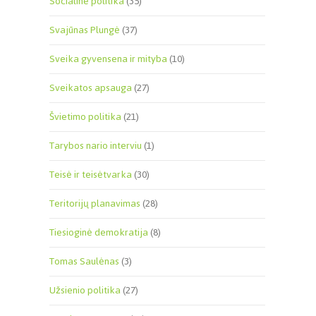
Socialinė politika
(35)
Svajūnas Plungė
(37)
Sveika gyvensena ir mityba
(10)
Sveikatos apsauga
(27)
Švietimo politika
(21)
Tarybos nario interviu
(1)
Teisė ir teisėtvarka
(30)
Teritorijų planavimas
(28)
Tiesioginė demokratija
(8)
Tomas Saulėnas
(3)
Užsienio politika
(27)