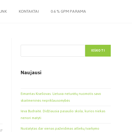
JUNK
KONTAKTAI
0.6 % GPM PARAMA
Paieška
IEŠKOTI
Naujausi
Eimantas Kiseliovas. Lietuva neturėtų nuomotis savo
skaitmeninės nepriklausomybės
Ieva Budraitė. Didžiausia pasaulio skola, kurios niekas
nenori matyti
Nustatytas dar vienas pažeidimas atliekų tvarkymo
17