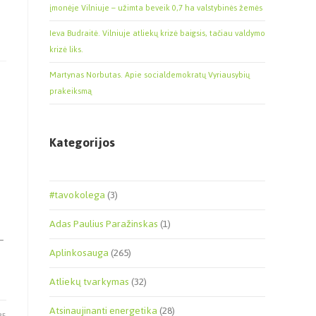
įmonėje Vilniuje – užimta beveik 0,7 ha valstybinės žemės
Ieva Budraitė. Vilniuje atliekų krizė baigsis, tačiau valdymo
krizė liks.
Martynas Norbutas. Apie socialdemokratų Vyriausybių
prakeiksmą
Kategorijos
#tavokolega
(3)
Adas Paulius Paražinskas
(1)
–
Aplinkosauga
(265)
Atliekų tvarkymas
(32)
Atsinaujinanti energetika
(28)
25