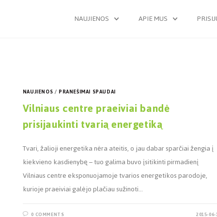
NAUJIENOS
APIE MUS
PRISI
NAUJIENOS
/
PRANEŠIMAI SPAUDAI
Vilniaus centre praeiviai bandė
prisijaukinti tvarią energetiką
Tvari, žalioji energetika nėra ateitis, o jau dabar sparčiai žengia į
kiekvieno kasdienybę – tuo galima buvo įsitikinti pirmadienį
Vilniaus centre eksponuojamoje tvarios energetikos parodoje,
kurioje praeiviai galėjo plačiau sužinoti…
0 COMMENTS
2015-06-