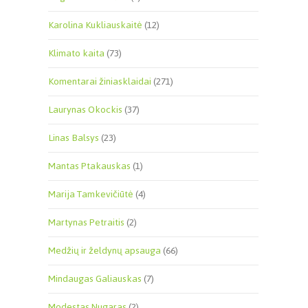
Karolina Kukliauskaitė
(12)
Klimato kaita
(73)
Komentarai žiniasklaidai
(271)
Laurynas Okockis
(37)
Linas Balsys
(23)
Mantas Ptakauskas
(1)
Marija Tamkevičiūtė
(4)
Martynas Petraitis
(2)
Medžių ir želdynų apsauga
(66)
Mindaugas Galiauskas
(7)
Modestas Nugaras
(2)