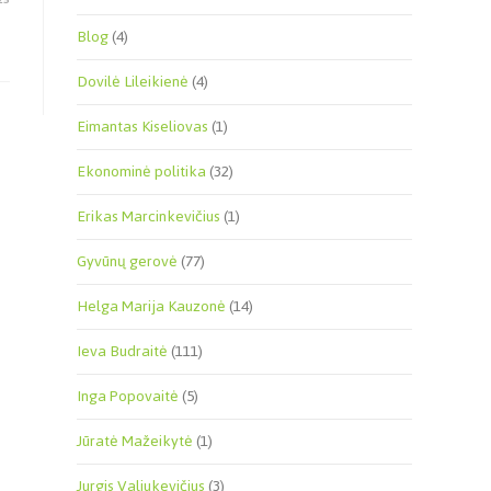
Blog
(4)
Dovilė Lileikienė
(4)
Eimantas Kiseliovas
(1)
Ekonominė politika
(32)
Erikas Marcinkevičius
(1)
Gyvūnų gerovė
(77)
Helga Marija Kauzonė
(14)
Ieva Budraitė
(111)
Inga Popovaitė
(5)
Jūratė Mažeikytė
(1)
Jurgis Valiukevičius
(3)