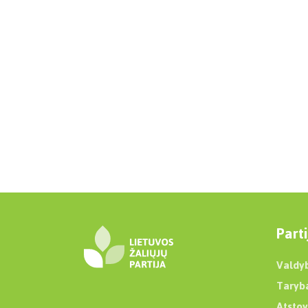
Parti
Valdy
Taryb
Atstov