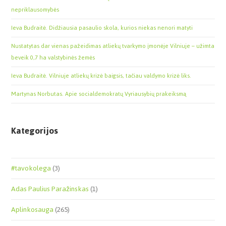
nepriklausomybės
Ieva Budraitė. Didžiausia pasaulio skola, kurios niekas nenori matyti
Nustatytas dar vienas pažeidimas atliekų tvarkymo įmonėje Vilniuje – užimta
beveik 0,7 ha valstybinės žemės
Ieva Budraitė. Vilniuje atliekų krizė baigsis, tačiau valdymo krizė liks.
Martynas Norbutas. Apie socialdemokratų Vyriausybių prakeiksmą
Kategorijos
#tavokolega
(3)
Adas Paulius Paražinskas
(1)
Aplinkosauga
(265)