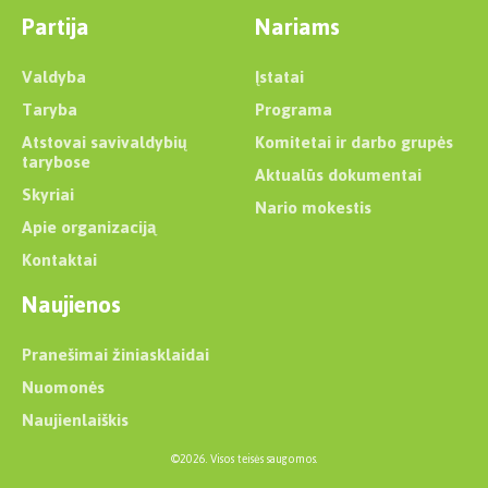
Partija
Nariams
Valdyba
Įstatai
Taryba
Programa
Atstovai savivaldybių
Komitetai ir darbo grupės
tarybose
Aktualūs dokumentai
Skyriai
Nario mokestis
Apie organizaciją
Kontaktai
Naujienos
Pranešimai žiniasklaidai
Nuomonės
Naujienlaiškis
©2026. Visos teisės saugomos.