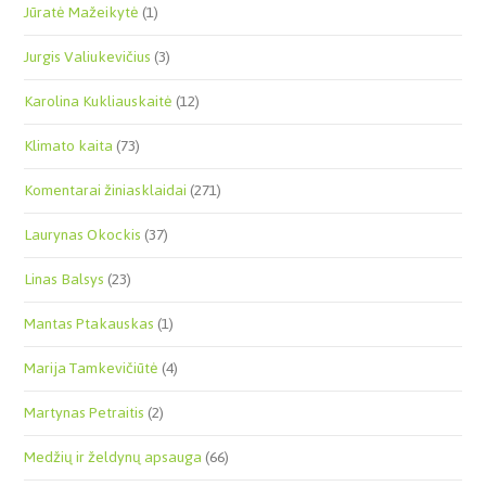
Jūratė Mažeikytė
(1)
Jurgis Valiukevičius
(3)
Karolina Kukliauskaitė
(12)
Klimato kaita
(73)
Komentarai žiniasklaidai
(271)
Laurynas Okockis
(37)
Linas Balsys
(23)
Mantas Ptakauskas
(1)
Marija Tamkevičiūtė
(4)
Martynas Petraitis
(2)
Medžių ir želdynų apsauga
(66)