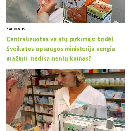
NAUJIENOS
Centralizuotas vaistų pirkimas: kodėl
Sveikatos apsaugos ministerija vengia
mažinti medikamentų kainas?