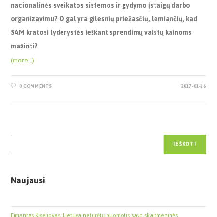
nacionalinės sveikatos sistemos ir gydymo įstaigų darbo
organizavimu? O gal yra gilesnių priežasčių, lemiančių, kad
SAM kratosi lyderystės ieškant sprendimų vaistų kainoms
mažinti?
(more…)
0 COMMENTS
2017-01-26
Paieška
IEŠKOTI
Naujausi
Eimantas Kiseliovas. Lietuva neturėtų nuomotis savo skaitmeninės