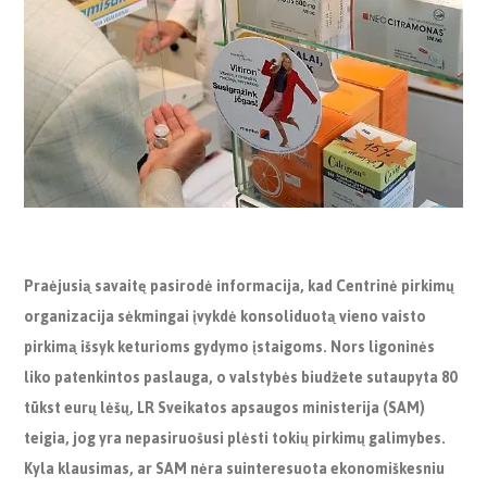
Praėjusią savaitę pasirodė informacija, kad Centrinė pirkimų
organizacija sėkmingai įvykdė konsoliduotą vieno vaisto
pirkimą išsyk keturioms gydymo įstaigoms. Nors ligoninės
liko patenkintos paslauga, o valstybės biudžete sutaupyta 80
tūkst eurų lėšų, LR Sveikatos apsaugos ministerija (SAM)
teigia, jog yra nepasiruošusi plėsti tokių pirkimų galimybes.
Kyla klausimas, ar SAM nėra suinteresuota ekonomiškesniu