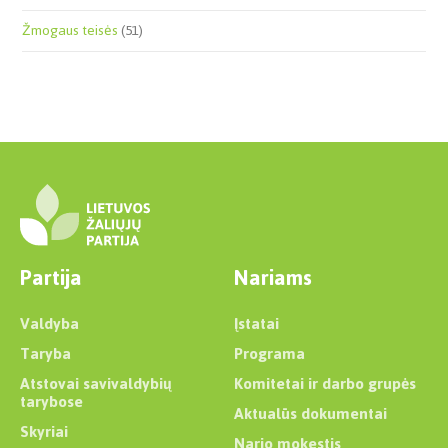
Žmogaus teisės
(51)
Partija
Nariams
Valdyba
Įstatai
Taryba
Programa
Atstovai savivaldybių
Komitetai ir darbo grupės
tarybose
Aktualūs dokumentai
Skyriai
Nario mokestis