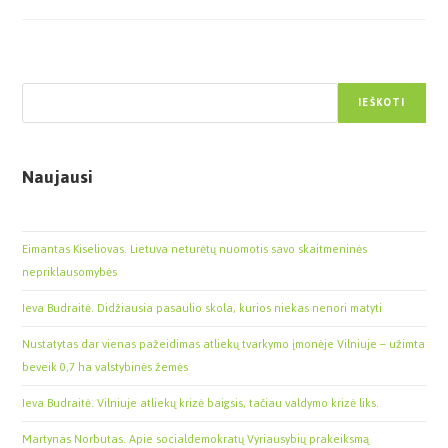
Paieška
IEŠKOTI
Naujausi
Eimantas Kiseliovas. Lietuva neturėtų nuomotis savo skaitmeninės
nepriklausomybės
Ieva Budraitė. Didžiausia pasaulio skola, kurios niekas nenori matyti
Nustatytas dar vienas pažeidimas atliekų tvarkymo įmonėje Vilniuje – užimta
beveik 0,7 ha valstybinės žemės
Ieva Budraitė. Vilniuje atliekų krizė baigsis, tačiau valdymo krizė liks.
Martynas Norbutas. Apie socialdemokratų Vyriausybių prakeiksmą