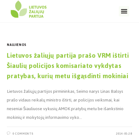
NAUJIENOS
Lietuvos žaliųjų partija prašo VRM ištirti
Šiaulių policijos komisariato vykdytas
pratybas, kurių metu išgąsdinti mokiniai
Lietuvos žaliųjų partijos pirmininkas, Seimo narys Linas Balsys
prašo vidaus reikalų ministro ištirti, ar policijos veiksmai, kai
neseniai Šiauliuose vykusių AMOK pratybų metu be išankstinio
mokinių ir mokytojų informavimo vyko…
0 COMMENTS
2014-05-28