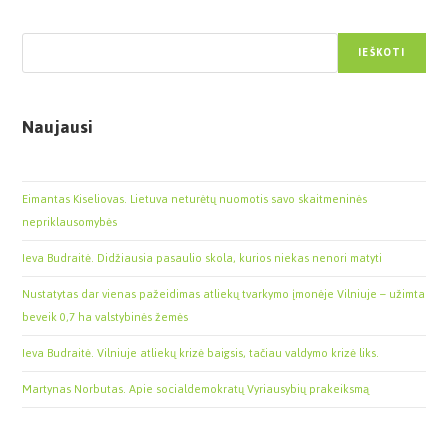
Paieška
IEŠKOTI
Naujausi
Eimantas Kiseliovas. Lietuva neturėtų nuomotis savo skaitmeninės
nepriklausomybės
Ieva Budraitė. Didžiausia pasaulio skola, kurios niekas nenori matyti
Nustatytas dar vienas pažeidimas atliekų tvarkymo įmonėje Vilniuje – užimta
beveik 0,7 ha valstybinės žemės
Ieva Budraitė. Vilniuje atliekų krizė baigsis, tačiau valdymo krizė liks.
Martynas Norbutas. Apie socialdemokratų Vyriausybių prakeiksmą