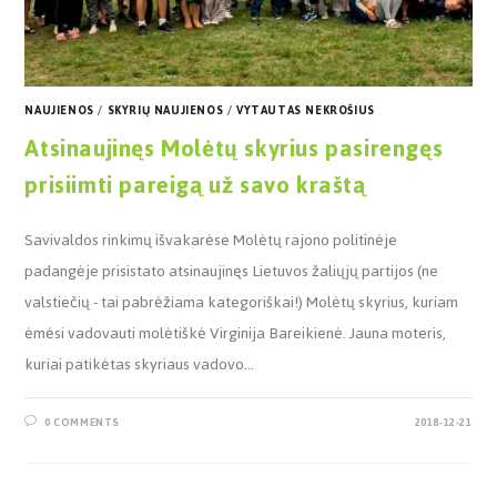
NAUJIENOS
/
SKYRIŲ NAUJIENOS
/
VYTAUTAS NEKROŠIUS
Atsinaujinęs Molėtų skyrius pasirengęs
prisiimti pareigą už savo kraštą
Savivaldos rinkimų išvakarėse Molėtų rajono politinėje
padangėje prisistato atsinaujinęs Lietuvos žaliųjų partijos (ne
valstiečių - tai pabrėžiama kategoriškai!) Molėtų skyrius, kuriam
ėmėsi vadovauti molėtiškė Virginija Bareikienė. Jauna moteris,
kuriai patikėtas skyriaus vadovo…
0 COMMENTS
2018-12-21