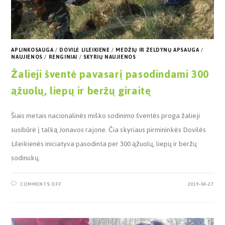
APLINKOSAUGA
/
DOVILĖ LILEIKIENĖ
/
MEDŽIŲ IR ŽELDYNŲ APSAUGA
/
NAUJIENOS
/
RENGINIAI
/
SKYRIŲ NAUJIENOS
Žalieji šventė pavasarį pasodindami 300
ąžuolų, liepų ir beržų giraitę
Šiais metais nacionalinės miško sodinimo šventės proga žalieji
susibūrė į talką Jonavos rajone. Čia skyriaus pirmininkės Dovilės
Lileikienės iniciatyva pasodinta per 300 ąžuolų, liepų ir beržų
sodinukų.
COMMENTS OFF
2019-04-27