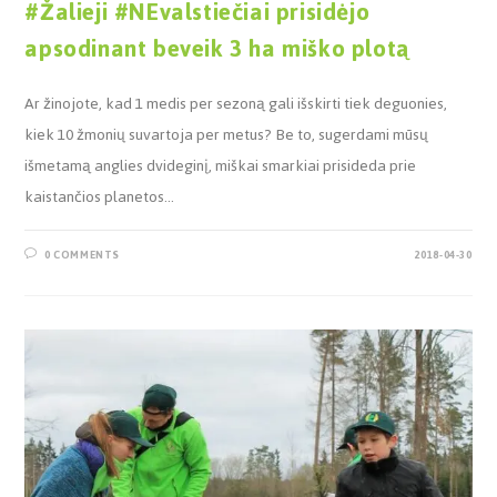
#Žalieji #NEvalstiečiai prisidėjo
apsodinant beveik 3 ha miško plotą
Ar žinojote, kad 1 medis per sezoną gali išskirti tiek deguonies,
kiek 10 žmonių suvartoja per metus? Be to, sugerdami mūsų
išmetamą anglies dvideginį, miškai smarkiai prisideda prie
kaistančios planetos…
0 COMMENTS
2018-04-30