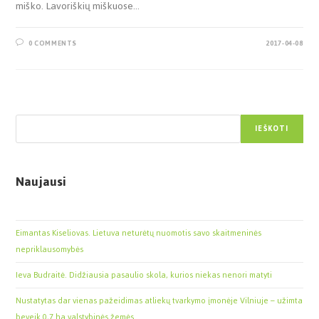
miško. Lavoriškių miškuose…
0 COMMENTS
2017-04-08
Paieška
IEŠKOTI
Naujausi
Eimantas Kiseliovas. Lietuva neturėtų nuomotis savo skaitmeninės
nepriklausomybės
Ieva Budraitė. Didžiausia pasaulio skola, kurios niekas nenori matyti
Nustatytas dar vienas pažeidimas atliekų tvarkymo įmonėje Vilniuje – užimta
beveik 0,7 ha valstybinės žemės