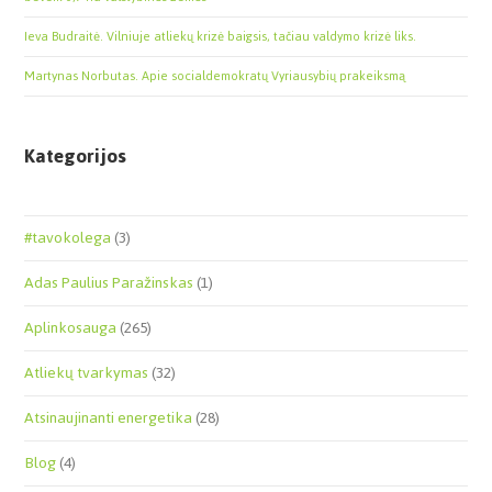
Ieva Budraitė. Vilniuje atliekų krizė baigsis, tačiau valdymo krizė liks.
Martynas Norbutas. Apie socialdemokratų Vyriausybių prakeiksmą
Kategorijos
#tavokolega
(3)
Adas Paulius Paražinskas
(1)
Aplinkosauga
(265)
Atliekų tvarkymas
(32)
Atsinaujinanti energetika
(28)
Blog
(4)