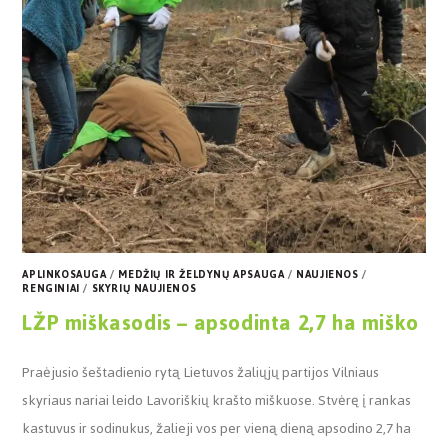
APLINKOSAUGA
/
MEDŽIŲ IR ŽELDYNŲ APSAUGA
/
NAUJIENOS
/
RENGINIAI
/
SKYRIŲ NAUJIENOS
LŽP miškasodis – apsodinta 2,7 ha miško
Praėjusio šeštadienio rytą Lietuvos žaliųjų partijos Vilniaus
skyriaus nariai leido Lavoriškių krašto miškuose. Stvėrę į rankas
kastuvus ir sodinukus, žalieji vos per vieną dieną apsodino 2,7 ha