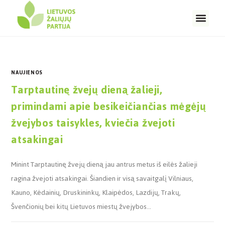
NAUJIENOS
Tarptautinę žvejų dieną žalieji,
primindami apie besikeičiančias mėgėjų
žvejybos taisykles, kviečia žvejoti
atsakingai
Minint Tarptautinę žvejų dieną jau antrus metus iš eilės žalieji
ragina žvejoti atsakingai. Šiandien ir visą savaitgalį Vilniaus,
Kauno, Kėdainių, Druskininkų, Klaipėdos, Lazdijų, Trakų,
Švenčionių bei kitų Lietuvos miestų žvejybos…