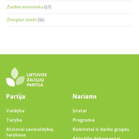
Žiedinė ekonomika
(17)
Žmogaus teisės
(51)
Partija
Nariams
Valdyba
Įstatai
Taryba
Programa
Atstovai savivaldybių
Komitetai ir darbo grupės
tarybose
Aktualūs dokumentai