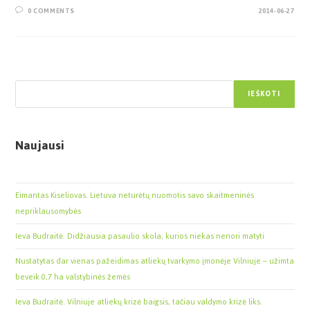
0 COMMENTS
2014-06-27
Paieška
IEŠKOTI
Naujausi
Eimantas Kiseliovas. Lietuva neturėtų nuomotis savo skaitmeninės
nepriklausomybės
Ieva Budraitė. Didžiausia pasaulio skola, kurios niekas nenori matyti
Nustatytas dar vienas pažeidimas atliekų tvarkymo įmonėje Vilniuje – užimta
beveik 0,7 ha valstybinės žemės
Ieva Budraitė. Vilniuje atliekų krizė baigsis, tačiau valdymo krizė liks.