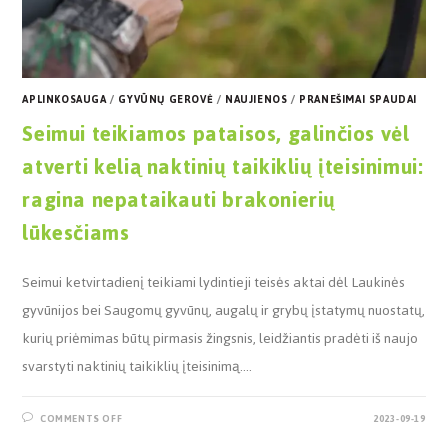
APLINKOSAUGA
/
GYVŪNŲ GEROVĖ
/
NAUJIENOS
/
PRANEŠIMAI SPAUDAI
Seimui teikiamos pataisos, galinčios vėl
atverti kelią naktinių taikiklių įteisinimui:
ragina nepataikauti brakonierių
lūkesčiams
Seimui ketvirtadienį teikiami lydintieji teisės aktai dėl Laukinės
gyvūnijos bei Saugomų gyvūnų, augalų ir grybų įstatymų nuostatų,
kurių priėmimas būtų pirmasis žingsnis, leidžiantis pradėti iš naujo
svarstyti naktinių taikiklių įteisinimą.…
COMMENTS OFF
2023-09-19