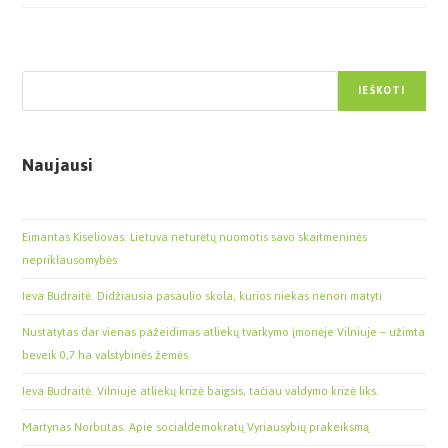
Paieška
IEŠKOTI
Naujausi
Eimantas Kiseliovas. Lietuva neturėtų nuomotis savo skaitmeninės
nepriklausomybės
Ieva Budraitė. Didžiausia pasaulio skola, kurios niekas nenori matyti
Nustatytas dar vienas pažeidimas atliekų tvarkymo įmonėje Vilniuje – užimta
beveik 0,7 ha valstybinės žemės
Ieva Budraitė. Vilniuje atliekų krizė baigsis, tačiau valdymo krizė liks.
Martynas Norbutas. Apie socialdemokratų Vyriausybių prakeiksmą