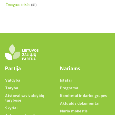
Žmogaus teisės
(51)
Partija
Nariams
Valdyba
Įstatai
Taryba
Programa
Atstovai savivaldybių
Komitetai ir darbo grupės
tarybose
Aktualūs dokumentai
Skyriai
Nario mokestis