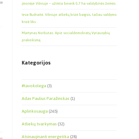
08
įmonėje Vilniuje – užimta beveik 0,7 ha valstybinės žemės
Ieva Budraitė. Vilniuje atliekų krizė baigsis, tačiau valdymo
krizė liks.
Martynas Norbutas. Apie socialdemokratų Vyriausybių
prakeiksmą
Kategorijos
#tavokolega
(3)
Adas Paulius Paražinskas
(1)
Aplinkosauga
(265)
Atliekų tvarkymas
(32)
Atsinaujinanti energetika
(28)
07