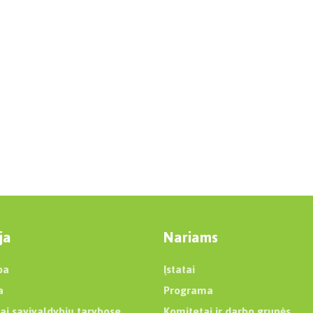
ja
Nariams
ba
Įstatai
a
Programa
ai savivaldybių tarybose
Komitetai ir darbo grupės