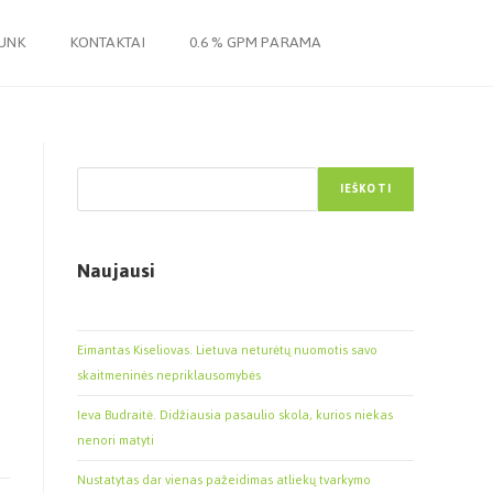
JUNK
KONTAKTAI
0.6 % GPM PARAMA
Paieška
IEŠKOTI
Naujausi
Eimantas Kiseliovas. Lietuva neturėtų nuomotis savo
skaitmeninės nepriklausomybės
Ieva Budraitė. Didžiausia pasaulio skola, kurios niekas
nenori matyti
Nustatytas dar vienas pažeidimas atliekų tvarkymo