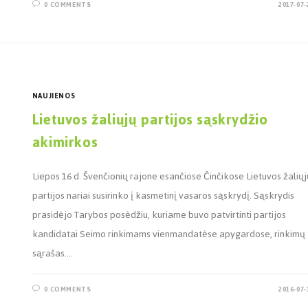
0 COMMENTS
2017-07-
NAUJIENOS
Lietuvos žaliųjų partijos sąskrydžio
akimirkos
Liepos 16 d. Švenčionių rajone esančiose Činčikose Lietuvos žaliųj
partijos nariai susirinko į kasmetinį vasaros sąskrydį. Sąskrydis
prasidėjo Tarybos posėdžiu, kuriame buvo patvirtinti partijos
kandidatai Seimo rinkimams vienmandatėse apygardose, rinkimų
sąrašas.…
0 COMMENTS
2016-07-