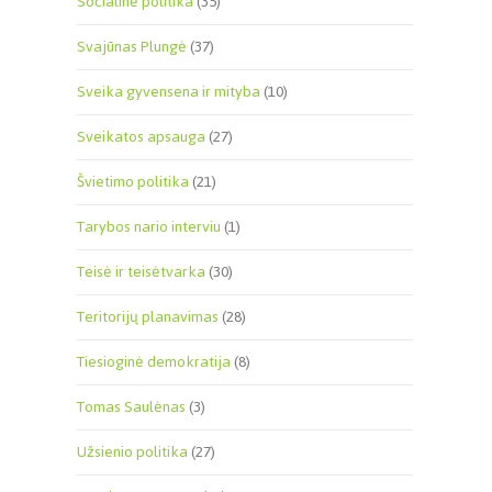
Socialinė politika
(35)
Svajūnas Plungė
(37)
Sveika gyvensena ir mityba
(10)
Sveikatos apsauga
(27)
Švietimo politika
(21)
Tarybos nario interviu
(1)
Teisė ir teisėtvarka
(30)
Teritorijų planavimas
(28)
Tiesioginė demokratija
(8)
Tomas Saulėnas
(3)
Užsienio politika
(27)