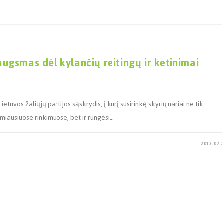
iaugsmas dėl kylančių reitingų ir ketinimai
tuvos žaliųjų partijos sąskrydis, į kurį susirinkę skyrių nariai ne tik
imiausiuose rinkimuose, bet ir rungėsi…
2013-07-