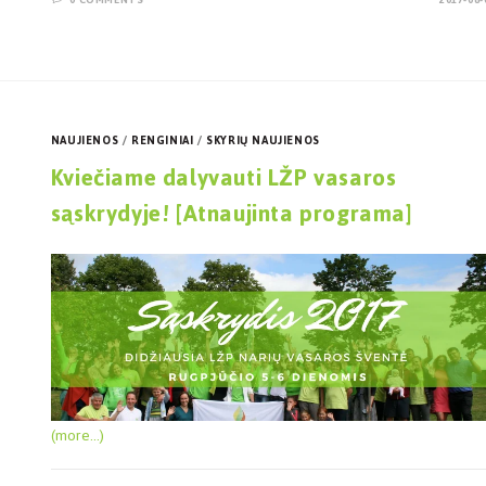
NAUJIENOS
/
RENGINIAI
/
SKYRIŲ NAUJIENOS
Kviečiame dalyvauti LŽP vasaros
sąskrydyje! [Atnaujinta programa]
(more…)