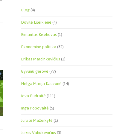
Blog
(4)
Dovilė Lileikienė
(4)
Eimantas Kiseliovas
(1)
Ekonominė politika
(32)
Erikas Marcinkevičius
(1)
Gyvūnų gerovė
(77)
Helga Marija Kauzonė
(14)
Ieva Budraitė
(111)
Inga Popovaitė
(5)
Jūratė Mažeikytė
(1)
Jurgis Valiukevičius
(3)