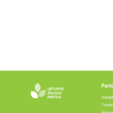
Parti
Valdy
Taryb
Atstov