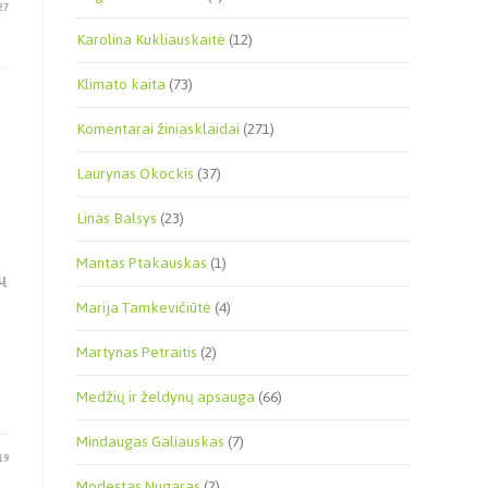
27
Karolina Kukliauskaitė
(12)
Klimato kaita
(73)
Komentarai žiniasklaidai
(271)
Laurynas Okockis
(37)
Linas Balsys
(23)
Mantas Ptakauskas
(1)
ų
Marija Tamkevičiūtė
(4)
Martynas Petraitis
(2)
Medžių ir želdynų apsauga
(66)
Mindaugas Galiauskas
(7)
19
Modestas Nugaras
(2)