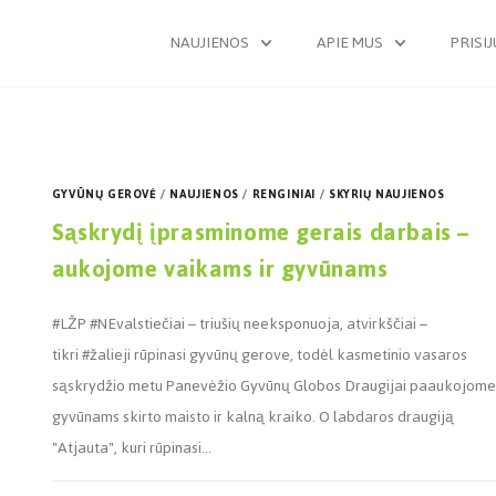
NAUJIENOS
APIE MUS
PRISI
GYVŪNŲ GEROVĖ
/
NAUJIENOS
/
RENGINIAI
/
SKYRIŲ NAUJIENOS
Sąskrydį įprasminome gerais darbais –
aukojome vaikams ir gyvūnams
#LŽP #NEvalstiečiai – triušių neeksponuoja, atvirkščiai –
tikri #žalieji rūpinasi gyvūnų gerove, todėl kasmetinio vasaros
sąskrydžio metu Panevėžio Gyvūnų Globos Draugijai paaukojome
gyvūnams skirto maisto ir kalną kraiko. O labdaros draugiją
"Atjauta", kuri rūpinasi…