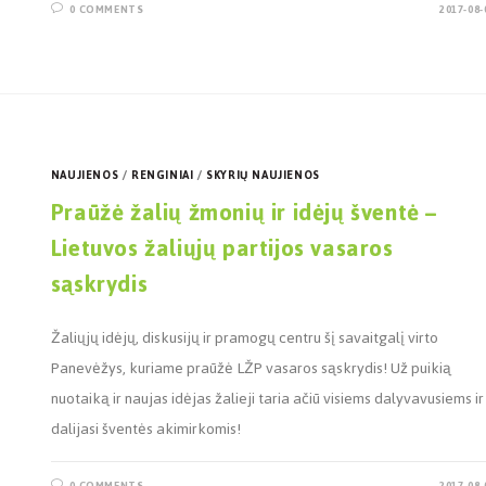
0 COMMENTS
2017-08-
NAUJIENOS
/
RENGINIAI
/
SKYRIŲ NAUJIENOS
Praūžė žalių žmonių ir idėjų šventė –
Lietuvos žaliųjų partijos vasaros
sąskrydis
Žaliųjų idėjų, diskusijų ir pramogų centru šį savaitgalį virto
Panevėžys, kuriame praūžė LŽP vasaros sąskrydis! Už puikią
nuotaiką ir naujas idėjas žalieji taria ačiū visiems dalyvavusiems ir
dalijasi šventės akimirkomis!
0 COMMENTS
2017-08-