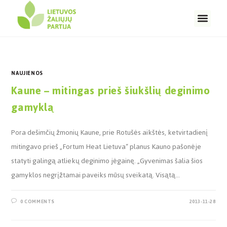
NAUJIENOS
Kaune – mitingas prieš šiukšlių deginimo
gamyklą
Pora dešimčių žmonių Kaune, prie Rotušės aikštės, ketvirtadienį
mitingavo prieš „Fortum Heat Lietuva“ planus Kauno pašonėje
statyti galingą atliekų deginimo jėgainę. „Gyvenimas šalia šios
gamyklos negrįžtamai paveiks mūsų sveikatą. Visątą…
0 COMMENTS
2013-11-28