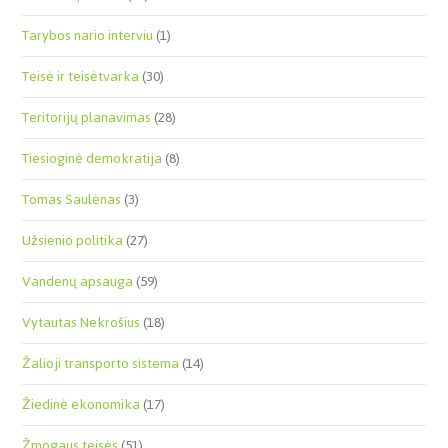
Tarybos nario interviu
(1)
Teisė ir teisėtvarka
(30)
Teritorijų planavimas
(28)
Tiesioginė demokratija
(8)
Tomas Saulėnas
(3)
Užsienio politika
(27)
Vandenų apsauga
(59)
Vytautas Nekrošius
(18)
Žalioji transporto sistema
(14)
Žiedinė ekonomika
(17)
Žmogaus teisės
(51)