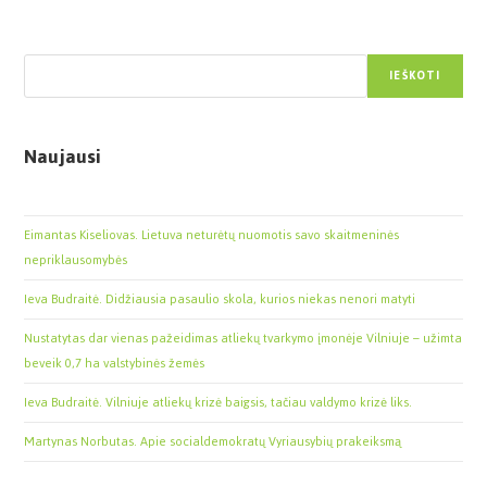
Paieška
IEŠKOTI
Naujausi
Eimantas Kiseliovas. Lietuva neturėtų nuomotis savo skaitmeninės
nepriklausomybės
Ieva Budraitė. Didžiausia pasaulio skola, kurios niekas nenori matyti
Nustatytas dar vienas pažeidimas atliekų tvarkymo įmonėje Vilniuje – užimta
beveik 0,7 ha valstybinės žemės
Ieva Budraitė. Vilniuje atliekų krizė baigsis, tačiau valdymo krizė liks.
Martynas Norbutas. Apie socialdemokratų Vyriausybių prakeiksmą