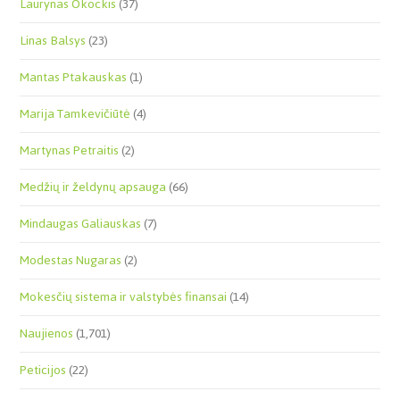
Laurynas Okockis
(37)
Linas Balsys
(23)
Mantas Ptakauskas
(1)
Marija Tamkevičiūtė
(4)
Martynas Petraitis
(2)
Medžių ir želdynų apsauga
(66)
Mindaugas Galiauskas
(7)
Modestas Nugaras
(2)
Mokesčių sistema ir valstybės finansai
(14)
Naujienos
(1,701)
Peticijos
(22)