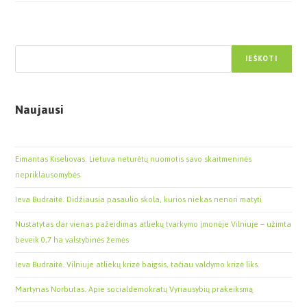
Paieška
IEŠKOTI
Naujausi
Eimantas Kiseliovas. Lietuva neturėtų nuomotis savo skaitmeninės
nepriklausomybės
Ieva Budraitė. Didžiausia pasaulio skola, kurios niekas nenori matyti
Nustatytas dar vienas pažeidimas atliekų tvarkymo įmonėje Vilniuje – užimta
beveik 0,7 ha valstybinės žemės
Ieva Budraitė. Vilniuje atliekų krizė baigsis, tačiau valdymo krizė liks.
Martynas Norbutas. Apie socialdemokratų Vyriausybių prakeiksmą