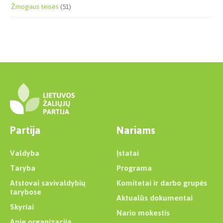
Žmogaus teisės
(51)
Partija
Nariams
Valdyba
Įstatai
Taryba
Programa
Atstovai savivaldybių
Komitetai ir darbo grupės
tarybose
Aktualūs dokumentai
Skyriai
Nario mokestis
Apie organizaciją