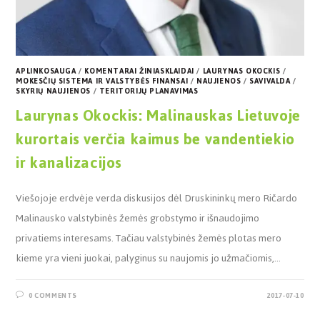
APLINKOSAUGA
/
KOMENTARAI ŽINIASKLAIDAI
/
LAURYNAS OKOCKIS
/
MOKESČIŲ SISTEMA IR VALSTYBĖS FINANSAI
/
NAUJIENOS
/
SAVIVALDA
/
SKYRIŲ NAUJIENOS
/
TERITORIJŲ PLANAVIMAS
Laurynas Okockis: Malinauskas Lietuvoje
kurortais verčia kaimus be vandentiekio
ir kanalizacijos
Viešojoje erdvėje verda diskusijos dėl Druskininkų mero Ričardo
Malinausko valstybinės žemės grobstymo ir išnaudojimo
privatiems interesams. Tačiau valstybinės žemės plotas mero
kieme yra vieni juokai, palyginus su naujomis jo užmačiomis,…
0 COMMENTS
2017-07-10