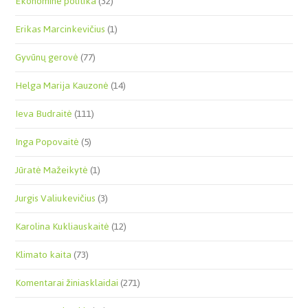
Ekonominė politika
(32)
Erikas Marcinkevičius
(1)
Gyvūnų gerovė
(77)
Helga Marija Kauzonė
(14)
Ieva Budraitė
(111)
Inga Popovaitė
(5)
Jūratė Mažeikytė
(1)
Jurgis Valiukevičius
(3)
Karolina Kukliauskaitė
(12)
Klimato kaita
(73)
Komentarai žiniasklaidai
(271)