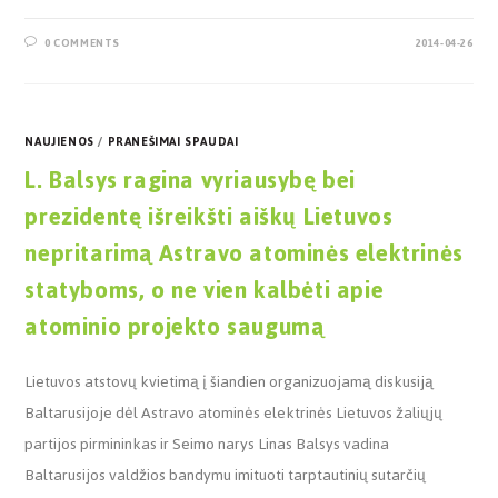
0 COMMENTS
2014-04-26
NAUJIENOS
/
PRANEŠIMAI SPAUDAI
L. Balsys ragina vyriausybę bei
prezidentę išreikšti aiškų Lietuvos
nepritarimą Astravo atominės elektrinės
statyboms, o ne vien kalbėti apie
atominio projekto saugumą
Lietuvos atstovų kvietimą į šiandien organizuojamą diskusiją
Baltarusijoje dėl Astravo atominės elektrinės Lietuvos žaliųjų
partijos pirmininkas ir Seimo narys Linas Balsys vadina
Baltarusijos valdžios bandymu imituoti tarptautinių sutarčių