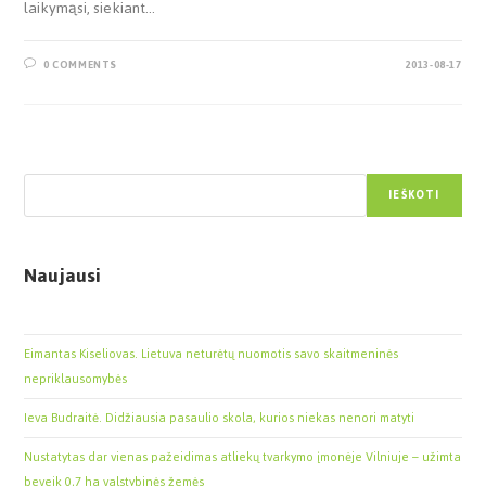
laikymąsi, siekiant…
0 COMMENTS
2013-08-17
Paieška
IEŠKOTI
Naujausi
Eimantas Kiseliovas. Lietuva neturėtų nuomotis savo skaitmeninės
nepriklausomybės
Ieva Budraitė. Didžiausia pasaulio skola, kurios niekas nenori matyti
Nustatytas dar vienas pažeidimas atliekų tvarkymo įmonėje Vilniuje – užimta
beveik 0,7 ha valstybinės žemės