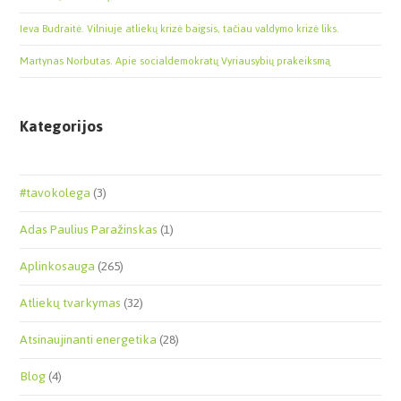
Ieva Budraitė. Vilniuje atliekų krizė baigsis, tačiau valdymo krizė liks.
Martynas Norbutas. Apie socialdemokratų Vyriausybių prakeiksmą
Kategorijos
#tavokolega
(3)
Adas Paulius Paražinskas
(1)
Aplinkosauga
(265)
Atliekų tvarkymas
(32)
Atsinaujinanti energetika
(28)
Blog
(4)