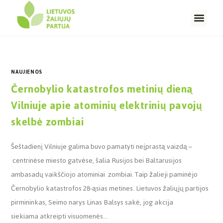
NAUJIENOS
Černobylio katastrofos metinių dieną
Vilniuje apie atominių elektrinių pavojų
skelbė zombiai
Šeštadienį Vilniuje galima buvo pamatyti neįprastą vaizdą –
centrinėse miesto gatvėse, šalia Rusijos bei Baltarusijos
ambasadų vaikščiojo atominiai zombiai. Taip žalieji paminėjo
Černobylio katastrofos 28-ąsias metines. Lietuvos žaliųjų partijos
pirmininkas, Seimo narys Linas Balsys sakė, jog akcija
siekiama atkreipti visuomenės…