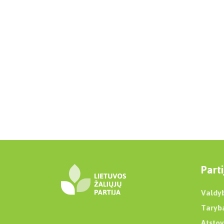
Parti
Valdy
Taryb
Atstov