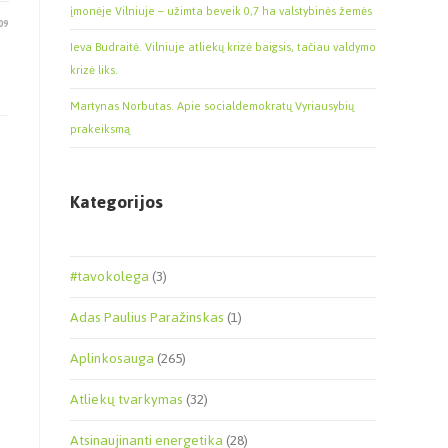
įmonėje Vilniuje – užimta beveik 0,7 ha valstybinės žemės
09
Ieva Budraitė. Vilniuje atliekų krizė baigsis, tačiau valdymo
krizė liks.
Martynas Norbutas. Apie socialdemokratų Vyriausybių
prakeiksmą
Kategorijos
#tavokolega
(3)
Adas Paulius Paražinskas
(1)
Aplinkosauga
(265)
Atliekų tvarkymas
(32)
Atsinaujinanti energetika
(28)