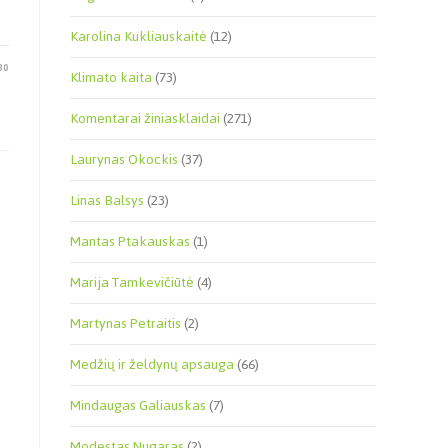
Karolina Kukliauskaitė
(12)
30
Klimato kaita
(73)
Komentarai žiniasklaidai
(271)
Laurynas Okockis
(37)
Linas Balsys
(23)
Mantas Ptakauskas
(1)
Marija Tamkevičiūtė
(4)
Martynas Petraitis
(2)
Medžių ir želdynų apsauga
(66)
Mindaugas Galiauskas
(7)
Modestas Nugaras
(2)