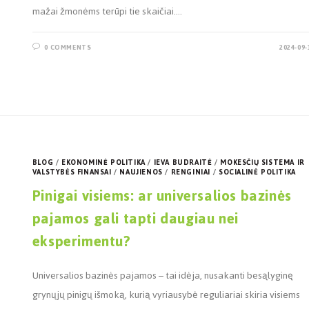
mažai žmonėms terūpi tie skaičiai.…
0 COMMENTS
2024-09-
BLOG
/
EKONOMINĖ POLITIKA
/
IEVA BUDRAITĖ
/
MOKESČIŲ SISTEMA IR
VALSTYBĖS FINANSAI
/
NAUJIENOS
/
RENGINIAI
/
SOCIALINĖ POLITIKA
Pinigai visiems: ar universalios bazinės
pajamos gali tapti daugiau nei
eksperimentu?
Universalios bazinės pajamos – tai idėja, nusakanti besąlyginę
grynųjų pinigų išmoką, kurią vyriausybė reguliariai skiria visiems