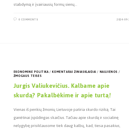
stabdymą ir įvairiausių formų sienų…
0 COMMENTS
2024-09-
EKONOMINĖ POLITIKA
/
KOMENTARAI ŽINIASKLAIDAI
/
NAUJIENOS
/
ŽMOGAUS TEISĖS
Jurgis Valiukevičius. Kalbame apie
skurdą? Pakalbėkime ir apie turtą!
Vienas iš penkių žmonių Lietuvoje patiria skurdo riziką. Tai
ganėtinai įspūdingas skaičius. Tačiau apie skurdą ir socialinę
nelygybę prisiklausome tiek daug kalbų, kad, tiesa pasakius,