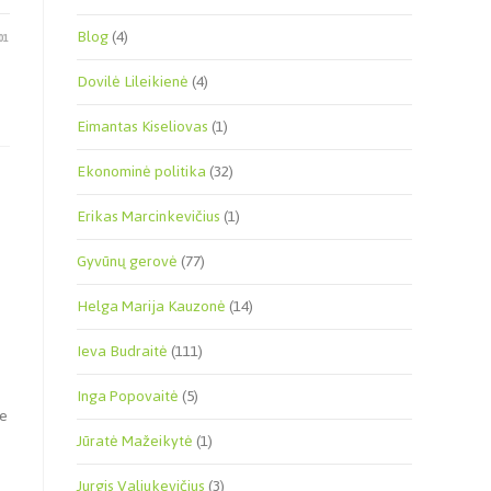
Blog
(4)
01
Dovilė Lileikienė
(4)
Eimantas Kiseliovas
(1)
Ekonominė politika
(32)
Erikas Marcinkevičius
(1)
Gyvūnų gerovė
(77)
Helga Marija Kauzonė
(14)
Ieva Budraitė
(111)
Inga Popovaitė
(5)
ne
Jūratė Mažeikytė
(1)
Jurgis Valiukevičius
(3)