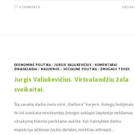
0 COMMENTS
2025-05-
EKONOMINĖ POLITIKA
/
JURGIS VALIUKEVIČIUS
/
KOMENTARAI
ŽINIASKLAIDAI
/
NAUJIENOS
/
SOCIALINĖ POLITIKA
/
ŽMOGAUS TEISĖS
Jurgis Valiukevičius. Viršvalandžių žala
sveikaitai.
Šią savaitę darbo metu mirė „Barbora“ kurjeris. Kolegų liudijimais
iki tol sveikata nesiskundęs žmogus suklupo laiptinėje nešdamas
užsakymą klientui penktame aukšte. Kol Valstybinė darbo
inspekcija aiškinasi įvykio detales, norėčiau atkreipti…