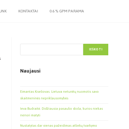
JUNK
KONTAKTAI
0.6 % GPM PARAMA
Paieška
IEŠKOTI
S
Naujausi
Eimantas Kiseliovas. Lietuva neturėtų nuomotis savo
skaitmeninės nepriklausomybės
Ieva Budraitė. Didžiausia pasaulio skola, kurios niekas
nenori matyti
Nustatytas dar vienas pažeidimas atliekų tvarkymo