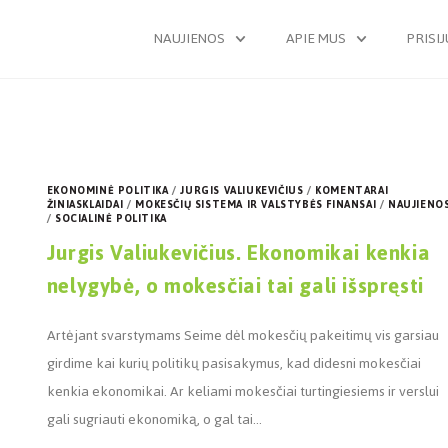
NAUJIENOS
APIE MUS
PRISI
EKONOMINĖ POLITIKA
/
JURGIS VALIUKEVIČIUS
/
KOMENTARAI
ŽINIASKLAIDAI
/
MOKESČIŲ SISTEMA IR VALSTYBĖS FINANSAI
/
NAUJIENO
/
SOCIALINĖ POLITIKA
Jurgis Valiukevičius. Ekonomikai kenkia
nelygybė, o mokesčiai tai gali išspręsti
Artėjant svarstymams Seime dėl mokesčių pakeitimų vis garsiau
girdime kai kurių politikų pasisakymus, kad didesni mokesčiai
kenkia ekonomikai. Ar keliami mokesčiai turtingiesiems ir verslui
gali sugriauti ekonomiką, o gal tai…