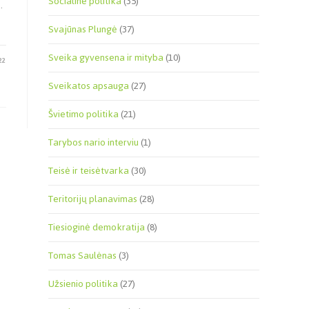
Socialinė politika
(35)
.
Svajūnas Plungė
(37)
Sveika gyvensena ir mityba
(10)
22
Sveikatos apsauga
(27)
Švietimo politika
(21)
Tarybos nario interviu
(1)
Teisė ir teisėtvarka
(30)
Teritorijų planavimas
(28)
Tiesioginė demokratija
(8)
Tomas Saulėnas
(3)
Užsienio politika
(27)