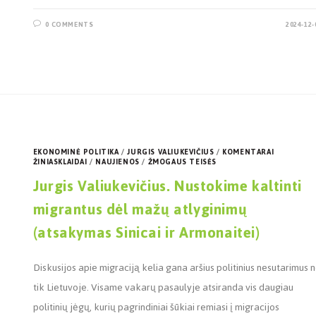
0 COMMENTS
2024-12-
EKONOMINĖ POLITIKA
/
JURGIS VALIUKEVIČIUS
/
KOMENTARAI
ŽINIASKLAIDAI
/
NAUJIENOS
/
ŽMOGAUS TEISĖS
Jurgis Valiukevičius. Nustokime kaltinti
migrantus dėl mažų atlyginimų
(atsakymas Sinicai ir Armonaitei)
Diskusijos apie migraciją kelia gana aršius politinius nesutarimus 
tik Lietuvoje. Visame vakarų pasaulyje atsiranda vis daugiau
politinių jėgų, kurių pagrindiniai šūkiai remiasi į migracijos