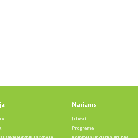
ja
Nariams
ba
Įstatai
a
Programa
ai savivaldybių tarybose
Komitetai ir darbo grupės