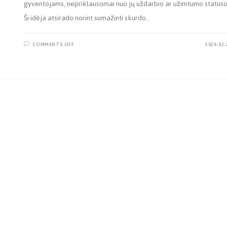
gyventojams, nepriklausomai nuo jų uždarbio ar užimtumo statuso
Ši idėja atsirado norint sumažinti skurdo…
COMMENTS OFF
2024-02-