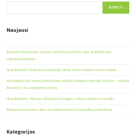
IEŠKOTI
Naujausi
Eimantas Kiseliovas. Lietuva neturėtų nuomotis savo skaitmeninės
nepriklausomybės
Ieva Budraitė. Didžiausia pasaulio skola, kurios niekas nenori matyti
Nustatytas dar vienas pažeidimas atliekų tvarkymo įmonėje Vilniuje – užimta
beveik 0,7 ha valstybinės žemės
Ieva Budraitė. Vilniuje atliekų krizė baigsis, tačiau valdymo krizė liks.
Martynas Norbutas. Apie socialdemokratų Vyriausybių prakeiksmą
Kategorijos