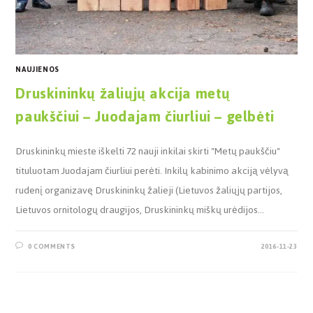
NAUJIENOS
Druskininkų žaliųjų akcija metų
paukščiui – Juodajam čiurliui – gelbėti
Druskininkų mieste iškelti 72 nauji inkilai skirti "Metų paukščiu"
tituluotam Juodajam čiurliui perėti. Inkilų kabinimo akciją vėlyvą
rudenį organizavę Druskininkų žalieji (Lietuvos žaliųjų partijos,
Lietuvos ornitologų draugijos, Druskininkų miškų urėdijos…
0 COMMENTS
2016-11-23
Paieška