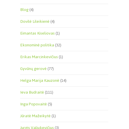
Blog
(4)
Dovilė Lileikienė
(4)
Eimantas Kiseliovas
(1)
Ekonominė politika
(32)
Erikas Marcinkevičius
(1)
Gyvūnų gerovė
(77)
Helga Marija Kauzonė
(14)
Ieva Budraitė
(111)
Inga Popovaitė
(5)
Jūratė Mažeikytė
(1)
Jurgis Valiukevičius
(3)