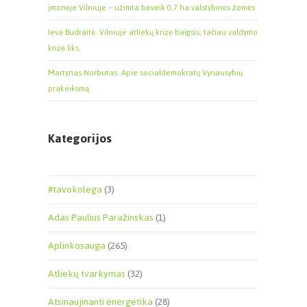
įmonėje Vilniuje – užimta beveik 0,7 ha valstybinės žemės
Ieva Budraitė. Vilniuje atliekų krizė baigsis, tačiau valdymo
krizė liks.
Martynas Norbutas. Apie socialdemokratų Vyriausybių
prakeiksmą
Kategorijos
#tavokolega
(3)
Adas Paulius Paražinskas
(1)
Aplinkosauga
(265)
Atliekų tvarkymas
(32)
Atsinaujinanti energetika
(28)