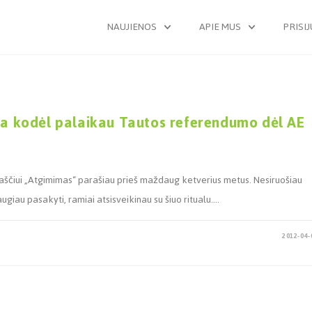
NAUJIENOS
APIE MUS
PRISI
rba kodėl palaikau Tautos referendumo dėl AE
raščiui „Atgimimas“ parašiau prieš maždaug ketverius metus. Nesiruošiau
giau pasakyti, ramiai atsisveikinau su šiuo ritualu.…
2012-04-