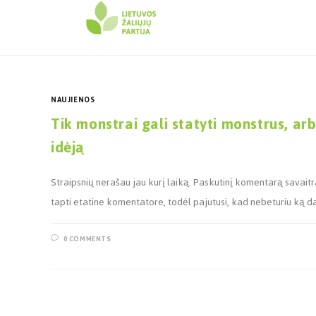
NAUJIENOS
Tik monstrai gali statyti monstrus, a
idėją
Straipsnių nerašau jau kurį laiką. Paskutinį komentarą savait
tapti etatine komentatore, todėl pajutusi, kad nebeturiu ką dau
0 COMMENTS