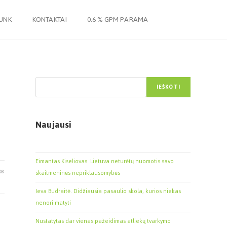
JUNK
KONTAKTAI
0.6 % GPM PARAMA
Paieška
IEŠKOTI
Naujausi
Eimantas Kiseliovas. Lietuva neturėtų nuomotis savo
03
skaitmeninės nepriklausomybės
Ieva Budraitė. Didžiausia pasaulio skola, kurios niekas
nenori matyti
Nustatytas dar vienas pažeidimas atliekų tvarkymo