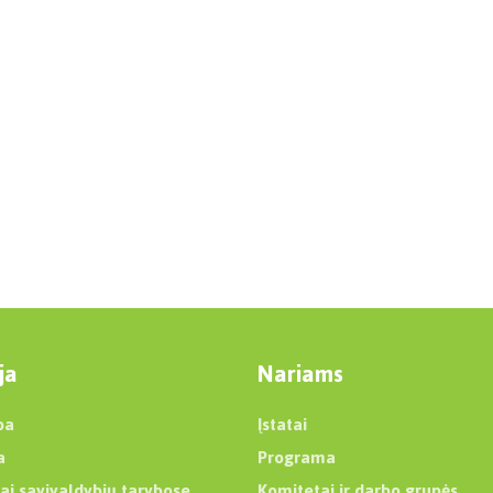
ja
Nariams
ba
Įstatai
a
Programa
ai savivaldybių tarybose
Komitetai ir darbo grupės