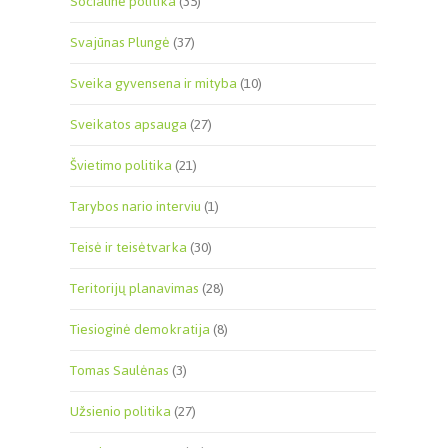
Socialinė politika
(35)
Svajūnas Plungė
(37)
Sveika gyvensena ir mityba
(10)
Sveikatos apsauga
(27)
Švietimo politika
(21)
Tarybos nario interviu
(1)
Teisė ir teisėtvarka
(30)
Teritorijų planavimas
(28)
Tiesioginė demokratija
(8)
Tomas Saulėnas
(3)
Užsienio politika
(27)