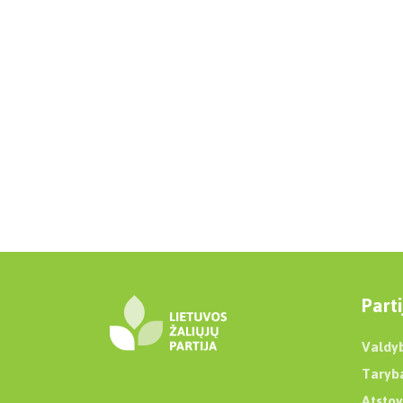
Parti
Valdy
Taryb
Atstov