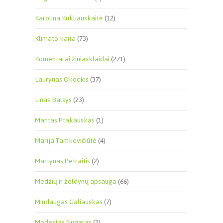
Karolina Kukliauskaitė
(12)
Klimato kaita
(73)
Komentarai žiniasklaidai
(271)
Laurynas Okockis
(37)
Linas Balsys
(23)
Mantas Ptakauskas
(1)
Marija Tamkevičiūtė
(4)
Martynas Petraitis
(2)
Medžių ir želdynų apsauga
(66)
Mindaugas Galiauskas
(7)
Modestas Nugaras
(2)