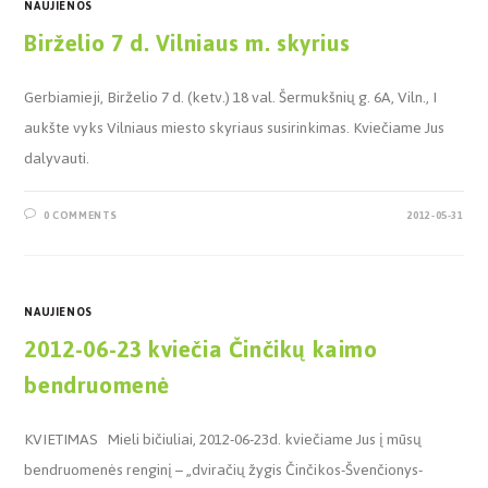
NAUJIENOS
Birželio 7 d. Vilniaus m. skyrius
Gerbiamieji, Birželio 7 d. (ketv.) 18 val. Šermukšnių g. 6A, Viln., I
aukšte vyks Vilniaus miesto skyriaus susirinkimas. Kviečiame Jus
dalyvauti.
0 COMMENTS
2012-05-31
NAUJIENOS
2012-06-23 kviečia Činčikų kaimo
bendruomenė
KVIETIMAS Mieli bičiuliai, 2012-06-23d. kviečiame Jus į mūsų
bendruomenės renginį – „dviračių žygis Činčikos-Švenčionys-