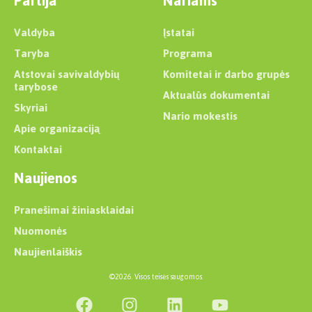
Partija
Nariams
Valdyba
Įstatai
Taryba
Programa
Atstovai savivaldybių
Komitetai ir darbo grupės
tarybose
Aktualūs dokumentai
Skyriai
Nario mokestis
Apie organizaciją
Kontaktai
Naujienos
Pranešimai žiniasklaidai
Nuomonės
Naujienlaiškis
©2026. Visos teisės saugomos.