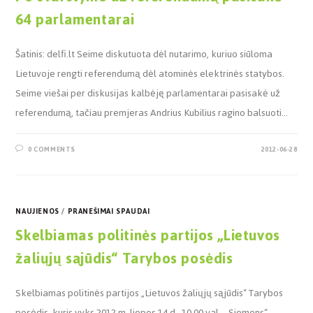
64 parlamentarai
Šatinis: delfi.lt Seime diskutuota dėl nutarimo, kuriuo siūloma
Lietuvoje rengti referendumą dėl atominės elektrinės statybos.
Seime viešai per diskusijas kalbėję parlamentarai pasisakė už
referendumą, tačiau premjeras Andrius Kubilius ragino balsuoti…
0 COMMENTS
2012-06-28
NAUJIENOS
/
PRANEŠIMAI SPAUDAI
Skelbiamas politinės partijos „Lietuvos
žaliųjų sąjūdis“ Tarybos posėdis
Skelbiamas politinės partijos „Lietuvos žaliųjų sąjūdis“ Tarybos
posėdis, kuris vyks 2012 m. liepos 14 d., 10.00 val., „Siemens“