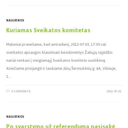
NAUJIENOS
Kuriamas Sveikatos komitetas
Maloniai pranešame, kad antradienį, 2012-07-03, 17:30 val.
sveikatos apsaugos klausimais besidomintys Žaliųjų sąjūdžio
nariai renkasi į steigiamąjį Sveikatos komiteto susitikimą.
Kviečiame prisijungti ir laukiame Jūsų Šermukšnių g. 6A, Vilniuje,
1…
0 COMMENTS
2012-07-02
NAUJIENOS
Po svarstymo už referendumą pasisakė