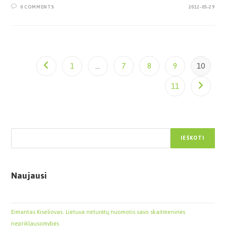
0 COMMENTS
2012-05-29
1
…
7
8
9
10
11
Paieška
IEŠKOTI
Naujausi
Eimantas Kiseliovas. Lietuva neturėtų nuomotis savo skaitmeninės
nepriklausomybės