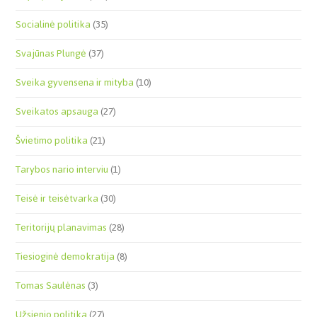
Socialinė politika
(35)
Svajūnas Plungė
(37)
Sveika gyvensena ir mityba
(10)
Sveikatos apsauga
(27)
Švietimo politika
(21)
Tarybos nario interviu
(1)
Teisė ir teisėtvarka
(30)
Teritorijų planavimas
(28)
Tiesioginė demokratija
(8)
Tomas Saulėnas
(3)
Užsienio politika
(27)