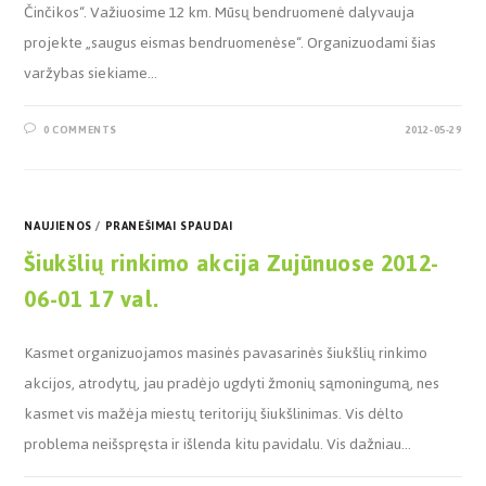
Činčikos“. Važiuosime 12 km. Mūsų bendruomenė dalyvauja
projekte „saugus eismas bendruomenėse“. Organizuodami šias
varžybas siekiame…
0 COMMENTS
2012-05-29
NAUJIENOS
/
PRANEŠIMAI SPAUDAI
Šiukšlių rinkimo akcija Zujūnuose 2012-
06-01 17 val.
Kasmet organizuojamos masinės pavasarinės šiukšlių rinkimo
akcijos, atrodytų, jau pradėjo ugdyti žmonių sąmoningumą, nes
kasmet vis mažėja miestų teritorijų šiukšlinimas. Vis dėlto
problema neišspręsta ir išlenda kitu pavidalu. Vis dažniau…