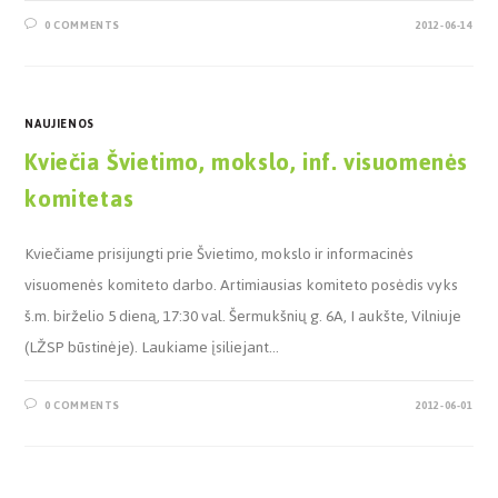
0 COMMENTS
2012-06-14
NAUJIENOS
Kviečia Švietimo, mokslo, inf. visuomenės
komitetas
Kviečiame prisijungti prie Švietimo, mokslo ir informacinės
visuomenės komiteto darbo. Artimiausias komiteto posėdis vyks
š.m. birželio 5 dieną, 17:30 val. Šermukšnių g. 6A, I aukšte, Vilniuje
(LŽSP būstinėje). Laukiame įsiliejant…
0 COMMENTS
2012-06-01