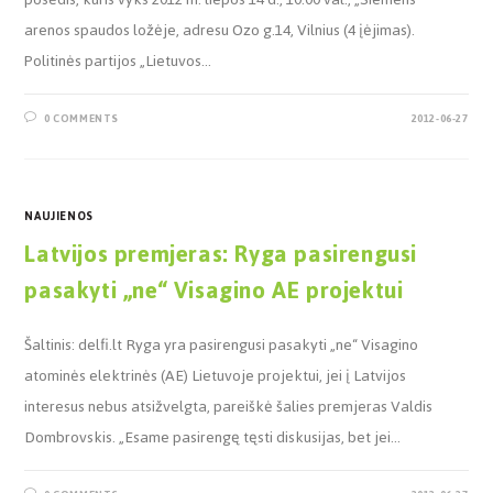
arenos spaudos ložėje, adresu Ozo g.14, Vilnius (4 įėjimas).
Politinės partijos „Lietuvos…
0 COMMENTS
2012-06-27
NAUJIENOS
Latvijos premjeras: Ryga pasirengusi
pasakyti „ne“ Visagino AE projektui
Šaltinis: delfi.lt Ryga yra pasirengusi pasakyti „ne“ Visagino
atominės elektrinės (AE) Lietuvoje projektui, jei į Latvijos
interesus nebus atsižvelgta, pareiškė šalies premjeras Valdis
Dombrovskis. „Esame pasirengę tęsti diskusijas, bet jei…