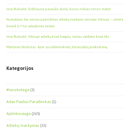
Ieva Budraitė. Didžiausia pasaulio skola, kurios niekas nenori matyti
Nustatytas dar vienas pažeidimas atliekų tvarkymo įmonėje Vilniuje – užimta
beveik 0,7 ha valstybinės žemės
Ieva Budraitė. Vilniuje atliekų krizė baigsis, tačiau valdymo krizė liks.
Martynas Norbutas. Apie socialdemokratų Vyriausybių prakeiksmą
Kategorijos
#tavokolega
(3)
Adas Paulius Paražinskas
(1)
Aplinkosauga
(265)
Atliekų tvarkymas
(32)