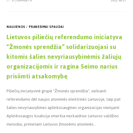
0 COMMENTS
2012-06-27
NAUJIENOS
/
PRANEŠIMAI SPAUDAI
Lietuvos piliečių referendumo iniciatyva
“Žmonės sprendžia” solidarizuojasi su
kitomis šalies nevyriausybinėmis žaliųjų
organizacijomis ir ragina Seimo narius
prisiimti atsakomybę
Piliečių iniciatyvinė grupė "Žmonės sprendžia", siekianti
referendumo dėl naujos atominės elektrinės Lietuvoje, taip pat
šalies nevyriausybines aplinkosaugines organizacijas vienijanti
Aplinkosaugos koalicija smerkia neskaidrius Lietuvos valdžios
metodus, primetant Lietuvos žmonėms atominės…