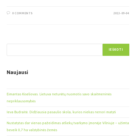
0 COMMENTS
2013-09-04
Paieška
IEŠKOTI
Naujausi
Eimantas Kiseliovas. Lietuva neturėtų nuomotis savo skaitmeninės
nepriklausomybės
Ieva Budraitė. Didžiausia pasaulio skola, kurios niekas nenori matyti
Nustatytas dar vienas pažeidimas atliekų tvarkymo įmonėje Vilniuje – užimta
beveik 0,7 ha valstybinės žemės