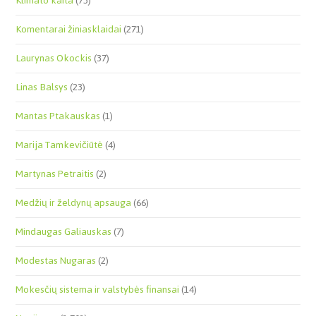
Klimato kaita
(73)
Komentarai žiniasklaidai
(271)
Laurynas Okockis
(37)
Linas Balsys
(23)
Mantas Ptakauskas
(1)
Marija Tamkevičiūtė
(4)
Martynas Petraitis
(2)
Medžių ir želdynų apsauga
(66)
Mindaugas Galiauskas
(7)
Modestas Nugaras
(2)
Mokesčių sistema ir valstybės finansai
(14)