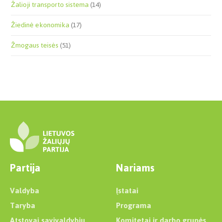
Žalioji transporto sistema
(14)
Žiedinė ekonomika
(17)
Žmogaus teisės
(51)
Partija
Nariams
Valdyba
Įstatai
Taryba
Programa
Atstovai savivaldybių
Komitetai ir darbo grupės