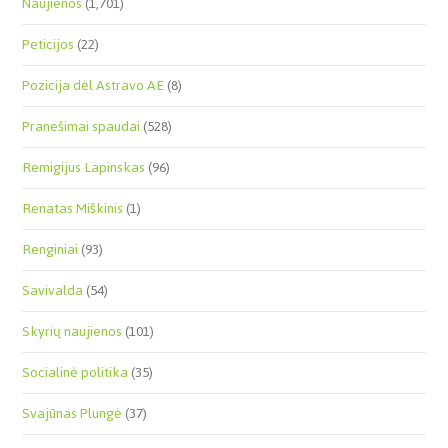
Naujienos
(1,701)
Peticijos
(22)
Pozicija dėl Astravo AE
(8)
Pranešimai spaudai
(528)
Remigijus Lapinskas
(96)
Renatas Miškinis
(1)
Renginiai
(93)
Savivalda
(54)
Skyrių naujienos
(101)
Socialinė politika
(35)
Svajūnas Plungė
(37)