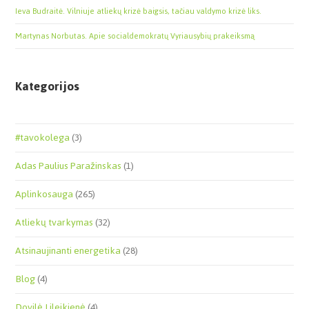
Ieva Budraitė. Vilniuje atliekų krizė baigsis, tačiau valdymo krizė liks.
Martynas Norbutas. Apie socialdemokratų Vyriausybių prakeiksmą
Kategorijos
#tavokolega
(3)
Adas Paulius Paražinskas
(1)
Aplinkosauga
(265)
Atliekų tvarkymas
(32)
Atsinaujinanti energetika
(28)
Blog
(4)
Dovilė Lileikienė
(4)