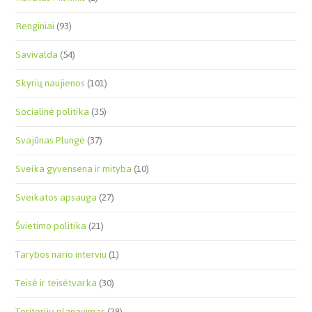
Renginiai
(93)
Savivalda
(54)
Skyrių naujienos
(101)
Socialinė politika
(35)
Svajūnas Plungė
(37)
Sveika gyvensena ir mityba
(10)
Sveikatos apsauga
(27)
Švietimo politika
(21)
Tarybos nario interviu
(1)
Teisė ir teisėtvarka
(30)
Teritorijų planavimas
(28)