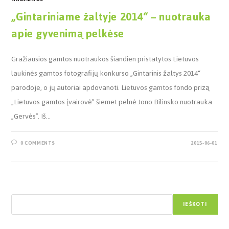
„Gintariniame žaltyje 2014“ – nuotrauka
apie gyvenimą pelkėse
Gražiausios gamtos nuotraukos šiandien pristatytos Lietuvos
laukinės gamtos fotografijų konkurso „Gintarinis žaltys 2014“
parodoje, o jų autoriai apdovanoti. Lietuvos gamtos fondo prizą
„Lietuvos gamtos įvairovė” šiemet pelnė Jono Bilinsko nuotrauka
„Gervės”. Iš…
0 COMMENTS
2015-06-01
Paieška
IEŠKOTI