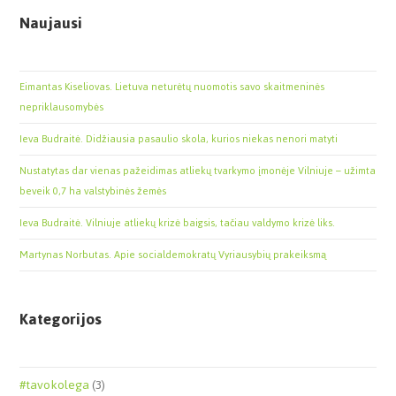
Naujausi
Eimantas Kiseliovas. Lietuva neturėtų nuomotis savo skaitmeninės
nepriklausomybės
Ieva Budraitė. Didžiausia pasaulio skola, kurios niekas nenori matyti
Nustatytas dar vienas pažeidimas atliekų tvarkymo įmonėje Vilniuje – užimta
beveik 0,7 ha valstybinės žemės
Ieva Budraitė. Vilniuje atliekų krizė baigsis, tačiau valdymo krizė liks.
Martynas Norbutas. Apie socialdemokratų Vyriausybių prakeiksmą
Kategorijos
#tavokolega
(3)