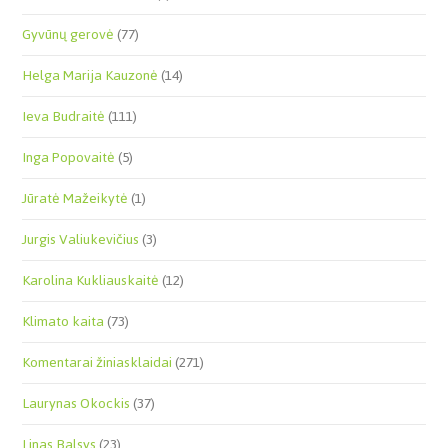
Gyvūnų gerovė
(77)
Helga Marija Kauzonė
(14)
Ieva Budraitė
(111)
Inga Popovaitė
(5)
Jūratė Mažeikytė
(1)
Jurgis Valiukevičius
(3)
Karolina Kukliauskaitė
(12)
Klimato kaita
(73)
Komentarai žiniasklaidai
(271)
Laurynas Okockis
(37)
Linas Balsys
(23)