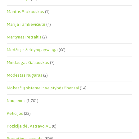
Mantas Ptakauskas
(1)
Marija Tamkevičiūtė
(4)
Martynas Petraitis
(2)
Medžių ir želdynų apsauga
(66)
Mindaugas Galiauskas
(7)
Modestas Nugaras
(2)
Mokesčių sistema ir valstybės finansai
(14)
Naujienos
(1,701)
Peticijos
(22)
Pozicija dėl Astravo AE
(8)
Pranešimai spaudai
(528)