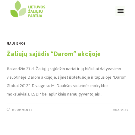
NAUJIENOS
Žaliųjų sąjūdis “Darom” akcijoje
Balandžio 21 d. Žaliųjų sąjūdžio nariai ir jų bičiuliai dalyvavimo
visuotinėje Darom akcijoje, šįmet išplėtusioje ir tapusioje "Darom
Global 2012". Drauge su M. Daukšos vidurinės mokyklos
moksleiviais, LSDP bei aplinkinių namų gyventojais…
0 COMMENTS
2012-04-20