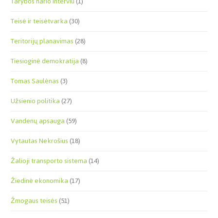
Tarybos nario interviu
(1)
Teisė ir teisėtvarka
(30)
Teritorijų planavimas
(28)
Tiesioginė demokratija
(8)
Tomas Saulėnas
(3)
Užsienio politika
(27)
Vandenų apsauga
(59)
Vytautas Nekrošius
(18)
Žalioji transporto sistema
(14)
Žiedinė ekonomika
(17)
Žmogaus teisės
(51)