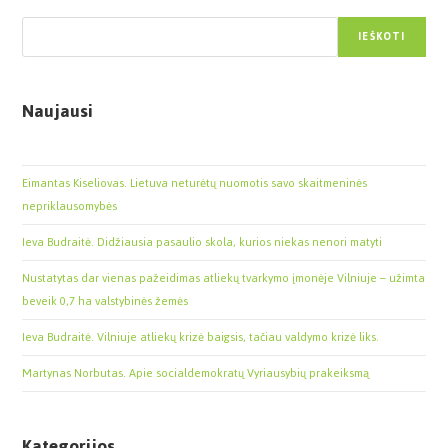
Paieška
IEŠKOTI
Naujausi
Eimantas Kiseliovas. Lietuva neturėtų nuomotis savo skaitmeninės
nepriklausomybės
Ieva Budraitė. Didžiausia pasaulio skola, kurios niekas nenori matyti
Nustatytas dar vienas pažeidimas atliekų tvarkymo įmonėje Vilniuje – užimta
beveik 0,7 ha valstybinės žemės
Ieva Budraitė. Vilniuje atliekų krizė baigsis, tačiau valdymo krizė liks.
Martynas Norbutas. Apie socialdemokratų Vyriausybių prakeiksmą
Kategorijos