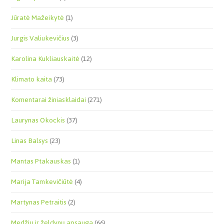
Jūratė Mažeikytė
(1)
Jurgis Valiukevičius
(3)
Karolina Kukliauskaitė
(12)
Klimato kaita
(73)
Komentarai žiniasklaidai
(271)
Laurynas Okockis
(37)
Linas Balsys
(23)
Mantas Ptakauskas
(1)
Marija Tamkevičiūtė
(4)
Martynas Petraitis
(2)
Medžių ir želdynų apsauga
(66)