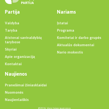
Partija
Nariams
Valdyba
Įstatai
Taryba
Programa
Atstovai savivaldybių
Komitetai ir darbo grupės
tarybose
Aktualūs dokumentai
Skyriai
Nario mokestis
Apie organizaciją
Kontaktai
Naujienos
Pranešimai žiniasklaidai
Nuomonės
Naujienlaiškis
©2026. Visos teisės saugomos.