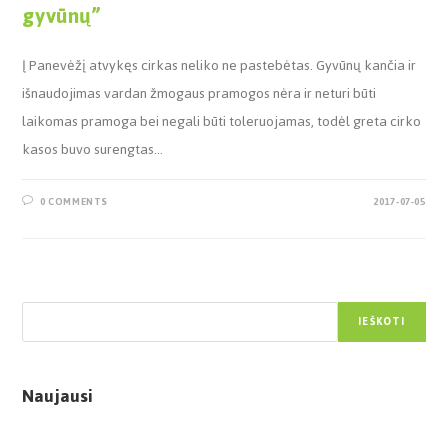
gyvūnų”
Į Panevėžį atvykęs cirkas neliko ne pastebėtas. Gyvūnų kančia ir
išnaudojimas vardan žmogaus pramogos nėra ir neturi būti
laikomas pramoga bei negali būti toleruojamas, todėl greta cirko
kasos buvo surengtas…
0 COMMENTS
2017-07-05
Paieška
IEŠKOTI
Naujausi