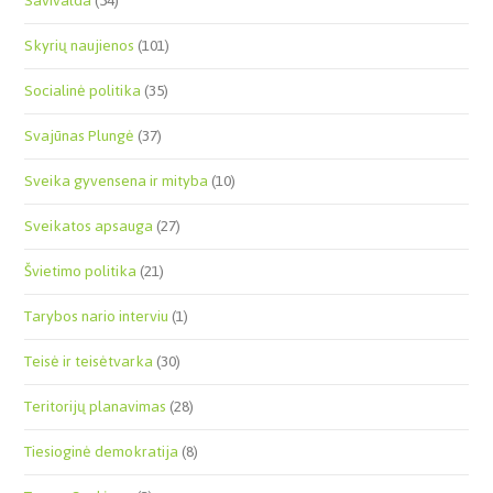
Savivalda
(54)
Skyrių naujienos
(101)
Socialinė politika
(35)
Svajūnas Plungė
(37)
Sveika gyvensena ir mityba
(10)
Sveikatos apsauga
(27)
Švietimo politika
(21)
Tarybos nario interviu
(1)
Teisė ir teisėtvarka
(30)
Teritorijų planavimas
(28)
Tiesioginė demokratija
(8)