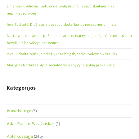
Eimantas Kiseliovas. Lietuva neturėtų nuomotis savo skaitmeninės
nepriklausomybės
Ieva Budraitė. Didžiausia pasaulio skola, kurios niekas nenori matyti
Nustatytas dar vienas pažeidimas atliekų tvarkymo įmonėje Vilniuje – užimta
beveik 0,7 ha valstybinės žemės
Ieva Budraitė. Vilniuje atliekų krizė baigsis, tačiau valdymo krizė liks.
Martynas Norbutas. Apie socialdemokratų Vyriausybių prakeiksmą
Kategorijos
#tavokolega
(3)
Adas Paulius Paražinskas
(1)
Aplinkosauga
(265)