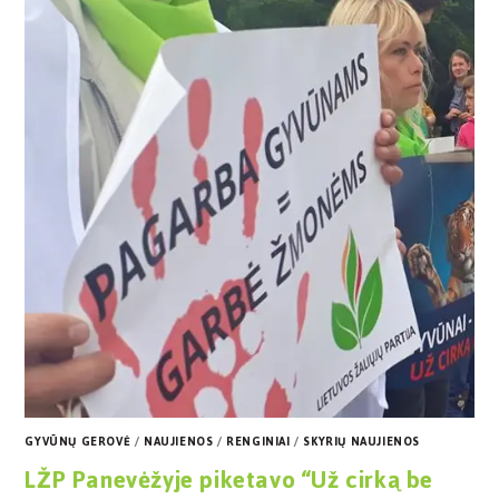
GYVŪNŲ GEROVĖ
/
NAUJIENOS
/
RENGINIAI
/
SKYRIŲ NAUJIENOS
LŽP Panevėžyje piketavo “Už cirką be