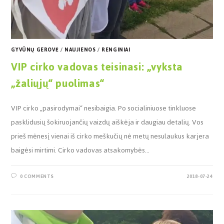
GYVŪNŲ GEROVĖ
/
NAUJIENOS
/
RENGINIAI
VIP cirko vadovas teisinasi: „vyksta
„žaliųjų“ puolimas“
VIP cirko „pasirodymai“ nesibaigia. Po socialiniuose tinkluose
pasklidusių šokiruojančių vaizdų aiškėja ir daugiau detalių. Vos
prieš mėnesį vienai iš cirko meškučių nė metų nesulaukus karjera
baigėsi mirtimi. Cirko vadovas atsakomybės…
0 COMMENTS
2018-07-24