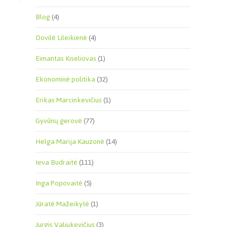
Blog
(4)
Dovilė Lileikienė
(4)
Eimantas Kiseliovas
(1)
Ekonominė politika
(32)
Erikas Marcinkevičius
(1)
Gyvūnų gerovė
(77)
Helga Marija Kauzonė
(14)
Ieva Budraitė
(111)
Inga Popovaitė
(5)
Jūratė Mažeikytė
(1)
Jurgis Valiukevičius
(3)