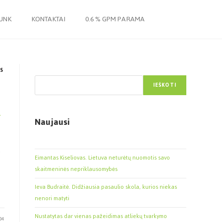
JUNK
KONTAKTAI
0.6 % GPM PARAMA
Paieška
S
IEŠKOTI
ų
Naujausi
i
Eimantas Kiseliovas. Lietuva neturėtų nuomotis savo
skaitmeninės nepriklausomybės
Ieva Budraitė. Didžiausia pasaulio skola, kurios niekas
nenori matyti
Nustatytas dar vienas pažeidimas atliekų tvarkymo
04