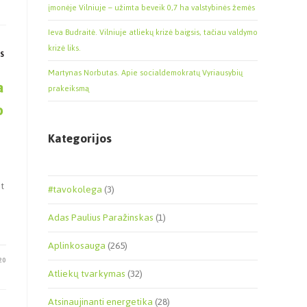
įmonėje Vilniuje – užimta beveik 0,7 ha valstybinės žemės
Ieva Budraitė. Vilniuje atliekų krizė baigsis, tačiau valdymo
krizė liks.
S
Martynas Norbutas. Apie socialdemokratų Vyriausybių
a
prakeiksmą
o
Kategorijos
t
#tavokolega
(3)
Adas Paulius Paražinskas
(1)
Aplinkosauga
(265)
20
Atliekų tvarkymas
(32)
Atsinaujinanti energetika
(28)