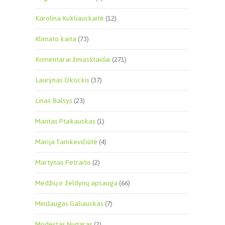
Karolina Kukliauskaitė
(12)
Klimato kaita
(73)
Komentarai žiniasklaidai
(271)
Laurynas Okockis
(37)
Linas Balsys
(23)
Mantas Ptakauskas
(1)
Marija Tamkevičiūtė
(4)
Martynas Petraitis
(2)
Medžių ir želdynų apsauga
(66)
Mindaugas Galiauskas
(7)
Modestas Nugaras
(2)