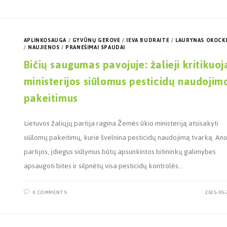
APLINKOSAUGA
/
GYVŪNŲ GEROVĖ
/
IEVA BUDRAITĖ
/
LAURYNAS OKOCKI
/
NAUJIENOS
/
PRANEŠIMAI SPAUDAI
Bičių saugumas pavojuje: žalieji kritikuoj
ministerijos siūlomus pesticidų naudojim
pakeitimus
Lietuvos žaliųjų partija ragina Žemės ūkio ministeriją atsisakyti
siūlomų pakeitimų, kurie švelnina pesticidų naudojimą tvarką. Ano
partijos, įdiegus siūlymus būtų apsunkintos bitininkų galimybes
apsaugoti bites ir silpnėtų visa pesticidų kontrolės…
0 COMMENTS
2025-05-