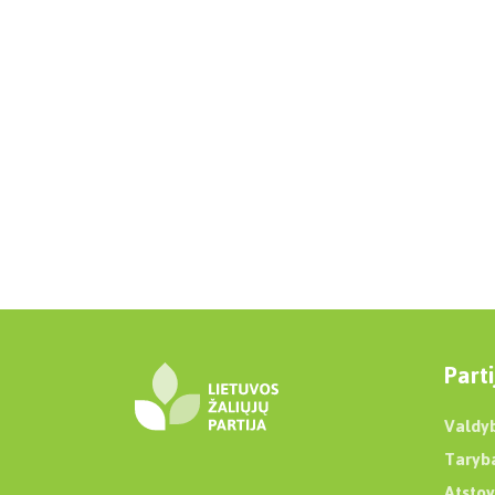
Parti
Valdy
Taryb
Atstov