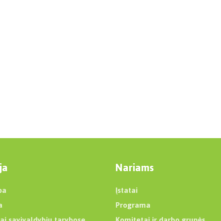
ja
Nariams
ba
Įstatai
a
Programa
ai savivaldybių tarybose
Komitetai ir darbo grupės