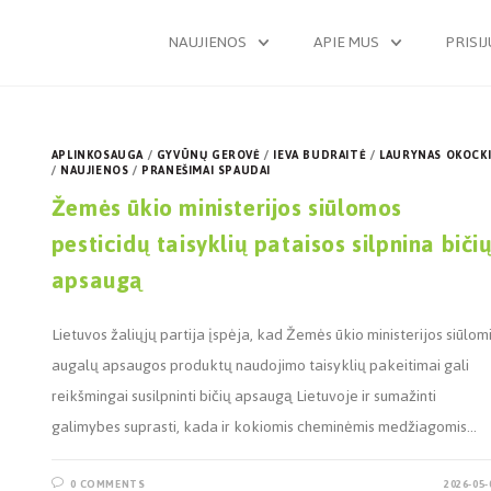
NAUJIENOS
APIE MUS
PRISI
APLINKOSAUGA
/
GYVŪNŲ GEROVĖ
/
IEVA BUDRAITĖ
/
LAURYNAS OKOCKI
/
NAUJIENOS
/
PRANEŠIMAI SPAUDAI
Žemės ūkio ministerijos siūlomos
pesticidų taisyklių pataisos silpnina biči
apsaugą
Lietuvos žaliųjų partija įspėja, kad Žemės ūkio ministerijos siūlom
augalų apsaugos produktų naudojimo taisyklių pakeitimai gali
reikšmingai susilpninti bičių apsaugą Lietuvoje ir sumažinti
galimybes suprasti, kada ir kokiomis cheminėmis medžiagomis…
0 COMMENTS
2026-05-