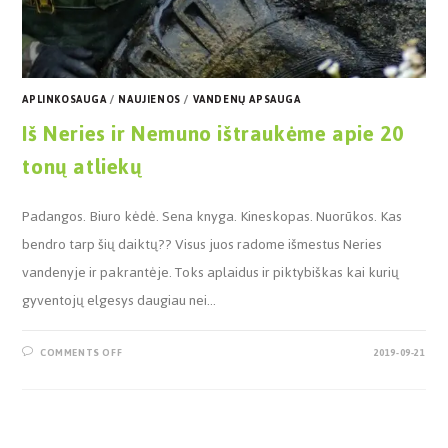
APLINKOSAUGA
/
NAUJIENOS
/
VANDENŲ APSAUGA
Iš Neries ir Nemuno ištraukėme apie 20
tonų atliekų
Padangos. Biuro kėdė. Sena knyga. Kineskopas. Nuorūkos. Kas
bendro tarp šių daiktų?? Visus juos radome išmestus Neries
vandenyje ir pakrantėje. Toks aplaidus ir piktybiškas kai kurių
gyventojų elgesys daugiau nei…
COMMENTS OFF
2019-09-21
Paieška