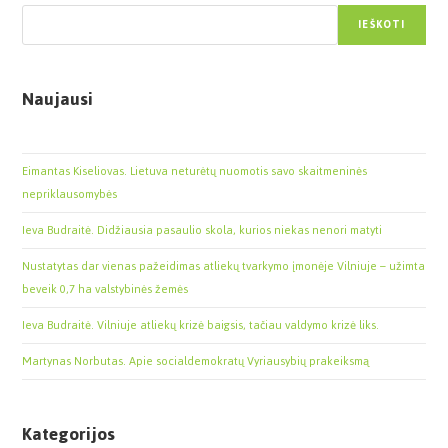
IEŠKOTI
Naujausi
Eimantas Kiseliovas. Lietuva neturėtų nuomotis savo skaitmeninės
nepriklausomybės
Ieva Budraitė. Didžiausia pasaulio skola, kurios niekas nenori matyti
Nustatytas dar vienas pažeidimas atliekų tvarkymo įmonėje Vilniuje – užimta
beveik 0,7 ha valstybinės žemės
Ieva Budraitė. Vilniuje atliekų krizė baigsis, tačiau valdymo krizė liks.
Martynas Norbutas. Apie socialdemokratų Vyriausybių prakeiksmą
Kategorijos