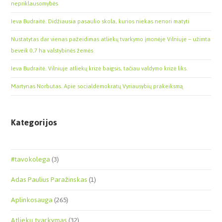
nepriklausomybės
Ieva Budraitė. Didžiausia pasaulio skola, kurios niekas nenori matyti
Nustatytas dar vienas pažeidimas atliekų tvarkymo įmonėje Vilniuje – užimta
beveik 0,7 ha valstybinės žemės
Ieva Budraitė. Vilniuje atliekų krizė baigsis, tačiau valdymo krizė liks.
Martynas Norbutas. Apie socialdemokratų Vyriausybių prakeiksmą
Kategorijos
#tavokolega
(3)
Adas Paulius Paražinskas
(1)
Aplinkosauga
(265)
Atliekų tvarkymas
(32)