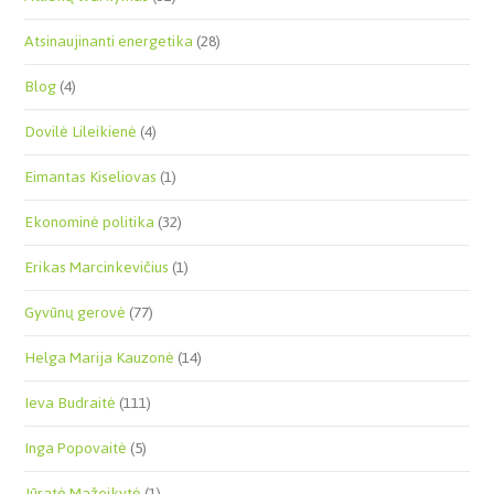
Atsinaujinanti energetika
(28)
Blog
(4)
Dovilė Lileikienė
(4)
Eimantas Kiseliovas
(1)
Ekonominė politika
(32)
Erikas Marcinkevičius
(1)
Gyvūnų gerovė
(77)
Helga Marija Kauzonė
(14)
Ieva Budraitė
(111)
Inga Popovaitė
(5)
Jūratė Mažeikytė
(1)