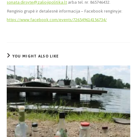
sonata.dirsyte@zaliojipolitika.lt
arba tel. nr. 865746432.
Renginio grupė ir detalesnė informacija – Facebook renginyje:
https://www.facebook.com/events/726549614156734/
YOU MIGHT ALSO LIKE