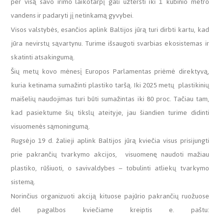
per visą savo irimo laikotarpį gali užteršti iki 1 kubinio metro
vandens ir padaryti jį netinkamą gyvybei.
Visos valstybės, esančios aplink Baltijos jūrą turi dirbti kartu, kad
jūra nevirstų sąvartynu. Turime išsaugoti svarbias ekosistemas ir
skatinti atsakingumą.
Šių metų kovo mėnesį Europos Parlamentas priėmė direktyvą,
kuria ketinama sumažinti plastiko taršą. Iki 2025 metų plastikinių
maišelių naudojimas turi būti sumažintas iki 80 proc. Tačiau tam,
kad pasiektume šių tikslų ateityje, jau šiandien turime didinti
visuomenės sąmoningumą.
Rugsėjo 19 d. žalieji aplink Baltijos jūrą kviečia visus prisijungti
prie pakrančių tvarkymo akcijos, visuomenę naudoti mažiau
plastiko, rūšiuoti, o savivaldybes – tobulinti atliekų tvarkymo
sistemą.
Norinčius organizuoti akciją kituose pajūrio pakrančių ruožuose
dėl pagalbos kviečiame kreiptis e. paštu: