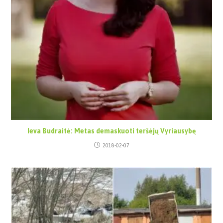
Ieva Budraitė: Metas demaskuoti teršėjų Vyriausybę
2018-02-07