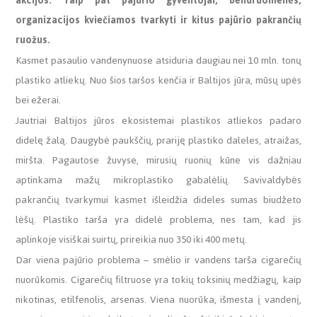
akcijos. Taip pat pajūrio gyventojai, bendruomenės,
organizacijos kviečiamos tvarkyti ir kitus pajūrio pakrančių
ruožus.
Kasmet pasaulio vandenynuose atsiduria daugiau nei 10 mln. tonų
plastiko atliekų. Nuo šios taršos kenčia ir Baltijos jūra, mūsų upės
bei ežerai.
Jautriai Baltijos jūros ekosistemai plastikos atliekos padaro
didelę žalą. Daugybė paukščių, prariję plastiko daleles, atraižas,
miršta. Pagautose žuvyse, mirusių ruonių kūne vis dažniau
aptinkama mažų mikroplastiko gabalėlių. Savivaldybės
pakrančių tvarkymui kasmet išleidžia dideles sumas biudžeto
lėšų. Plastiko tarša yra didelė problema, nes tam, kad jis
aplinkoje visiškai suirtų, prireikia nuo 350 iki 400 metų.
Dar viena pajūrio problema – smėlio ir vandens tarša cigarečių
nuorūkomis. Cigarečių filtruose yra tokių toksinių medžiagų, kaip
nikotinas, etilfenolis, arsenas. Viena nuorūka, išmesta į vandenį,