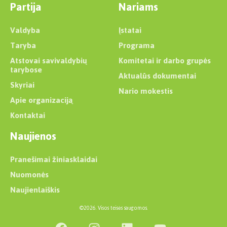
Partija
Nariams
Valdyba
Įstatai
Taryba
Programa
Atstovai savivaldybių
Komitetai ir darbo grupės
tarybose
Aktualūs dokumentai
Skyriai
Nario mokestis
Apie organizaciją
Kontaktai
Naujienos
Pranešimai žiniasklaidai
Nuomonės
Naujienlaiškis
©2026. Visos teisės saugomos.