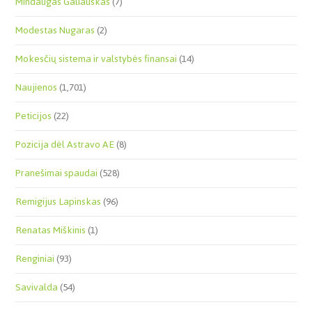
Mindaugas Galiauskas
(7)
Modestas Nugaras
(2)
Mokesčių sistema ir valstybės finansai
(14)
Naujienos
(1,701)
Peticijos
(22)
Pozicija dėl Astravo AE
(8)
Pranešimai spaudai
(528)
Remigijus Lapinskas
(96)
Renatas Miškinis
(1)
Renginiai
(93)
Savivalda
(54)