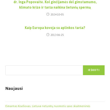
dr. Inga Popovaitė. Kol ginčijamės dėl gimstamumo,
klimato krizė ir tarša naikina lietuvių spermą
2024-10-05
Kaip Europa kovoja su aplinkos tarša?
2013-06-25
Paieška
IEŠKOTI
Naujausi
Eimantas Kiseliovas. Lietuva neturėtų nuomotis savo skaitmeninės