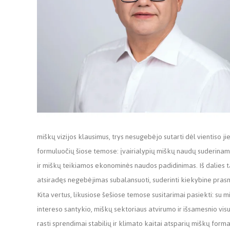
miškų vizijos klausimus, trys nesugebėjo sutarti dėl vientiso
formuluočių šiose temose: įvairialypių miškų naudų suderinam
ir miškų teikiamos ekonominės naudos padidinimas. Iš dalies 
atsiradęs negebėjimas subalansuoti, suderinti kiekybine prasme 
Kita vertus, likusiose šešiose temose susitarimai pasiekti: su 
intereso santykio, miškų sektoriaus atvirumo ir išsamesnio vi
rasti sprendimai stabilių ir klimato kaitai atsparių miškų for