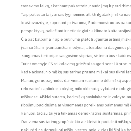
tarnavimo laiką, skatinant pakartotinį naudojimą ir perdirbimą
Taip pat sutarta įvairiais lygmenimis atlikti ilgalaikį miško 
kraštovaizdyje, stiprinant jo tvarumą. Pademonstruotas pakan
perspektyvą, paliečiant ir netiesiogiai su klimato kaita susijus
Čia pat kalbama ir apie būtinumą plėtoti „gamtai artimą mišk
įvairiarūšiai ir įvairiaamžiai medynai, atsisakoma daugumos ply
saugomas teritorijas saugosime stipriau, sistema bus skaidres
Turint omenyje ES reikalavimą griežtai saugoti bent 10 proc. miš
kad Nacionalinio miškų susitarimo prasme miškai bus tikrai la
Manau, gerus pagrindus dar vienam susitarimo dėl miškų aspek
rekreacinės aplinkos kokybę, mikroklimatą, vykdant ekologinę i
miškuose. Aiškiai sutarta, kad miškų savininkams ir valdytoja
ribojimų padidėjimą ar visuomenės poreikiams paimamus mišku
kainuos, tačiau tai yra tinkamas demokratinis susitarimas, pri
Dar viena susitarimų grupė siekia atskleisti ir padidinti miškų
pažiūrėti ir suformuluoti miškų vertes, apie kurias iki šiol 