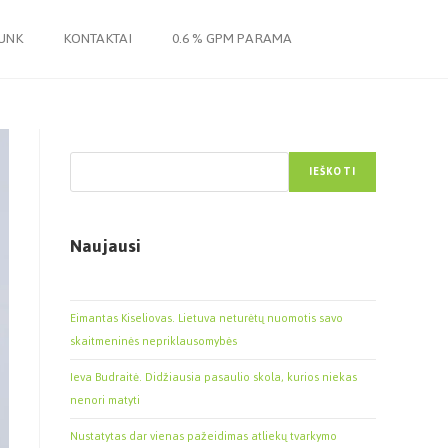
JUNK
KONTAKTAI
0.6 % GPM PARAMA
Paieška
IEŠKOTI
Naujausi
Eimantas Kiseliovas. Lietuva neturėtų nuomotis savo
skaitmeninės nepriklausomybės
Ieva Budraitė. Didžiausia pasaulio skola, kurios niekas
nenori matyti
Nustatytas dar vienas pažeidimas atliekų tvarkymo