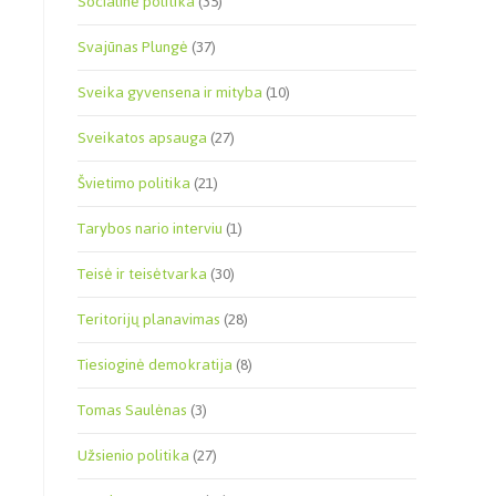
Socialinė politika
(35)
Svajūnas Plungė
(37)
Sveika gyvensena ir mityba
(10)
Sveikatos apsauga
(27)
Švietimo politika
(21)
Tarybos nario interviu
(1)
Teisė ir teisėtvarka
(30)
Teritorijų planavimas
(28)
Tiesioginė demokratija
(8)
Tomas Saulėnas
(3)
Užsienio politika
(27)