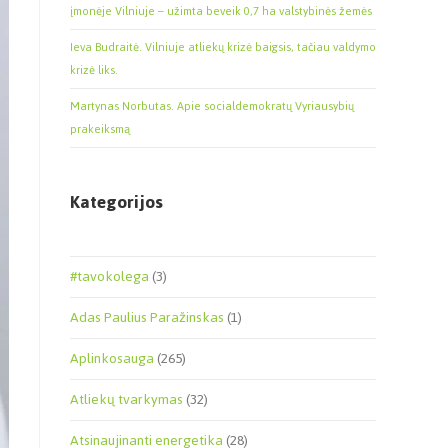
įmonėje Vilniuje – užimta beveik 0,7 ha valstybinės žemės
Ieva Budraitė. Vilniuje atliekų krizė baigsis, tačiau valdymo
krizė liks.
Martynas Norbutas. Apie socialdemokratų Vyriausybių
prakeiksmą
Kategorijos
#tavokolega
(3)
Adas Paulius Paražinskas
(1)
Aplinkosauga
(265)
Atliekų tvarkymas
(32)
Atsinaujinanti energetika
(28)