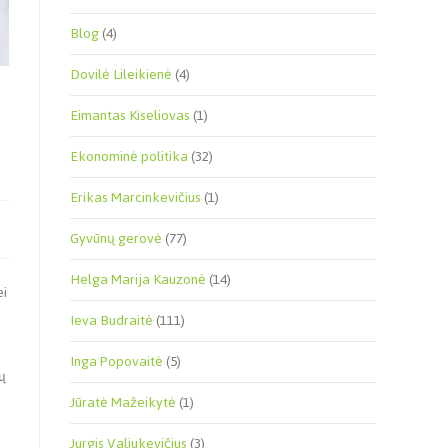
Blog
(4)
Dovilė Lileikienė
(4)
ė
Eimantas Kiseliovas
(1)
Ekonominė politika
(32)
Erikas Marcinkevičius
(1)
Gyvūnų gerovė
(77)
Helga Marija Kauzonė
(14)
ei
Ieva Budraitė
(111)
Inga Popovaitė
(5)
ių
Jūratė Mažeikytė
(1)
Jurgis Valiukevičius
(3)