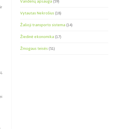
Vandenų apsauga
(59)
ir
Vytautas Nekrošius
(18)
Žalioji transporto sistema
(14)
Žiedinė ekonomika
(17)
Žmogaus teisės
(51)
ų,
ei