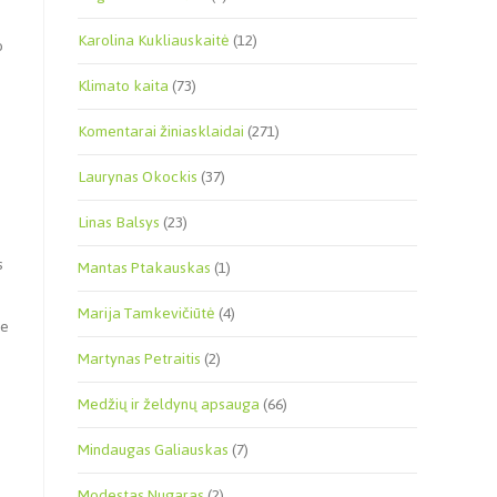
Karolina Kukliauskaitė
(12)
o
Klimato kaita
(73)
Komentarai žiniasklaidai
(271)
Laurynas Okockis
(37)
Linas Balsys
(23)
s
Mantas Ptakauskas
(1)
Marija Tamkevičiūtė
(4)
se
Martynas Petraitis
(2)
Medžių ir želdynų apsauga
(66)
Mindaugas Galiauskas
(7)
Modestas Nugaras
(2)