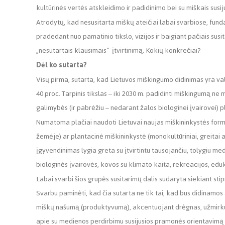
kultūrinės vertės atskleidimo ir padidinimo bei su miškais sus
Atrodytų, kad nesusitarta miškų ateičiai labai svarbiose, fund
pradedant nuo pamatinio tikslo, vizijos ir baigiant pačiais susit
„nesutartais klausimais“ įtvirtinimą. Kokių konkrečiai?
Dėl ko sutarta?
Visų pirma, sutarta, kad Lietuvos miškingumo didinimas yra val
40 proc. Tarpinis tikslas – iki 2030 m. padidinti miškingumą ne 
galimybės (ir pabrėžiu – nedarant žalos biologinei įvairovei) p
Numatoma plačiai naudoti Lietuvai naujas miškininkystės form
žemėje) ar plantacinė miškininkystė (monokultūriniai, greitai a
įgyvendinimas lygia greta su įtvirtintu tausojančiu, tolygiu me
biologinės įvairovės, kovos su klimato kaita, rekreacijos, eduk
Labai svarbi šios grupės susitarimų dalis sudaryta siekiant stip
Svarbu paminėti, kad čia sutarta ne tik tai, kad bus didinamo
miškų našumą (produktyvumą), akcentuojant drėgnas, užmirkusi
apie su medienos perdirbimu susijusios pramonės orientavimą