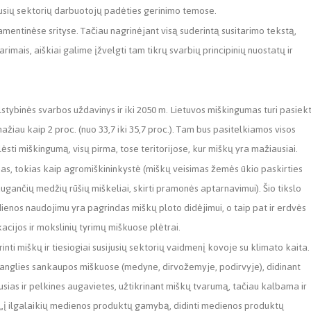
ijusių sektorių darbuotojų padėties gerinimo temose.
amentinėse srityse. Tačiau nagrinėjant visą suderintą susitarimo tekstą,
arimais, aiškiai galime įžvelgti tam tikrų svarbių principinių nuostatų ir
stybinės svarbos uždavinys ir iki 2050 m. Lietuvos miškingumas turi pasiekt
mažiau kaip 2 proc. (nuo 33,7 iki 35,7 proc.). Tam bus pasitelkiamos visos
lėsti miškingumą, visų pirma, tose teritorijose, kur miškų yra mažiausiai.
as, tokias kaip agromiškininkystė (miškų veisimas žemės ūkio paskirties
ugančių medžių rūšių miškeliai, skirti pramonės aptarnavimui). Šio tikslo
dienos naudojimu yra pagrindas miškų ploto didėjimui, o taip pat ir erdvės
acijos ir mokslinių tyrimų miškuose plėtrai.
rinti miškų ir tiesiogiai susijusių sektorių vaidmenį kovoje su klimato kaita.
s anglies sankaupos miškuose (medyne, dirvožemyje, podirvyje), didinant
as ir pelkines augavietes, užtikrinant miškų tvarumą, tačiau kalbama ir
 „į ilgalaikių medienos produktų gamybą, didinti medienos produktų