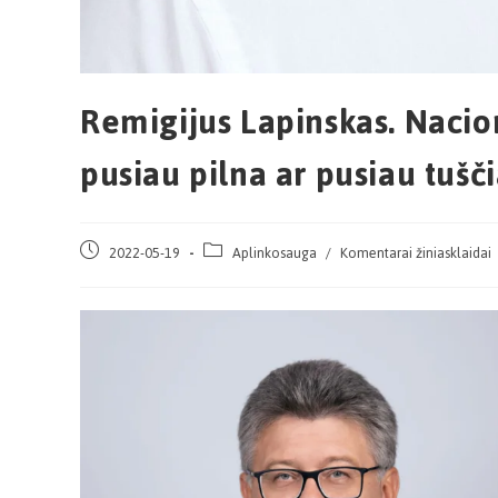
Remigijus Lapinskas. Nacion
pusiau pilna ar pusiau tušč
2022-05-19
Aplinkosauga
/
Komentarai žiniasklaidai