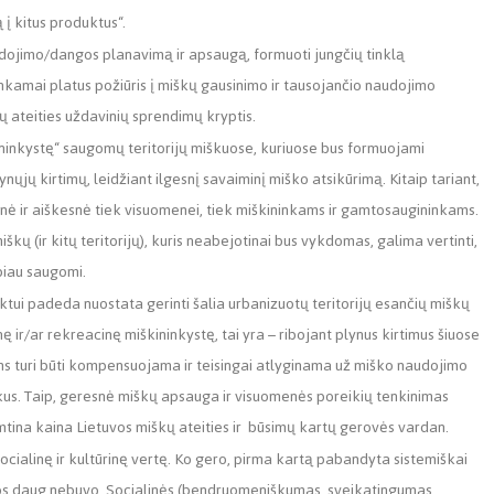
 į kitus produktus“.
naudojimo/dangos planavimą ir apsaugą, formuoti jungčių tinklą
kamai platus požiūris į miškų gausinimo ir tausojančio naudojimo
ių ateities uždavinių sprendimų kryptis.
ininkystę“ saugomų teritorijų miškuose, kuriuose bus formuojami
nųjų kirtimų, leidžiant ilgesnį savaiminį miško atsikūrimą. Kitaip tariant,
nė ir aiškesnė tiek visuomenei, tiek miškininkams ir gamtosaugininkams.
kų (ir kitų teritorijų), kuris neabejotinai bus vykdomas, galima vertinti,
biau saugomi.
tui padeda nuostata gerinti šalia urbanizuotų teritorijų esančių miškų
r/ar rekreacinę miškininkystę, tai yra – ribojant plynus kirtimus šiuose
ms turi būti kompensuojama ir teisingai atlyginama už miško naudojimo
s. Taip, geresnė miškų apsauga ir visuomenės poreikių tenkinimas
imtina kaina Lietuvos miškų ateities ir būsimų kartų gerovės vardan.
 socialinę ir kultūrinę vertę. Ko gero, pirma kartą pabandyta sistemiškai
kalbos daug nebuvo. Socialinės (bendruomeniškumas, sveikatingumas,