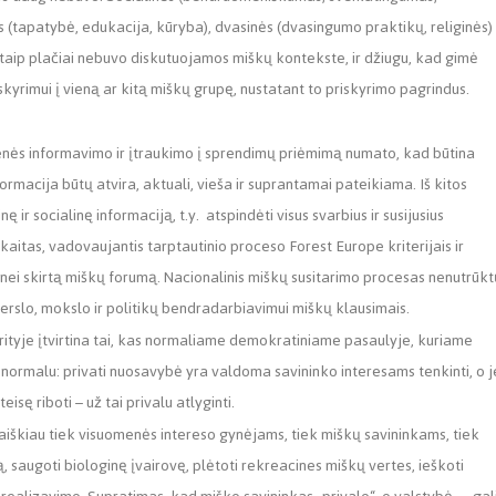
 (tapatybė, edukacija, kūryba), dvasinės (dvasingumo praktikų, religinės) 
taip plačiai nebuvo diskutuojamos miškų kontekste, ir džiugu, kad gimė
kyrimui į vieną ar kitą miškų grupę, nustatant to priskyrimo pagrindus.
enės informavimo ir įtraukimo į sprendimų priėmimą numato, kad būtina
formacija būtų atvira, aktuali, vieša ir suprantamai pateikiama. Iš kitos
ir socialinę informaciją, t.y. atspindėti visus svarbius ir susijusius
kaitas, vadovaujantis tarptautinio proceso Forest Europe kriterijais ir
menei skirtą miškų forumą. Nacionalinis miškų susitarimo procesas nenutrūkt
rslo, mokslo ir politikų bendradarbiavimui miškų klausimais.
srityje įtvirtina tai, kas normaliame demokratiniame pasaulyje, kuriame
normalu: privati nuosavybė yra valdoma savininko interesams tenkinti, o j
isę riboti – už tai privalu atlyginti.
 aiškiau tiek visuomenės intereso gynėjams, tiek miškų savininkams, tiek
 saugoti biologinę įvairovę, plėtoti rekreacines miškų vertes, ieškoti