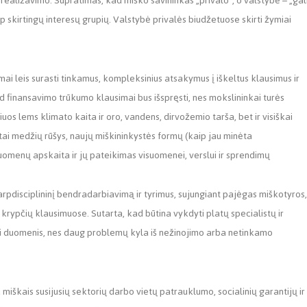
ų realizavimo. Supratimas, kad miško savininkas „privalo“, o valstybė – „gali
rp skirtingų interesų grupių. Valstybė privalės biudžetuose skirti žymiai
mai leis surasti tinkamus, kompleksinius atsakymus į iškeltus klausimus ir
 kad finansavimo trūkumo klausimai bus išspręsti, nes mokslininkai turės
iuos lems klimato kaita ir oro, vandens, dirvožemio tarša, bet ir visiškai
itai medžių rūšys, naujų miškininkystės formų (kaip jau minėta
uomenų apskaita ir jų pateikimas visuomenei, verslui ir sprendimų
 tarpdisciplininį bendradarbiavimą ir tyrimus, sujungiant pajėgas miškotyros,
ų krypčių klausimuose. Sutarta, kad būtina vykdyti platų specialistų ir
ti duomenis, nes daug problemų kyla iš nežinojimo arba netinkamo
 miškais susijusių sektorių darbo vietų patrauklumo, socialinių garantijų ir