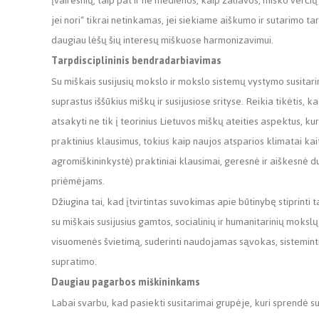
įvairesnių, taip pat ir ne medienos, kaip žaliavos, miško verči
jei nori“ tikrai netinkamas, jei siekiame aiškumo ir sutarimo ta
daugiau lėšų šių interesų miškuose harmonizavimui.
Tarpdisciplininis bendradarbiavimas
Su miškais susijusių mokslo ir mokslo sistemų vystymo susitari
suprastus iššūkius miškų ir susijusiose srityse. Reikia tikėtis,
atsakyti ne tik į teorinius Lietuvos miškų ateities aspektus, kur
praktinius klausimus, tokius kaip naujos atsparios klimatai ka
agromiškininkystė) praktiniai klausimai, geresnė ir aiškesnė d
priėmėjams.
Džiugina tai, kad įtvirtintas suvokimas apie būtinybę stiprinti
su miškais susijusius gamtos, socialinių ir humanitarinių moksl
visuomenės švietimą, suderinti naudojamas sąvokas, sistemin
supratimo.
Daugiau pagarbos miškininkams
Labai svarbu, kad pasiekti susitarimai grupėje, kuri sprendė su