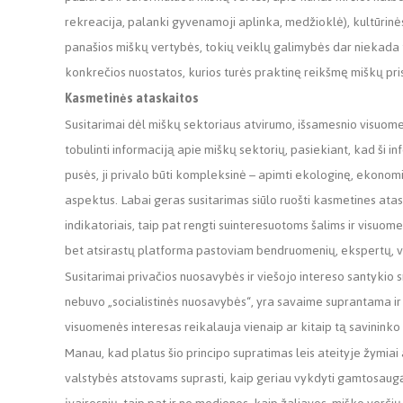
rekreacija, palanki gyvenamoji aplinka, medžioklė), kultūrinės
panašios miškų vertybės, tokių veiklų galimybės dar niekada 
konkrečios nuostatos, kurios turės praktinę reikšmę miškų pris
Kasmetinės ataskaitos
Susitarimai dėl miškų sektoriaus atvirumo, išsamesnio visuom
tobulinti informaciją apie miškų sektorių, pasiekiant, kad ši in
pusės, ji privalo būti kompleksinė – apimti ekologinę, ekonominę 
aspektus. Labai geras susitarimas siūlo ruošti kasmetines atas
indikatoriais, taip pat rengti suinteresuotoms šalims ir visuo
bet atsirastų platforma pastoviam bendruomenių, ekspertų, ve
Susitarimai privačios nuosavybės ir viešojo intereso santykio 
nebuvo „socialistinės nuosavybės“, yra savaime suprantama ir 
visuomenės interesas reikalauja vienaip ar kitaip tą savininko te
Manau, kad platus šio principo supratimas leis ateityje žymiai
valstybės atstovams suprasti, kaip geriau vykdyti gamtosaugą,