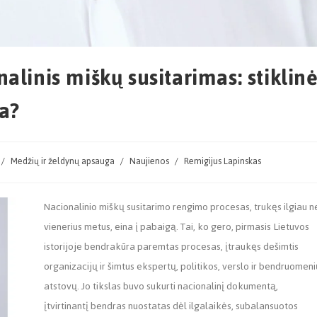
alinis miškų susitarimas: stiklin
ia?
/
Medžių ir želdynų apsauga
/
Naujienos
/
Remigijus Lapinskas
Nacionalinio miškų susitarimo rengimo procesas, trukęs ilgiau n
vienerius metus, eina į pabaigą. Tai, ko gero, pirmasis Lietuvos
istorijoje bendrakūra paremtas procesas, įtraukęs dešimtis
organizacijų ir šimtus ekspertų, politikos, verslo ir bendruomen
atstovų. Jo tikslas buvo sukurti nacionalinį dokumentą,
įtvirtinantį bendras nuostatas dėl ilgalaikės, subalansuotos