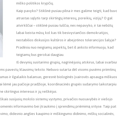
miško politikos krypčių.
Kaip pavyko? Stiklinė pusiau pilna ir mes galime teigti, kad buv
atrastas sąlytis tarp skirtingų interesų, poreikių, vizijų? O gal
atvirkščiai – stiklinė pusiau tuščia, nes nepavyko, ir tai nebūtų
labai keista mūsų kol kas tik besivystančios demokratijos,
nestabilios diskusijos kultūros ir abejotinos tolerancijos šalyje?
Pradėsiu nuo neigiamų aspektų, bet iš anksto informuoju, kad
teigiamų bus gerokai daugiau.
Iš devynių susitarimo grupių, nagrinėjusių atskirus, labai svarbiu
 jiems pavestų klausimų teksto. Nebuvo sutarta dėl visoms pusėms priimtinų
umas ir ilgalaikis balansas, geresnė biologinės įvairovės apsauga miškuo
tai lėmė jau pačioje pradžioje, koordinacinės grupės sudarymo laikotarpiu
skirtingus interesus ir jų reiškėjus.
miškais susijusių mokslo sistemų vystymo, privačios nuosavybės ir viešojo
suomenės informavimo bei įtraukimo į sprendimų priėmimą srityse. Taip pat
mavimo, didesnio anglies kaupimo ir miškingumo didinimo, miškų socialinės,