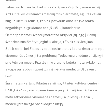
visiems.
Labiausiai liūdina tai, kad vos keletą savaičių džiuginusios mūsų
širdis ir teikusios namams malonų miško aromatą, eglutės vėliau
nugula kiemus, laukus, gatves, patvorius arba lengva ranka
negarbingai sugrūdamos net į šiukšlių konteinerius.
Šiemet po žiemos švenčių maratono aktyviai įsijungę į kiemų
švarinimo nuo išmėtytų eglučių akciją, LŽSP ir susivienijimo
Žali.lt nariai bei Žaliosios politikos institutas ketina rimtai atkreipti
visuomenės dėmesį į šią problemą. Todėl nusprendėme prisijungti
prie Vilniaus miesto Pilaitės mikrorajone keletą metų vykdomos
akcijos panaudoti nupuoštus ir išmėtytus medelius Užgavėnių
laužui.
Šiais metais kartu su Pilaitės seniūnija, Pilaitės kultūros centru ir
UAB „Eika“, organizuojame žiemos palydėtuvių šventę, kurios
metu atkreipsime visuomenės dėmesį į nupuoštų Kalėdinių
medelių prasmingo panaudojimo idėją.