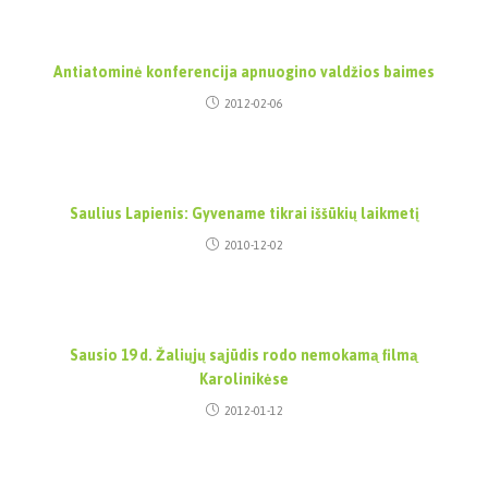
Antiatominė konferencija apnuogino valdžios baimes
2012-02-06
Saulius Lapienis: Gyvename tikrai iššūkių laikmetį
2010-12-02
Sausio 19 d. Žaliųjų sąjūdis rodo nemokamą filmą
Karolinikėse
2012-01-12