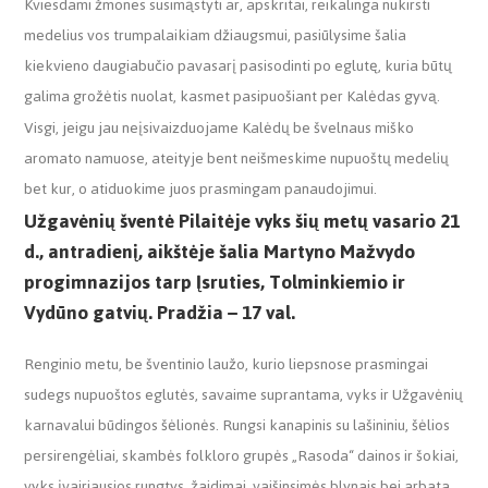
Kviesdami žmones susimąstyti ar, apskritai, reikalinga nukirsti
medelius vos trumpalaikiam džiaugsmui, pasiūlysime šalia
kiekvieno daugiabučio pavasarį pasisodinti po eglutę, kuria būtų
galima grožėtis nuolat, kasmet pasipuošiant per Kalėdas gyvą.
Visgi, jeigu jau neįsivaizduojame Kalėdų be švelnaus miško
aromato namuose, ateityje bent neišmeskime nupuoštų medelių
bet kur, o atiduokime juos prasmingam panaudojimui.
Užgavėnių šventė Pilaitėje vyks šių metų vasario 21
d., antradienį, aikštėje šalia Martyno Mažvydo
progimnazijos tarp Įsruties, Tolminkiemio ir
Vydūno gatvių. Pradžia – 17 val.
Renginio metu, be šventinio laužo, kurio liepsnose prasmingai
sudegs nupuoštos eglutės, savaime suprantama, vyks ir Užgavėnių
karnavalui būdingos šėlionės. Rungsi kanapinis su lašininiu, šėlios
persirengėliai, skambės folkloro grupės „Rasoda“ dainos ir šokiai,
vyks įvairiausios rungtys, žaidimai, vaišinsimės blynais bei arbata.