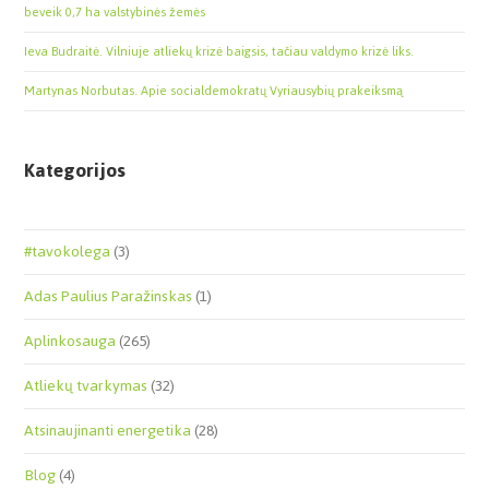
beveik 0,7 ha valstybinės žemės
Ieva Budraitė. Vilniuje atliekų krizė baigsis, tačiau valdymo krizė liks.
Martynas Norbutas. Apie socialdemokratų Vyriausybių prakeiksmą
Kategorijos
#tavokolega
(3)
Adas Paulius Paražinskas
(1)
Aplinkosauga
(265)
Atliekų tvarkymas
(32)
Atsinaujinanti energetika
(28)
Blog
(4)