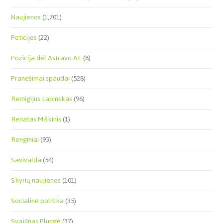
Naujienos
(1,701)
Peticijos
(22)
Pozicija dėl Astravo AE
(8)
Pranešimai spaudai
(528)
Remigijus Lapinskas
(96)
Renatas Miškinis
(1)
Renginiai
(93)
Savivalda
(54)
Skyrių naujienos
(101)
Socialinė politika
(35)
Svajūnas Plungė
(37)