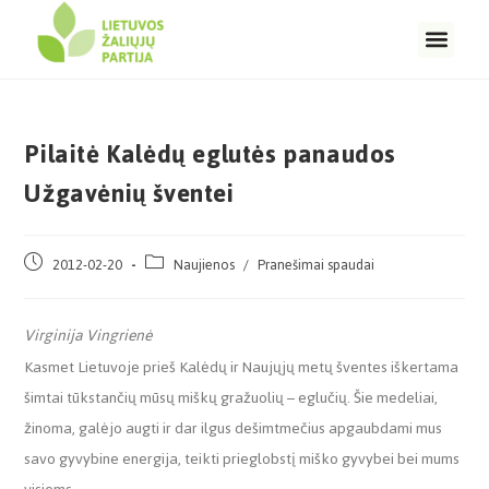
Pilaitė Kalėdų eglutės panaudos
Užgavėnių šventei
2012-02-20
Naujienos
/
Pranešimai spaudai
Virginija Vingrienė
Kasmet Lietuvoje prieš Kalėdų ir Naujųjų metų šventes iškertama
šimtai tūkstančių mūsų miškų gražuolių – eglučių. Šie medeliai,
žinoma, galėjo augti ir dar ilgus dešimtmečius apgaubdami mus
savo gyvybine energija, teikti prieglobstį miško gyvybei bei mums