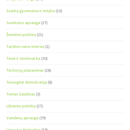
Sveika gyvensena ir mityba
(10)
Sveikatos apsauga
(27)
Švietimo politika
(21)
Tarybos nario interviu
(1)
Teisė ir teisėtvarka
(30)
Teritorijų planavimas
(28)
Tiesioginė demokratija
(8)
Tomas Saulėnas
(3)
Užsienio politika
(27)
Vandenų apsauga
(59)
Vytautas Nekrošius
(18)