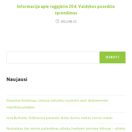
Informacija apie rugpjūčio 20 d. Valdybos posėdžio
sprendimus
2012-08-22
Paieška
IEŠKOTI
Naujausi
Eimantas Kiseliovas. Lietuva neturėtų nuomotis savo skaitmeninės
nepriklausomybės
Ieva Budraitė. Didžiausia pasaulio skola, kurios niekas nenori matyti
Nustatytas dar vienas pažeidimas atliekų tvarkymo įmonėje Vilniuje – užimta