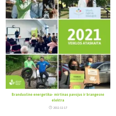
Branduolinė energetika- mirtinas pavojus ir brangesnė
elektra
2011-11-17