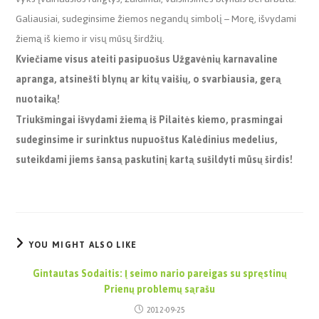
Galiausiai, sudeginsime žiemos negandų simbolį – Morę, išvydami
žiemą iš kiemo ir visų mūsų širdžių.
Kviečiame visus ateiti pasipuošus Užgavėnių karnavaline
apranga, atsinešti blynų ar kitų vaišių, o svarbiausia, gerą
nuotaiką!
Triukšmingai išvydami žiemą iš Pilaitės kiemo, prasmingai
sudeginsime ir surinktus nupuoštus Kalėdinius medelius,
suteikdami jiems šansą paskutinį kartą sušildyti mūsų širdis!
YOU MIGHT ALSO LIKE
Gintautas Sodaitis: Į seimo nario pareigas su spręstinų
Prienų problemų sąrašu
2012-09-25