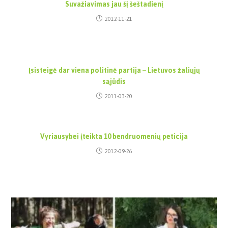
Suvažiavimas jau šį šeštadienį
2012-11-21
Įsisteigė dar viena politinė partija – Lietuvos žaliųjų
sąjūdis
2011-03-20
Vyriausybei įteikta 10 bendruomenių peticija
2012-09-26