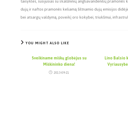
taisykles, susijusias su skalūninių angliavandenilių pramonės k
dujų ir naftos pramonės keliamą šiltnamio dujų emisijos didėj
bei atsargų valdymą, poveikį oro kokybei, triukšmui, infrastru
YOU MIGHT ALSO LIKE
Sveikiname miškų globėjus su
Lino Balsio 
Miškininko diena!
Vyriausybė
2013-09-21