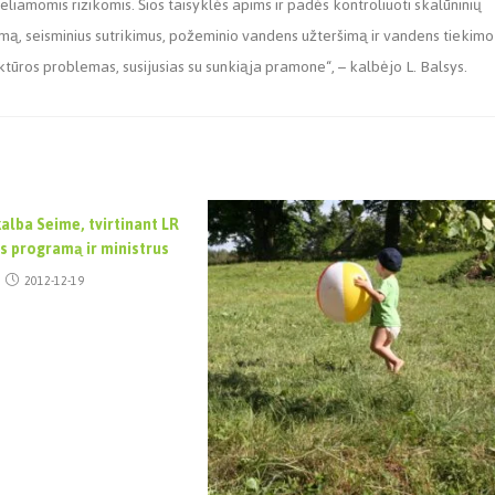
eliamomis rizikomis. Šios taisyklės apims ir padės kontroliuoti skalūninių
imą, seisminius sutrikimus, požeminio vandens užteršimą ir vandens tiekimo
ktūros problemas, susijusias su sunkiąja pramone“, – kalbėjo L. Balsys.
kalba Seime, tvirtinant LR
s programą ir ministrus
2012-12-19