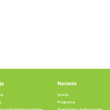
ja
Nariams
ba
Įstatai
a
Programa
ai savivaldybių tarybose
Komitetai ir darbo grupės