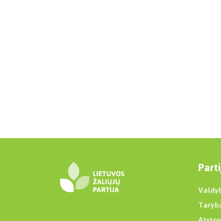
Parti
Valdy
Taryb
Atstov