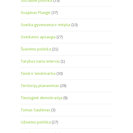
Socialinė politika
(35)
Svajūnas Plungė
(37)
Sveika gyvensena ir mityba
(10)
Sveikatos apsauga
(27)
Švietimo politika
(21)
Tarybos nario interviu
(1)
Teisė ir teisėtvarka
(30)
Teritorijų planavimas
(28)
Tiesioginė demokratija
(8)
Tomas Saulėnas
(3)
Užsienio politika
(27)