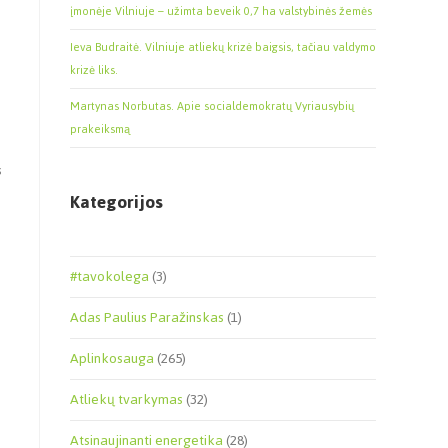
įmonėje Vilniuje – užimta beveik 0,7 ha valstybinės žemės
Ieva Budraitė. Vilniuje atliekų krizė baigsis, tačiau valdymo
krizė liks.
Martynas Norbutas. Apie socialdemokratų Vyriausybių
prakeiksmą
s
Kategorijos
#tavokolega
(3)
Adas Paulius Paražinskas
(1)
Aplinkosauga
(265)
Atliekų tvarkymas
(32)
Atsinaujinanti energetika
(28)