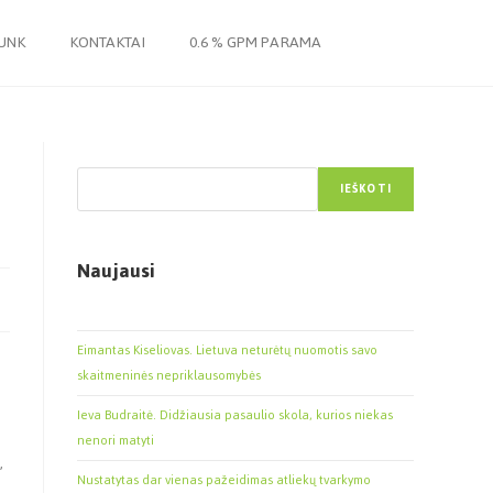
JUNK
KONTAKTAI
0.6 % GPM PARAMA
Paieška
IEŠKOTI
Naujausi
Eimantas Kiseliovas. Lietuva neturėtų nuomotis savo
skaitmeninės nepriklausomybės
Ieva Budraitė. Didžiausia pasaulio skola, kurios niekas
nenori matyti
,
Nustatytas dar vienas pažeidimas atliekų tvarkymo