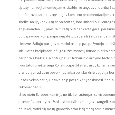
bei palaukti netrukus pasirodysiančių Europos Komisijos rek
„Įstatymai, reglamentuojantys skalūninių angliavandenilių žval
prieštaravo Aplinkos apsaugos komiteto rekomendacijoms. Tam
skelbti naują konkursą nepaisant to, kad Jurbarko ir Tauragės sa
angliavandenilių, prieš tai turėtų būti dar kartą gerai peržiūrim
dujų gavybos kompanijos negalėtų padaryti žalos vandens ištek
Lietuvos žaliųjų partijos pirmininkas taip pat pažymėjo, kad š
inicijuotas kreipimasis dėl gegužės mėnesį skubos tvarka pri
neribotais kiekiais laidoti ir palikti hidraulinio ardymo tech
nuostatos prieštarauja Konstitucijos 54 straipsniui, kuriame 
orą, daryti radiacinį poveikį aplinkai bei skurdinti augaliją bei
Pasak Seimo nario, Lietuvai taip pat reikėtų neskubėti ir pala
rekomendacijų.
„Šiuo metu Europos Komisija ne tik konsultuojasi su visuomene 
pramonės, bet ir yra užsakiusi mokslines studijas. Daugelis st
aplinkai, todėl šių metų gruodžio arba kitų metų sausio mėnesi