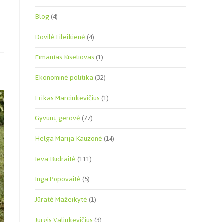
Blog
(4)
Dovilė Lileikienė
(4)
Eimantas Kiseliovas
(1)
Ekonominė politika
(32)
Erikas Marcinkevičius
(1)
Gyvūnų gerovė
(77)
Helga Marija Kauzonė
(14)
Ieva Budraitė
(111)
Inga Popovaitė
(5)
Jūratė Mažeikytė
(1)
Jurgis Valiukevičius
(3)