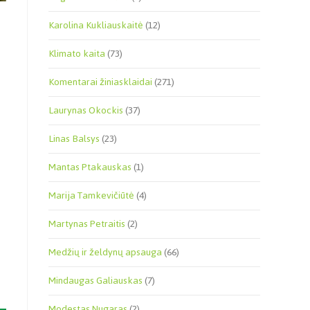
Karolina Kukliauskaitė
(12)
Klimato kaita
(73)
Komentarai žiniasklaidai
(271)
Laurynas Okockis
(37)
Linas Balsys
(23)
Mantas Ptakauskas
(1)
Marija Tamkevičiūtė
(4)
Martynas Petraitis
(2)
Medžių ir želdynų apsauga
(66)
Mindaugas Galiauskas
(7)
Modestas Nugaras
(2)