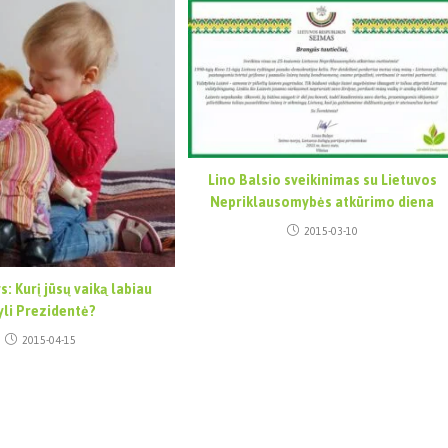
Lino Balsio sveikinimas su Lietuvos
Nepriklausomybės atkūrimo diena
2015-03-10
s: Kurį jūsų vaiką labiau
li Prezidentė?
2015-04-15