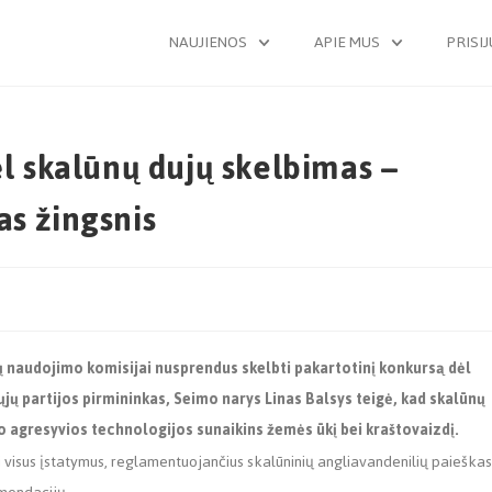
NAUJIENOS
APIE MUS
PRISI
ėl skalūnų dujų skelbimas –
as žingsnis
ių naudojimo komisijai nusprendus skelbti pakartotinį konkursą dėl
iųjų partijos pirmininkas, Seimo narys Linas Balsys teigė, kad skalūnų
, o agresyvios technologijos sunaikins žemės ūkį bei kraštovaizdį.
ti visus įstatymus, reglamentuojančius skalūninių angliavandenilių paieškas