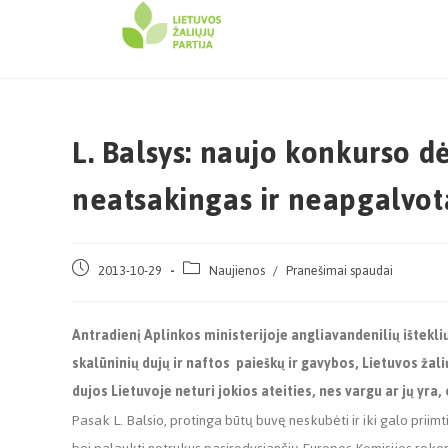
L. Balsys: naujo konkurso d
neatsakingas ir neapgalvot
2013-10-29
Naujienos
/
Pranešimai spaudai
Antradienį Aplinkos ministerijoje angliavandenilių ištekl
skalūninių dujų ir naftos paieškų ir gavybos, Lietuvos žal
dujos Lietuvoje neturi jokios ateities, nes vargu ar jų yra
Pasak L. Balsio, protinga būtų buvę neskubėti ir iki galo priim