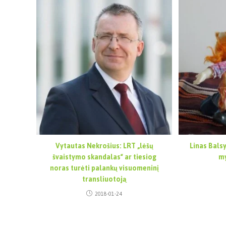
Vytautas Nekrošius: LRT „lėšų
Linas Balsy
švaistymo skandalas“ ar tiesiog
my
noras turėti palankų visuomeninį
transliuotoją
2018-01-24