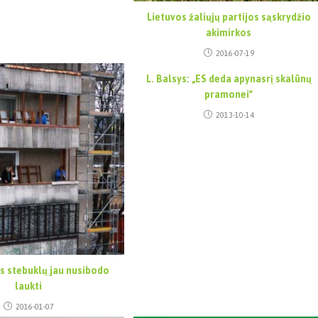
Lietuvos žaliųjų partijos sąskrydžio
akimirkos
2016-07-19
L. Balsys: „ES deda apynasrį skalūnų
pramonei“
2013-10-14
s stebuklų jau nusibodo
laukti
2016-01-07