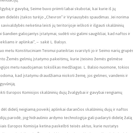
omendacijų.
gybą ir gavybą, Seime buvo priimti labai skubotai, kai kurie iš jų
 didelės įtakos turėjo „Chevron“ ir Vyriausybės spaudimas. Jei norima
vivaldybės neketina leisti jų teritorijoje ieškoti ir išgauti skalūninių
i šiandien galiojantys įstatymai, sudėti visi galimi saugikliai, kad naftos ir
liams ir aplinkai“, – sakė L. Balsys.
iuo metu Konstituciniam Teismui pateiktas svarstyti jo ir Seimo narių grupė
imto Žemės gelmių įstatymo pakeitimų, kurie įteisino žemės gelmėse
nologijos metu naudojamas toksiškas medžiagas. L. Balsio nuomone, tokios
nurodoma, kad įstatymu draudžiama niokoti žemę, jos gelmes, vandenis ir
 gyvūniją.
ukti Europos Komisijos skalūninių dujų žvalgybai ir gavybai rengiamų
dėl didelį neigiamą poveikį aplinkai darančios skalūninių dujų ir naftos
udijų parodė, jog hidraulinio ardymo technologija gali padaryti didelę žalą
ais Europos Komisija ketina paskelbti teisės aktus, kurie nustatys