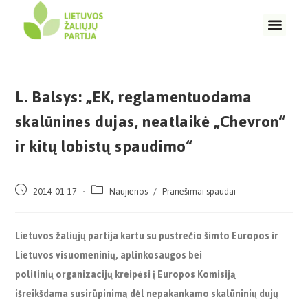
L. Balsys: „EK, reglamentuodama
skalūnines dujas, neatlaikė „Chevron“
ir kitų lobistų spaudimo“
2014-01-17
Naujienos
/
Pranešimai spaudai
Lietuvos žaliųjų partija kartu su pustrečio šimto Europos ir
Lietuvos visuomeninių, aplinkosaugos bei
politinių organizacijų kreipėsi į Europos Komisiją
išreikšdama susirūpinimą dėl nepakankamo skalūninių dujų