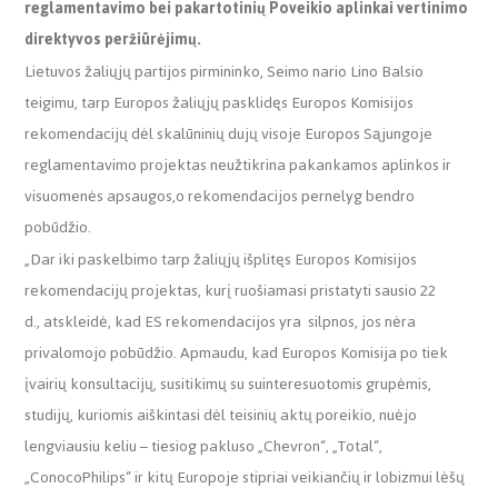
reglamentavimo bei pakartotinių Poveikio aplinkai vertinimo
direktyvos peržiūrėjimų.
Lietuvos žaliųjų partijos pirmininko, Seimo nario Lino Balsio
teigimu, tarp Europos žaliųjų pasklidęs Europos Komisijos
rekomendacijų dėl skalūninių dujų visoje Europos Sąjungoje
reglamentavimo projektas neužtikrina pakankamos aplinkos ir
visuomenės apsaugos,o rekomendacijos pernelyg bendro
pobūdžio.
„Dar iki paskelbimo tarp žaliųjų išplitęs Europos Komisijos
rekomendacijų projektas, kurį ruošiamasi pristatyti sausio 22
d., atskleidė, kad ES rekomendacijos yra silpnos, jos nėra
privalomojo pobūdžio. Apmaudu, kad Europos Komisija po tiek
įvairių konsultacijų, susitikimų su suinteresuotomis grupėmis,
studijų, kuriomis aiškintasi dėl teisinių aktų poreikio, nuėjo
lengviausiu keliu – tiesiog pakluso „Chevron“, „Total“,
„ConocoPhilips“ ir kitų Europoje stipriai veikiančių ir lobizmui lėšų