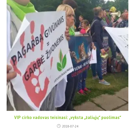
VIP cirko vadovas teisinasi: „vyksta „žaliųjų“ puolimas“
2018-07-24