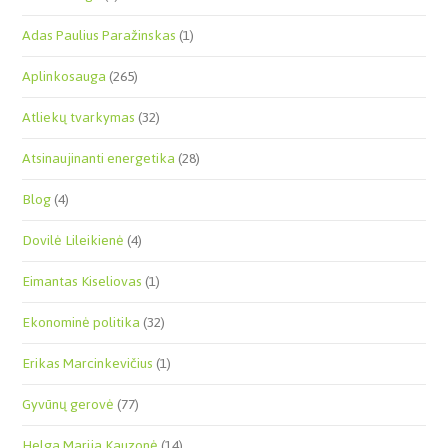
Adas Paulius Paražinskas
(1)
Aplinkosauga
(265)
Atliekų tvarkymas
(32)
Atsinaujinanti energetika
(28)
Blog
(4)
Dovilė Lileikienė
(4)
Eimantas Kiseliovas
(1)
Ekonominė politika
(32)
Erikas Marcinkevičius
(1)
Gyvūnų gerovė
(77)
Helga Marija Kauzonė
(14)