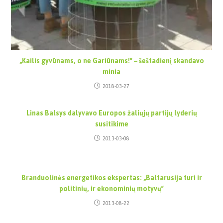
„Kailis gyvūnams, o ne Gariūnams!“ – šeštadienį skandavo
minia
2018-03-27
Linas Balsys dalyvavo Europos žaliųjų partijų lyderių
susitikime
2013-03-08
Branduolinės energetikos ekspertas: „Baltarusija turi ir
politinių, ir ekonominių motyvų“
2013-08-22