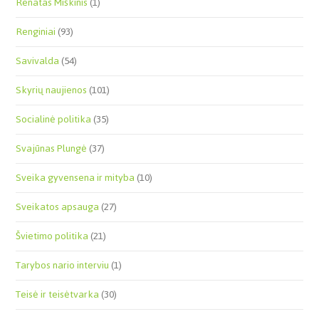
Renatas Miškinis
(1)
Renginiai
(93)
Savivalda
(54)
Skyrių naujienos
(101)
Socialinė politika
(35)
Svajūnas Plungė
(37)
Sveika gyvensena ir mityba
(10)
Sveikatos apsauga
(27)
Švietimo politika
(21)
Tarybos nario interviu
(1)
Teisė ir teisėtvarka
(30)