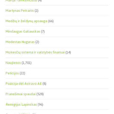
Marija Tamkevičiūtė
(4)
Martynas Petraitis
(2)
Medžių ir želdynų apsauga
(66)
Mindaugas Galiauskas
(7)
Modestas Nugaras
(2)
Mokesčių sistema ir valstybės finansai
(14)
Naujienos
(1,701)
Peticijos
(22)
Pozicija dėl Astravo AE
(8)
Pranešimai spaudai
(528)
Remigijus Lapinskas
(96)