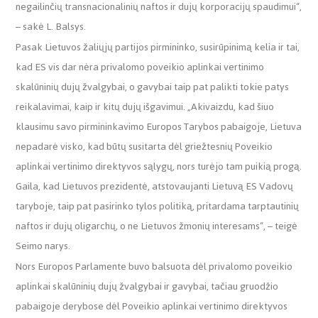
negailinčių transnacionalinių naftos ir dujų korporacijų spaudimui“,
– sakė L. Balsys.
Pasak Lietuvos žaliųjų partijos pirmininko, susirūpinimą kelia ir tai,
kad ES vis dar nėra privalomo poveikio aplinkai vertinimo
skalūninių dujų žvalgybai, o gavybai taip pat palikti tokie patys
reikalavimai, kaip ir kitų dujų išgavimui. „Akivaizdu, kad šiuo
klausimu savo pirmininkavimo Europos Tarybos pabaigoje, Lietuva
nepadarė visko, kad būtų susitarta dėl griežtesnių Poveikio
aplinkai vertinimo direktyvos sąlygų, nors turėjo tam puikią progą.
Gaila, kad Lietuvos prezidentė, atstovaujanti Lietuvą ES Vadovų
taryboje, taip pat pasirinko tylos politiką, pritardama tarptautinių
naftos ir dujų oligarchų, o ne Lietuvos žmonių interesams“, – teigė
Seimo narys.
Nors Europos Parlamente buvo balsuota dėl privalomo poveikio
aplinkai skalūninių dujų žvalgybai ir gavybai, tačiau gruodžio
pabaigoje derybose dėl Poveikio aplinkai vertinimo direktyvos