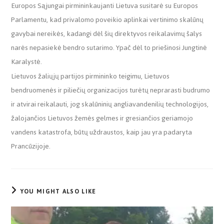
Europos Sąjungai pirmininkaujanti Lietuva susitarė su Europos
Parlamentu, kad privalomo poveikio aplinkai vertinimo skalūnų
gavybai nereikės, kadangi dėl šių direktyvos reikalavimų šalys
narės nepasiekė bendro sutarimo. Ypač dėl to priešinosi Jungtinė
Karalystė.
Lietuvos žaliųjų partijos pirmininko teigimu, Lietuvos
bendruomenės ir piliečių organizacijos turėtų neprarasti budrumo
ir atvirai reikalauti, jog skalūninių angliavandenilių technologijos,
žalojančios Lietuvos žemės gelmes ir gresiančios geriamojo
vandens katastrofa, būtų uždraustos, kaip jau yra padaryta
Prancūzijoje.
YOU MIGHT ALSO LIKE