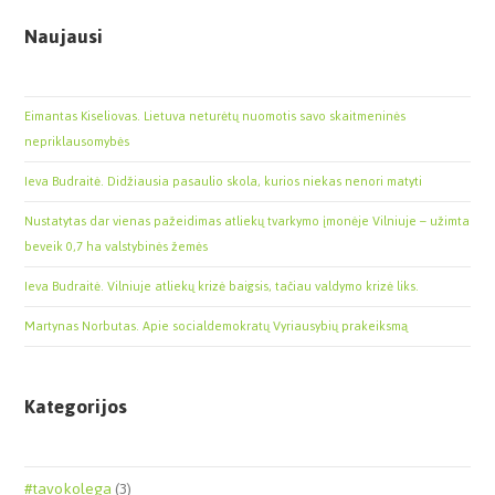
Naujausi
Eimantas Kiseliovas. Lietuva neturėtų nuomotis savo skaitmeninės
nepriklausomybės
Ieva Budraitė. Didžiausia pasaulio skola, kurios niekas nenori matyti
Nustatytas dar vienas pažeidimas atliekų tvarkymo įmonėje Vilniuje – užimta
beveik 0,7 ha valstybinės žemės
Ieva Budraitė. Vilniuje atliekų krizė baigsis, tačiau valdymo krizė liks.
Martynas Norbutas. Apie socialdemokratų Vyriausybių prakeiksmą
Kategorijos
#tavokolega
(3)