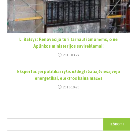
L. Balsys: Renovacija turi tarnauti žmonėms, o ne
Aplinkos ministerijos savireklamai!
2015-03-27
Ekspertai: jei politikai ryšis uždegti žalią šviesą vėjo
energetikai, elektros kaina mažės
2013-10-20
Paieška
IEŠKOTI