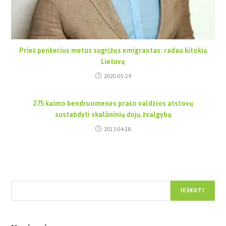
Prieš penkerius metus sugrįžęs emigrantas: radau kitokią
Lietuvą
2020-05-29
275 kaimo bendruomenės prašo valdžios atstovų
sustabdyti skalūninių dujų žvalgybą
2013-04-18
Paieška
IEŠKOTI