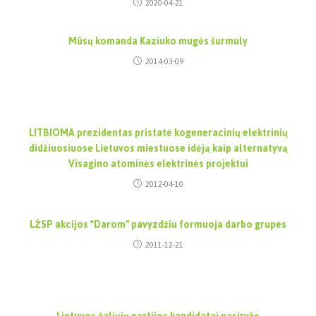
2020-04-21
Mūsų komanda Kaziuko mugės šurmuly
2014-03-09
LITBIOMA prezidentas pristatė kogeneracinių elektrinių
didžiuosiuose Lietuvos miestuose idėją kaip alternatyvą
Visagino atominės elektrinės projektui
2012-04-10
LŽSP akcijos “Darom” pavyzdžiu formuoja darbo grupes
2011-12-21