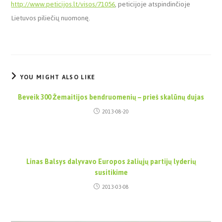
http://www.peticijos.lt/visos/71056
, peticijoje atspindinčioje
Lietuvos piliečių nuomonę.
YOU MIGHT ALSO LIKE
Beveik 300 Žemaitijos bendruomenių – prieš skalūnų dujas
2013-08-20
Linas Balsys dalyvavo Europos žaliųjų partijų lyderių
susitikime
2013-03-08