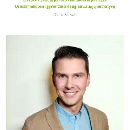
Lietuvos žaliųjų partijos kandidatai pasiryžę
Druskininkuose įgyvendinti daugiau žaliųjų iniciatyvų
2015-02-26