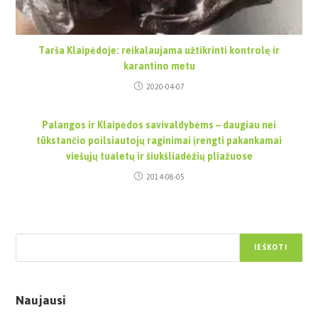
Tarša Klaipėdoje: reikalaujama užtikrinti kontrolę ir
karantino metu
2020-04-07
Palangos ir Klaipėdos savivaldybėms – daugiau nei
tūkstančio poilsiautojų raginimai įrengti pakankamai
viešųjų tualetų ir šiukšliadėžių pliažuose
2014-08-05
Paieška
IEŠKOTI
Naujausi