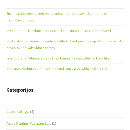
Eimantas Kiseliovas. Lietuva neturėtų nuomotis savo skaitmeninės
nepriklausomybės
Ieva Budraitė. Didžiausia pasaulio skola, kurios niekas nenori matyti
Nustatytas dar vienas pažeidimas atliekų tvarkymo įmonėje Vilniuje – užimta
beveik 0,7 ha valstybinės žemės
Ieva Budraitė. Vilniuje atliekų krizė baigsis, tačiau valdymo krizė liks.
Martynas Norbutas. Apie socialdemokratų Vyriausybių prakeiksmą
Kategorijos
#tavokolega
(3)
Adas Paulius Paražinskas
(1)