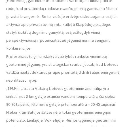
‚Geotermą“, gali nukentėti ir šilumos vartotojai. Liūdna patirtis
rodo, kad privatininkų rankose esančių įmonių gaminama šiluma
įprastai brangesnė. Be to, viešoje erdvėje diskutuojama, esą itin
aktyviai apie privatizavimą imta kalbėti Klaipėdoje pradėjus
statyti šiukšlių deginimo gamyklą, esą sužlugdyti vieną
perspektyviausių ir potencialiausių jėgainių norima vengiant
konkurencijos.
Profesoriaus teigimu, išlaikyti valstybės rankose vienintelę
geoterminę jėgainę, yra strategiškai svarbu, juolab, kad Lietuvos
valdžia nuolat deklaruoja apie prioritetą didinti šalies energetinę
nepriklausomybę.
„1989 m. atrasta Vakarų Lietuvos geoterminė anomalija yra
unikali, nes 2 km gylyje esančio vandens temperatūra čia siekia
80-90 laipsnių. Kilometro gylyje jo temperatūra – 30-45 laipsniai.
Niekur kitur Baltijos šalyse nėra tokio geoterminės energijos
potencialo. Lenkijoje, Vokietijoje, Rusijos lygumoje geoterminis