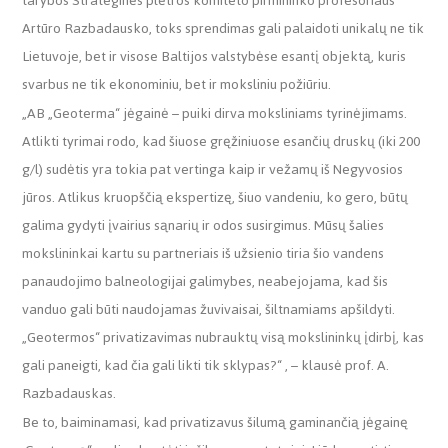
tarybos Strateginės plėtros komiteto pirmininko profesoriaus
Artūro Razbadausko, toks sprendimas gali palaidoti unikalų ne tik
Lietuvoje, bet ir visose Baltijos valstybėse esantį objektą, kuris
svarbus ne tik ekonominiu, bet ir moksliniu požiūriu.
„AB „Geoterma“ jėgainė – puiki dirva moksliniams tyrinėjimams.
Atlikti tyrimai rodo, kad šiuose gręžiniuose esančių druskų (iki 200
g/l) sudėtis yra tokia pat vertinga kaip ir vežamų iš Negyvosios
jūros. Atlikus kruopščią ekspertizę, šiuo vandeniu, ko gero, būtų
galima gydyti įvairius sąnarių ir odos susirgimus. Mūsų šalies
mokslininkai kartu su partneriais iš užsienio tiria šio vandens
panaudojimo balneologijai galimybes, neabejojama, kad šis
vanduo gali būti naudojamas žuvivaisai, šiltnamiams apšildyti.
„Geotermos“ privatizavimas nubrauktų visą mokslininkų įdirbį, kas
gali paneigti, kad čia gali likti tik sklypas?“ , – klausė prof. A.
Razbadauskas.
Be to, baiminamasi, kad privatizavus šilumą gaminančią jėgainę