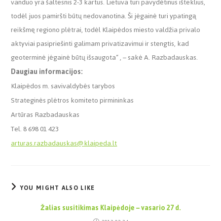
vanduo yra šaltesnis 2-3 kartus. Lietuva turi pavydėtinus išteklius,
todėl juos pamiršti būtų nedovanotina. Ši jėgainė turi ypatingą
reikšmę regiono plėtrai, todėl Klaipėdos miesto valdžia privalo
aktyviai pasipriešinti galimam privatizavimui ir stengtis, kad
geoterminė jėgainė būtų išsaugota“ , – sakė A. Razbadauskas.
Daugiau informacijos:
Klaipėdos m. savivaldybės tarybos
Strateginės plėtros komiteto pirmininkas
Artūras Razbadauskas
Tel. 8 698 01 423
arturas.razbadauskas@klaipeda.lt
YOU MIGHT ALSO LIKE
Žalias susitikimas Klaipėdoje – vasario 27 d.