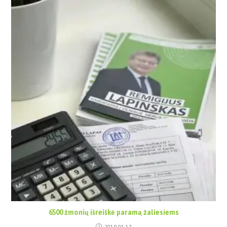
6500 žmonių išreiškė paramą žaliesiems