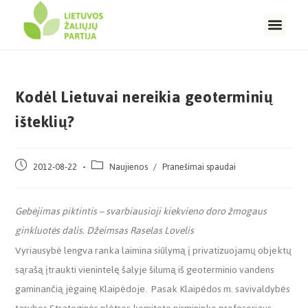
Kodėl Lietuvai nereikia geoterminių
išteklių?
2012-08-22
Naujienos
/
Pranešimai spaudai
Gebėjimas piktintis – svarbiausioji kiekvieno doro žmogaus
ginkluotės dalis. Džeimsas Raselas Lovelis
Vyriausybė lengva ranka laimina siūlymą į privatizuojamų objektų
sąrašą įtraukti vienintelę šalyje šilumą iš geoterminio vandens
gaminančią jėgainę Klaipėdoje. Pasak Klaipėdos m. savivaldybės