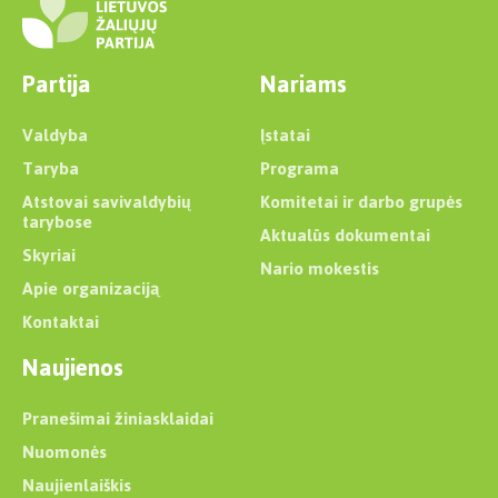
Partija
Nariams
Valdyba
Įstatai
Taryba
Programa
Atstovai savivaldybių
Komitetai ir darbo grupės
tarybose
Aktualūs dokumentai
Skyriai
Nario mokestis
Apie organizaciją
Kontaktai
Naujienos
Pranešimai žiniasklaidai
Nuomonės
Naujienlaiškis