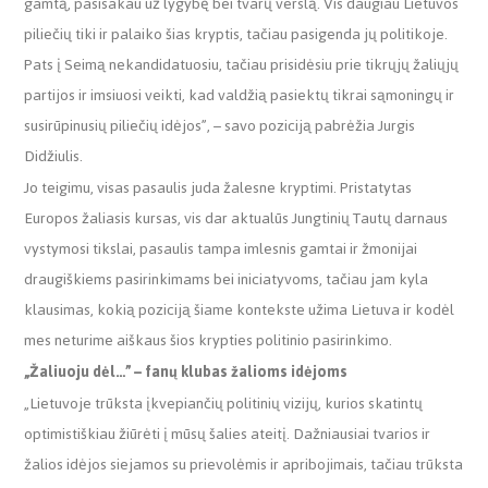
gamtą, pasisakau už lygybę bei tvarų verslą. Vis daugiau Lietuvos
piliečių tiki ir palaiko šias kryptis, tačiau pasigenda jų politikoje.
Pats į Seimą nekandidatuosiu, tačiau prisidėsiu prie tikrųjų žaliųjų
partijos ir imsiuosi veikti, kad valdžią pasiektų tikrai sąmoningų ir
susirūpinusių piliečių idėjos”, – savo poziciją pabrėžia Jurgis
Didžiulis.
Jo teigimu, visas pasaulis juda žalesne kryptimi. Pristatytas
Europos žaliasis kursas, vis dar aktualūs Jungtinių Tautų darnaus
vystymosi tikslai, pasaulis tampa imlesnis gamtai ir žmonijai
draugiškiems pasirinkimams bei iniciatyvoms, tačiau jam kyla
klausimas, kokią poziciją šiame kontekste užima Lietuva ir kodėl
mes neturime aiškaus šios krypties politinio pasirinkimo.
„Žaliuoju dėl…” – fanų klubas žalioms idėjoms
„Lietuvoje trūksta įkvepiančių politinių vizijų, kurios skatintų
optimistiškiau žiūrėti į mūsų šalies ateitį. Dažniausiai tvarios ir
žalios idėjos siejamos su prievolėmis ir apribojimais, tačiau trūksta