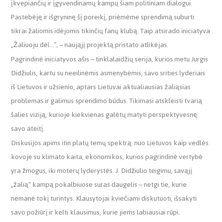
įkvepiančių ir įgyvendinamų kampų šiam politiniam dialogui.
Pastebėję ir išgryninę šį poreikį, priėmėme sprendimą suburti
tikrai žaliomis idėjomis tikinčių fanų klubą. Taip atsirado iniciatyva
„Žaliuoju dėl…“, – naująjį projektą pristato atlikėjas.
Pagrindinė iniciatyvos ašis – tinklalaidžių serija, kurios metu Jurgis
Didžiulis, kartu su neeilinėmis asmenybėmis, savo srities lyderiais
iš Lietuvos ir užsienio, aptars Lietuvai aktualiausias žaliąsias
problemas ir galimus sprendimo būdus. Tikimasi atskleisti tvarią
šalies viziją, kurioje kiekvienas galėtų matyti perspektyvesnę
savo ateitį.
Diskusijos apims itin platų temų spektrą: nuo Lietuvos kaip vedlės
kovoje su klimato kaita, ekonomikos, kurios pagrindinė vertybė
yra žmogus, iki moterų lyderystės. J. Didžiulio teigimu, savąjį
„žalią“ kampą pokalbiuose suras daugelis – netgi tie, kurie
nemanė tokį turintys. Klausytojai kviečiami diskutuoti, išsakyti
savo požiūrį ir kelti klausimus, kurie jiems labiausiai rūpi.