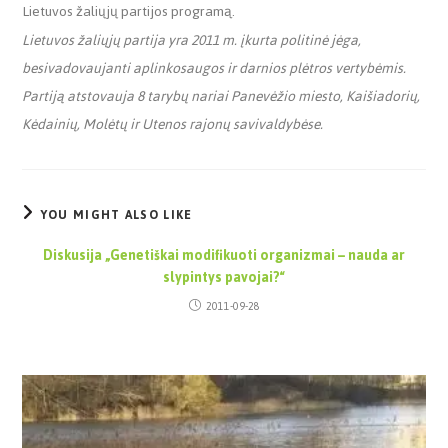
Lietuvos žaliųjų partijos programą.
Lietuvos žaliųjų partija yra 2011 m. įkurta politinė jėga,
besivadovaujanti aplinkosaugos ir darnios plėtros vertybėmis.
Partiją atstovauja 8 tarybų nariai Panevėžio miesto, Kaišiadorių,
Kėdainių, Molėtų ir Utenos rajonų savivaldybėse.
YOU MIGHT ALSO LIKE
Diskusija „Genetiškai modifikuoti organizmai – nauda ar
slypintys pavojai?“
2011-09-28