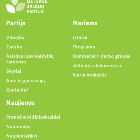
Partija
Nariams
Valdyba
Įstatai
Taryba
Programa
Atstovai savivaldybių
Komitetai ir darbo grupės
tarybose
Aktualūs dokumentai
Skyriai
Nario mokestis
Apie organizaciją
Kontaktai
Naujienos
Pranešimai žiniasklaidai
Nuomonės
Naujienlaiškis