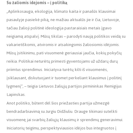
Su žaliomis idėjomis – į politiką
„Aplinkosauga, ekologija, klimato kaita ir panašūs klausimai
pasaulyje pasiekė piką, ne mažiau aktualūs jie ir čia, Lietuvoje,
tačiau žalioji politinė ideologija pastaraisiais metais įgavo
neigiamą atspalvį. Mūsų tikslas – parodyti naują politikos veidą su
vakarietiškomis, atviromis ir atsakingomis žaliosiomis idėjomis.
Mūsų įsitikinimu, pati visuomenė geriausiai jaučia, kokių pokyčių
reikia. Politikai neturėtų primesti gyventojams už uždarų durų
priimtus sprendimus. Iniciatyva turėtų kilti iš visuomenės,
įsiklausant, diskutuojant ir tuomet perkeliant klausimus į politinį
lygmenį“, – teigia Lietuvos žaliųjų partijos pirmininkas Remigijus
Lapinskas.
Anot politiko, būtent dėl šios priežasties partija užmezgė
bendradarbiavimą su Jurgiu Didžiuliu. Drauge tikimasi sutelkti
visuomenę jai svarbių žaliųjų klausimų ir sprendimų generavimui.
Iniciatorių teigimu, perspektyviausios idėjos bus integruotos į