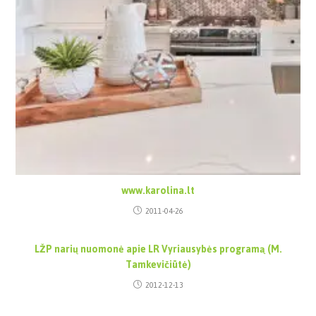
www.karolina.lt
2011-04-26
LŽP narių nuomonė apie LR Vyriausybės programą (M.
Tamkevičiūtė)
2012-12-13