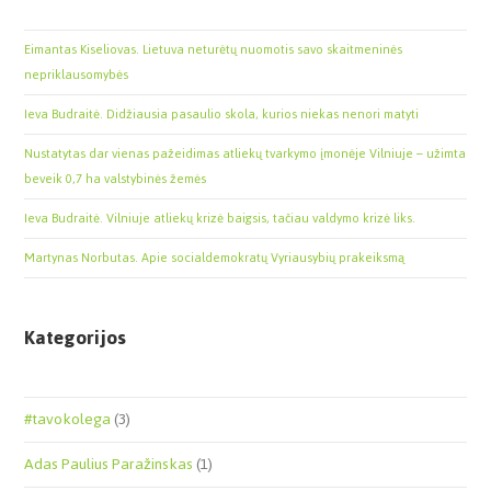
Eimantas Kiseliovas. Lietuva neturėtų nuomotis savo skaitmeninės
nepriklausomybės
Ieva Budraitė. Didžiausia pasaulio skola, kurios niekas nenori matyti
Nustatytas dar vienas pažeidimas atliekų tvarkymo įmonėje Vilniuje – užimta
beveik 0,7 ha valstybinės žemės
Ieva Budraitė. Vilniuje atliekų krizė baigsis, tačiau valdymo krizė liks.
Martynas Norbutas. Apie socialdemokratų Vyriausybių prakeiksmą
Kategorijos
#tavokolega
(3)
Adas Paulius Paražinskas
(1)