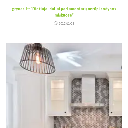
grynas.lt: “Didžiajai daliai parlamentarų nerūpi sodybos
miškuose”
2012-11-02