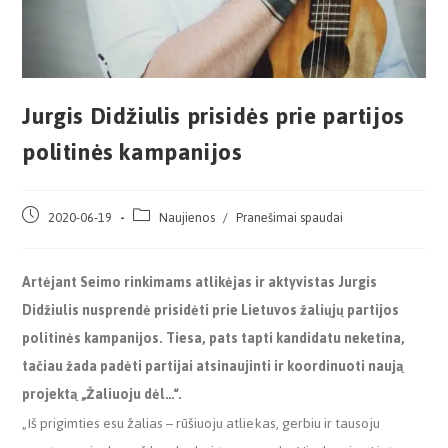
Jurgis Didžiulis prisidės prie partijos
politinės kampanijos
2020-06-19
Naujienos
/
Pranešimai spaudai
Artėjant Seimo rinkimams atlikėjas ir aktyvistas Jurgis
Didžiulis nusprendė prisidėti prie Lietuvos žaliųjų partijos
politinės kampanijos. Tiesa, pats tapti kandidatu neketina,
tačiau žada padėti partijai atsinaujinti ir koordinuoti naują
projektą „Žaliuoju dėl…“.
„Iš prigimties esu žalias – rūšiuoju atliekas, gerbiu ir tausoju