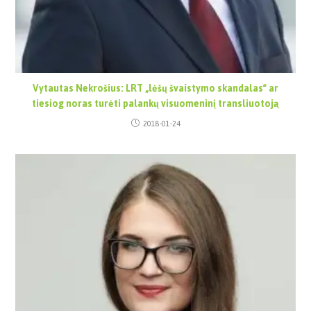
Vytautas Nekrošius: LRT „lėšų švaistymo skandalas“ ar
tiesiog noras turėti palankų visuomeninį transliuotoją
2018-01-24