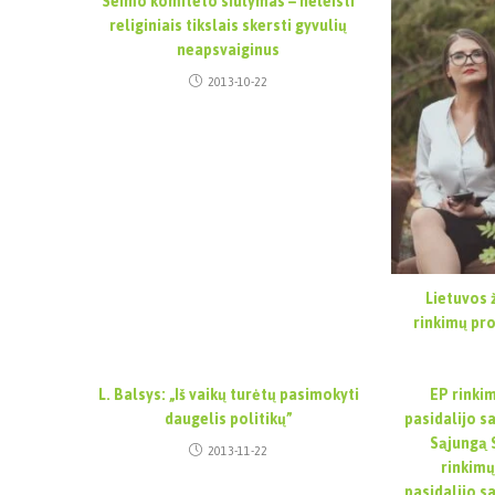
Seimo komiteto siūlymas – neleisti
religiniais tikslais skersti gyvulių
neapsvaiginus
2013-10-22
Lietuvos ž
rinkimų pr
L. Balsys: „Iš vaikų turėtų pasimokyti
EP rinki
daugelis politikų”
pasidalijo s
Sąjungą 
2013-11-22
rinkimų
pasidalijo s