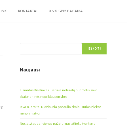
JUNK
KONTAKTAI
0.6 % GPM PARAMA
Paieška
IEŠKOTI
Naujausi
Eimantas Kiseliovas. Lietuva neturėtų nuomotis savo
skaitmeninės nepriklausomybės
Ieva Budraitė. Didžiausia pasaulio skola, kurios niekas
nę
nenori matyti
Nustatytas dar vienas pažeidimas atliekų tvarkymo