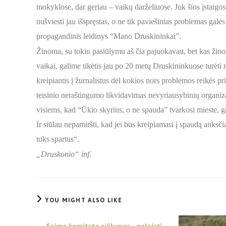
mokyklose, dar geriau – vaikų darželiuose. Juk šios įstaigos 
nušviesti jau išspręstas, o ne tik paviešintas problemas galė
propagandinis leidinys “Mano Druskininkai”.
Žinoma, su tokiu pasiūlymu aš čia pajuokavau, bet kas žino, k
vaikai, galime tikėtis jau po 20 metų Druskininkuose turėti m
kreipiantis į žurnalistus dėl kokios nors problemos reikės p
teisinio neraštingumo likvidavimas nevyriausybinių organiza
visiems, kad “Ūkio skyrius, o ne spauda” tvarkosi mieste, ga
Ir siūlau nepamiršti, kad jei bus kreipiamasi į spaudą anksč
toks spartus“.
„Druskonio“ inf.
YOU MIGHT ALSO LIKE