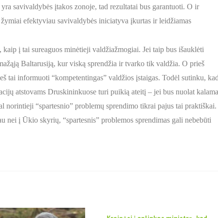
yra savivaldybės įtakos zonoje, tad rezultatai bus garantuoti. O ir
s žymiai efektyviau savivaldybės iniciatyva įkurtas ir leidžiamas
aip į tai sureaguos minėtieji valdžiažmogiai. Jei taip bus išauklėti
ažąją Baltarusiją, kur viską sprendžia ir tvarko tik valdžia. O prieš
rieš tai informuoti “kompetentingas” valdžios įstaigas. Todėl sutinku, ka
cijų atstovams Druskininkuose turi puikią ateitį – jei bus nuolat kalam
l norintieji “spartesnio” problemų sprendimo tikrai pajus tai praktiškai.
iau nei į Ūkio skyrių, “spartesnis” problemos sprendimas gali nebebūti