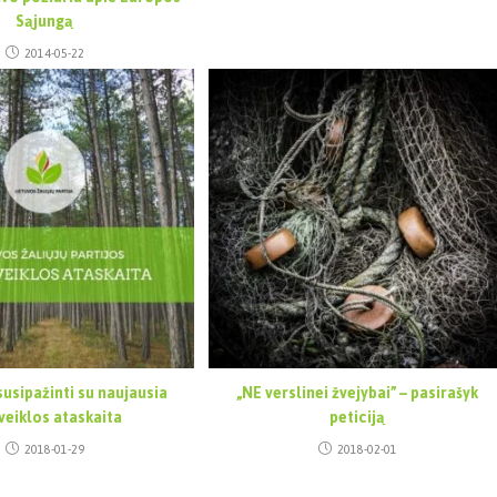
Sąjungą
2014-05-22
susipažinti su naujausia
„NE verslinei žvejybai” – pasirašyk
veiklos ataskaita
peticiją
2018-01-29
2018-02-01