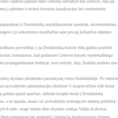
ietos valdžios paprašė imtis veiksmų sutvarkyti šias vietoves, taip pat
ėmesį į apleistus ir atvirus buvusius kanalizacijos bei vandentiekio
 papasakojo ir Druskininkų nepriklausomoje spaudoje, akcentuodamas,
 reagavo į jo ankstesnius skambučius apie pavojų keliančius objektus
vaizdžiausi pavyzdžiai, o jų Druskininkų kurorte būtų galima įvardinti
Okockis, konstatavęs, kad gražiausio Lietuvos kurorto nepriekaištingu
bės propagandiniame leidinyje, nors realybė, deja, ženkliai atsilieka nuo
kininkų skyriaus pirmininko pasisakymą vietos žiniasklaidoje. Po mėnesi
 savivaldybės administracijos direktorė V.Jurgelevičienė rėžė tiesiai
 galima spręsti sparčiau, siūlome kreiptis tiesiai į Druskininkų
, o ne spauda, atsako už savivaldybės teritorijų bei statinių priežiūrą“.
yti iš rašto, rengė minėto ūkio skyriaus vedėjas Valdas Kuleckas.
 šitaip komentuoti bei atsakinėti į instituciją besikreipusiam žmogui.