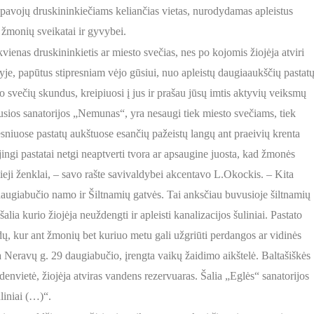
r pavojų druskininkiečiams keliančias vietas, nurodydamas apleistus
ę žmonių sveikatai ir gyvybei.
kvienas druskininkietis ar miesto svečias, nes po kojomis žiojėja atviri
dyje, papūtus stipresniam vėjo gūsiui, nuo apleistų daugiaaukščių pastat
svečių skundus, kreipiuosi į jus ir prašau jūsų imtis aktyvių veiksmų
 buvusios sanatorijos „Nemunas“, yra nesaugi tiek miesto svečiams, tiek
esniuose pastatų aukštuose esančių pažeistų langų ant praeivių krenta
jingi pastatai netgi neaptverti tvora ar apsaugine juosta, kad žmonės
amieji ženklai, – savo rašte savivaldybei akcentavo L.Okockis. – Kita
augiabučio namo ir Šiltnamių gatvės. Tai anksčiau buvusioje šiltnamių
 šalia kurio žiojėja neuždengti ir apleisti kanalizacijos šuliniai. Pastato
 vidų, kur ant žmonių bet kuriuo metu gali užgriūti perdangos ar vidinės
a Neravų g. 29 daugiabučio, įrengta vaikų žaidimo aikštelė. Baltašiškės
envietė, žiojėja atviras vandens rezervuaras. Šalia „Eglės“ sanatorijos
uliniai (…)“.