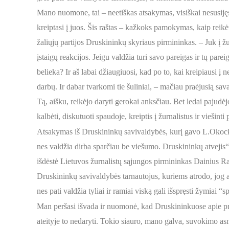
Mano nuomone, tai – neetiškas atsakymas, visiškai nesusiję
kreiptasi į juos. Šis raštas – kažkoks pamokymas, kaip reik
žaliųjų partijos Druskininkų skyriaus pirmininkas. – Juk į ž
įstaigų reakcijos. Jeigu valdžia turi savo pareigas ir tų pa
belieka? Ir aš labai džiaugiuosi, kad po to, kai kreipiausi į
darbų. Ir dabar tvarkomi tie šuliniai, – mačiau praėjusią s
Tą, aišku, reikėjo daryti gerokai anksčiau. Bet ledai pajud
kalbėti, diskutuoti spaudoje, kreiptis į žurnalistus ir viešint
Atsakymas iš Druskininkų savivaldybės, kurį gavo L.Okockis,
nes valdžia dirba sparčiau be viešumo. Druskininkų atveji
išdėstė Lietuvos žurnalistų sąjungos pirmininkas Dainius Rad
Druskininkų savivaldybės tarnautojus, kuriems atrodo, jog
nes pati valdžia tyliai ir ramiai viską gali išspręsti žymiai 
Man peršasi išvada ir nuomonė, kad Druskininkuose apie p
ateityje to nedaryti. Tokio siauro, mano galva, suvokimo as