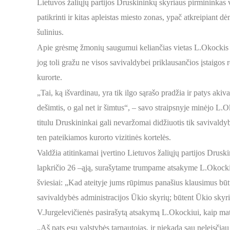
Lietuvos žaliųjų partijos Druskininkų skyriaus pirmininkas v
patikrinti ir kitas apleistas miesto zonas, ypač atkreipiant d
šulinius.
Apie grėsmę žmonių saugumui keliančias vietas L.Okockis
jog toli gražu ne visos savivaldybei priklausančios įstaigos
kurorte.
„Tai, ką išvardinau, yra tik ilgo sąrašo pradžia ir patys aki
dešimtis, o gal net ir šimtus“, – savo straipsnyje minėjo L.
titulu Druskininkai gali nevaržomai didžiuotis tik savivaldy
ten pateikiamos kurorto vizitinės kortelės.
Valdžia atitinkamai įvertino Lietuvos žaliųjų partijos Drus
lapkričio 26 –ąją, surašytame trumpame atsakyme L.Okockiui
šviesiai: „Kad ateityje jums rūpimus panašius klausimus būtų
savivaldybės administracijos Ūkio skyrių; būtent Ūkio skyrius
V.Jurgelevičienės pasirašytą atsakymą L.Okockiui, kaip mat
„Aš pats esu valstybės tarnautojas, ir niekada sau neleisčiau