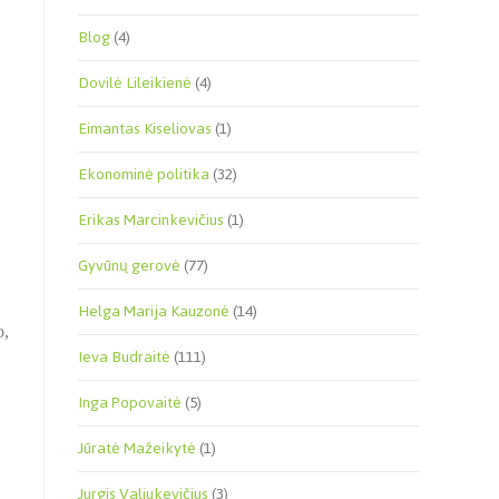
Blog
(4)
Dovilė Lileikienė
(4)
Eimantas Kiseliovas
(1)
Ekonominė politika
(32)
Erikas Marcinkevičius
(1)
Gyvūnų gerovė
(77)
Helga Marija Kauzonė
(14)
o,
Ieva Budraitė
(111)
Inga Popovaitė
(5)
Jūratė Mažeikytė
(1)
Jurgis Valiukevičius
(3)