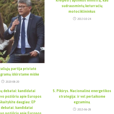
Kreipėsi į aplinkos ministrą, kad
sudrausmintų keturračių
motociklininkus
2013-10-24
aliųjų partija pristatė
ogramą iškirstame miške
2020-08-20
mų debatai: kandidatai
S. Pikšrys. Nacionalinė energetikos
avo požiūriu apie Europos
strategija: ir vėl perlaikome
Skaitykite daugiau: EP
egzaminą
 debatai: kandidatai
2015-06-28
avo požiūriu apie Europos