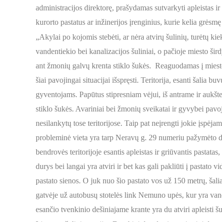
administracijos direktorę, prašydamas sutvarkyti apleistas i
kurorto pastatus ar inžinerijos įrenginius, kurie kelia grėsm
„Akylai po kojomis stebėti, ar nėra atvirų šulinių, turėtų kie
vandentiekio bei kanalizacijos šuliniai, o pačioje miesto šir
ant žmonių galvų krenta stiklo šukės. Reaguodamas į miesto 
šiai pavojingai situacijai išspręsti. Teritorija, esanti šalia
gyventojams. Papūtus stipresniam vėjui, iš antrame ir aukšt
stiklo šukės. Avariniai bei žmonių sveikatai ir gyvybei pavo
nesilankytų tose teritorijose. Taip pat neįrengti jokie įspėj
probleminė vieta yra tarp Neravų g. 29 numeriu pažymėto d
bendrovės teritorijoje esantis apleistas ir griūvantis pastatas,
durys bei langai yra atviri ir bet kas gali pakliūti į pastato
pastato sienos. O juk nuo šio pastato vos už 150 metrų, šali
gatvėje už autobusų stotelės link Nemuno upės, kur yra vand
esančio tvenkinio dešiniajame krante yra du atviri apleisti š