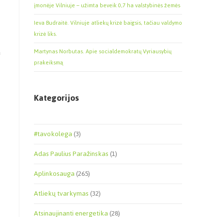
įmonėje Vilniuje – užimta beveik 0,7 ha valstybinės žemės
Ieva Budraitė. Vilniuje atliekų krizė baigsis, tačiau valdymo
krizė liks.
ų
Martynas Norbutas. Apie socialdemokratų Vyriausybių
prakeiksmą
Kategorijos
#tavokolega
(3)
Adas Paulius Paražinskas
(1)
Aplinkosauga
(265)
Atliekų tvarkymas
(32)
Atsinaujinanti energetika
(28)