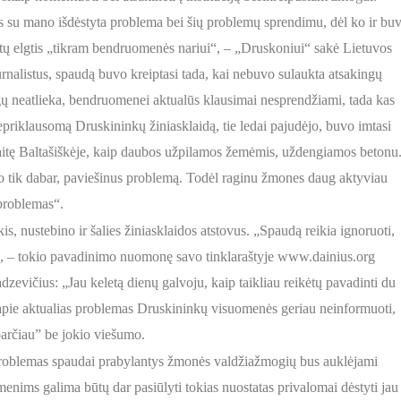
s su mano išdėstyta problema bei šių problemų sprendimu, dėl ko ir bu
ėtų elgtis „tikram bendruomenės nariui“, – „Druskoniui“ sakė Lietuvos
urnalistus, spaudą buvo kreiptasi tada, kai nebuvo sulaukta atsakingų
reigų neatlieka, bendruomenei aktualūs klausimai nesprendžiami, tada kas
 nepriklausomą Druskininkų žiniasklaidą, tie ledai pajudėjo, buvo imtasi
avaitę Baltašiškėje, kaip daubos užpilamos žemėmis, uždengiamos betonu
ėjo tik dabar, paviešinus problemą. Todėl raginu žmones daug aktyviau
i problemas“.
 nustebino ir šalies žiniasklaidos atstovus. „Spaudą reikia ignoruoti,
s“, – tokio pavadinimo nuomonę savo tinklaraštyje www.dainius.org
zevičius: „Jau keletą dienų galvoju, kaip taikliau reikėtų pavadinti du
 apie aktualias problemas Druskininkų visuomenės geriau neinformuoti,
“sparčiau” be jokio viešumo.
roblemas spaudai prabylantys žmonės valdžiažmogių bus auklėjami
menims galima būtų dar pasiūlyti tokias nuostatas privalomai dėstyti jau