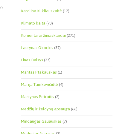
vo
Karolina Kukliauskaitė
(12)
Klimato kaita
(73)
Komentarai žiniasklaidai
(271)
Laurynas Okockis
(37)
.
Linas Balsys
(23)
Mantas Ptakauskas
(1)
Marija Tamkevičiūtė
(4)
Martynas Petraitis
(2)
Medžių ir želdynų apsauga
(66)
Mindaugas Galiauskas
(7)
Modestas Nugaras
(2)