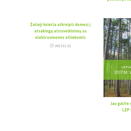
Žalieji kviečia atkreipti dėmesį į
atsakingą atsisveikinimą su
elektroninėmis atliekomis
2013-11-22
Jau galite 
LŽP 