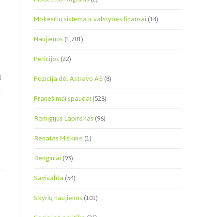
Mokesčių sistema ir valstybės finansai
(14)
Naujienos
(1,701)
Peticijos
(22)
Pozicija dėl Astravo AE
(8)
d
a
Pranešimai spaudai
(528)
Remigijus Lapinskas
(96)
Renatas Miškinis
(1)
Renginiai
(93)
Savivalda
(54)
Skyrių naujienos
(101)