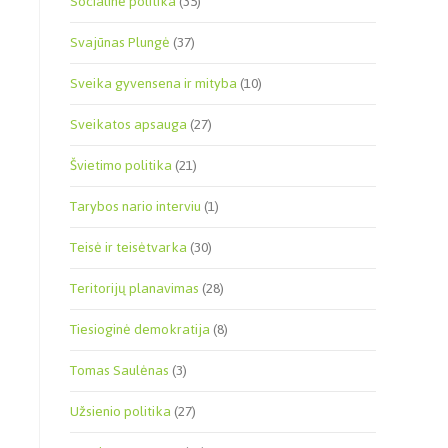
Socialinė politika
(35)
Svajūnas Plungė
(37)
Sveika gyvensena ir mityba
(10)
Sveikatos apsauga
(27)
Švietimo politika
(21)
Tarybos nario interviu
(1)
Teisė ir teisėtvarka
(30)
Teritorijų planavimas
(28)
Tiesioginė demokratija
(8)
Tomas Saulėnas
(3)
Užsienio politika
(27)