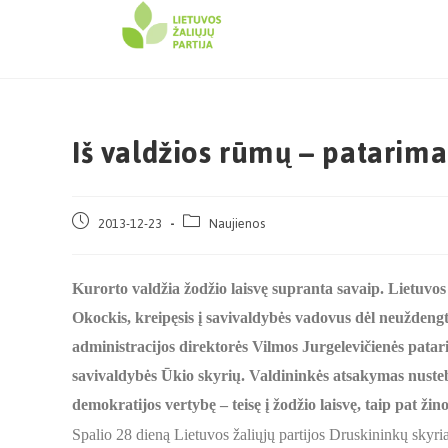
Iš valdžios rūmų – patarim
2013-12-23
Naujienos
Kurorto valdžia žodžio laisvę supranta savaip. Lietuvo
Okockis, kreipęsis į savivaldybės vadovus dėl neuždengt
administracijos direktorės Vilmos Jurgelevičienės patari
savivaldybės Ūkio skyrių. Valdininkės atsakymas nusteb
demokratijos vertybę – teisę į žodžio laisvę, taip pat žin
Spalio 28 dieną Lietuvos žaliųjų partijos Druskininkų skyr