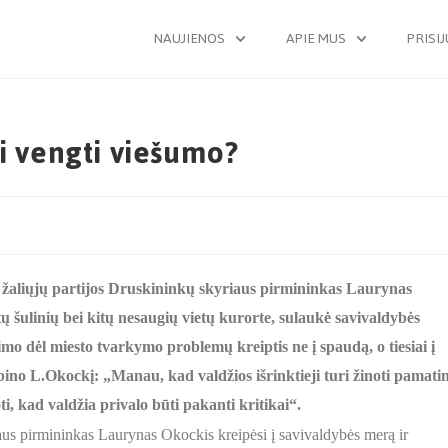
NAUJIENOS
APIE MUS
PRISI
ai vengti viešumo?
s žaliųjų partijos Druskininkų skyriaus pirmininkas Laurynas
ų šulinių bei kitų nesaugių vietų kurorte, sulaukė savivaldybės
mo dėl miesto tvarkymo problemų kreiptis ne į spaudą, o tiesiai į
ino L.Okockį: „Manau, kad valdžios išrinktieji turi žinoti pamati
oti, kad valdžia privalo būti pakanti kritikai“.
iaus pirmininkas Laurynas Okockis kreipėsi į savivaldybės merą ir