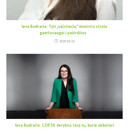
Ieva Budraitė: Tyli „valstiečių” ministro strėlė
gamtosaugai į paširdžius
2020-05-10
Ieva Budraitė. COP30: derybos tarp tų, kurie nebeturi