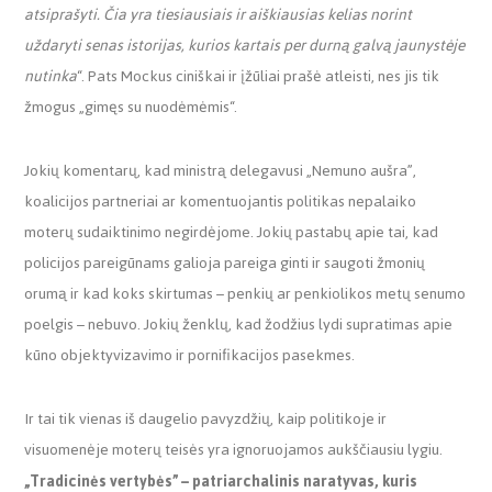
atsiprašyti. Čia yra tiesiausiais ir aiškiausias kelias norint
uždaryti senas istorijas, kurios kartais per durną galvą jaunystėje
nutinka
“
. Pats Mockus ciniškai ir įžūliai prašė atleisti, nes jis tik
žmogus „gimęs su nuodėmėmis“.
Jokių komentarų, kad ministrą delegavusi
„
Nemuno aušra”,
koalicijos partneriai ar komentuojantis politikas nepalaiko
moterų sudaiktinimo negirdėjome. Jokių pastabų apie tai, kad
policijos pareigūnams galioja pareiga ginti ir saugoti žmonių
orumą ir kad koks skirtumas
–
penkių ar penkiolikos metų senumo
poelgis
–
nebuvo. Jokių ženklų, kad žodžius lydi supratimas apie
kūno objektyvizavimo ir pornifikacijos pasekmes.
Ir tai tik vienas iš daugelio pavyzdžių, kaip politikoje ir
visuomenėje moterų teisės yra ignoruojamos aukščiausiu lygiu.
„Tradicinės vertybės” – patriarchalinis naratyvas, kuris