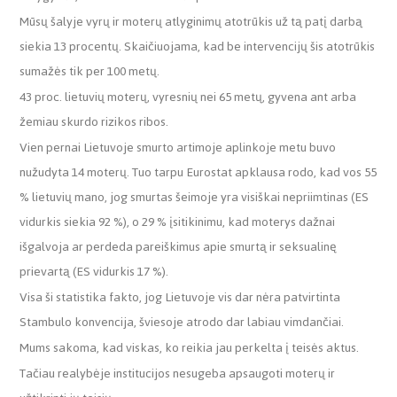
Mūsų šalyje vyrų ir moterų atlyginimų atotrūkis už tą patį darbą
siekia 13 procentų. Skaičiuojama, kad be intervencijų šis atotrūkis
sumažės tik per 100 metų.
43 proc. lietuvių moterų, vyresnių nei 65 metų, gyvena ant arba
žemiau skurdo rizikos ribos.
Vien pernai Lietuvoje smurto artimoje aplinkoje metu buvo
nužudyta 14 moterų. Tuo tarpu Eurostat apklausa rodo, kad vos 55
% lietuvių mano, jog smurtas šeimoje yra visiškai nepriimtinas (ES
vidurkis siekia 92 %), o 29 % įsitikinimu, kad moterys dažnai
išgalvoja ar perdeda pareiškimus apie smurtą ir seksualinę
prievartą (ES vidurkis 17 %).
Visa ši statistika fakto, jog Lietuvoje vis dar nėra patvirtinta
Stambulo konvencija, šviesoje atrodo dar labiau vimdančiai.
Mums sakoma, kad viskas, ko reikia jau perkelta į teisės aktus.
Tačiau realybėje institucijos nesugeba apsaugoti moterų ir