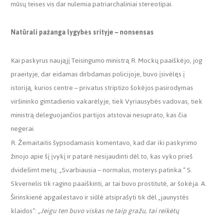
mūsų teises vis dar nulemia patriarchaliniai stereotipai.
Natūrali pažanga lygybės srityje
–
nonsensas
Kai paskyrus naująjį Teisingumo ministrą R. Mockų paaiškėjo, jog
praeityje, dar eidamas dirbdamas policijoje, buvo įsivėlęs į
istoriją, kurios centre – privatus striptizo šokėjos pasirodymas
viršininko gimtadienio vakarėlyje, tiek Vyriausybės vadovas, tiek
ministrą deleguojančios partijos atstovai nesuprato, kas čia
negerai.
R. Žemaitaitis šypsodamasis komentavo, kad dar iki paskyrimo
žinojo apie šį įvykį ir patarė nesijaudinti dėl to, kas vyko prieš
dvidešimt metų: „Svarbiausia – normalus, moterys patinka.“ S.
Skvernelis tik ragino paaiškinti, ar tai buvo prostitutė, ar šokėja. A.
Širinskienė apgailestavo ir siūlė atsiprašyti tik dėl „jaunystės
klaidos“: „
Jeigu ten buvo viskas ne taip gražu, tai reikėtų