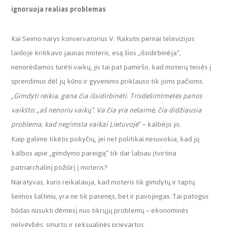
ignoruoja realias problemas
Kai Seimo narys konservatorius V. Rakutis pernai televizijos
laidoje kritikavo jaunas moteris, esą šios „išsidirbinėja“,
nenorėdamos turėti vaikų, jis tai pat pamiršo, kad moterų teisės į
sprendimus dėl jų kūno ir gyvenimo priklauso tik joms pačioms.
„
Gimdyti reikia, gana čia išsidirbinėti. Trisdešimtmetės panos
vaikšto: „aš nenoriu vaikų“. Va čia yra nelaimė, čia didžiausia
problema, kad negimsta vaikai Lietuvoje
“ – kalbėjo jis.
Kaip galime tikėtis pokyčių, jei net politikai nesuvokia, kad jų
kalbos apie „gimdymo pareigą“ tik dar labiau įtvirtina
patriarchalinį požiūrį į moteris?
Naratyvas, kuris reikalauja, kad moteris tik gimdytų ir taptų
šeimos šaltiniu, yra ne tik pasenęs, bet ir pavojingas. Tai patogus
būdas nusukti dėmesį nuo tikrųjų problemų – ekonominės
nelygybės, smurto ir seksualinės prievartos.