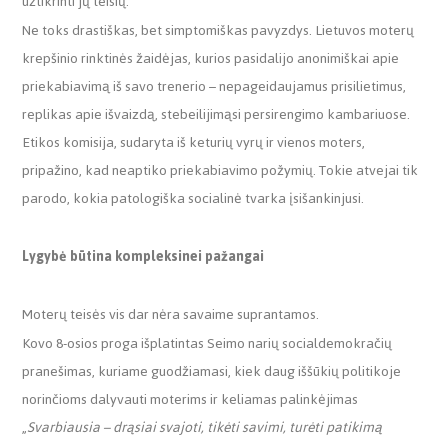
užtikrinti jų teisių.
Ne toks drastiškas, bet simptomiškas pavyzdys. Lietuvos moterų
krepšinio rinktinės žaidėjas, kurios pasidalijo anonimiškai apie
priekabiavimą iš savo trenerio – nepageidaujamus prisilietimus,
replikas apie išvaizdą, stebeilijimąsi persirengimo kambariuose.
Etikos komisija, sudaryta iš keturių vyrų ir vienos moters,
pripažino, kad neaptiko priekabiavimo požymių. Tokie atvejai tik
parodo, kokia patologiška socialinė tvarka įsišankinjusi.
Lygybė būtina kompleksinei pažangai
Moterų teisės vis dar nėra savaime suprantamos.
Kovo 8-osios proga išplatintas Seimo narių socialdemokračių
pranešimas, kuriame guodžiamasi, kiek daug iššūkių politikoje
norinčioms dalyvauti moterims ir keliamas palinkėjimas
„
Svarbiausia – drąsiai svajoti, tikėti savimi, turėti patikimą