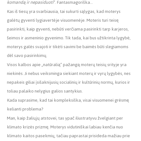
komandą ir nepasiduoti
“. Fantasmagoriška…
Kas iš tiesų yra svarbiausia, tai sukurti sąlygas, kad moterys
galėtų gyventi lygiavertėje visuomenėje. Moteris turi teisę
pasirinkti, kaip gyventi, nebūti verčiama pasirinkti tarp karjeros,
šeimos ir asmeninio gyvenimo. Tik tada, kai bus užtikrinta lygybė,
moterys galės svajoti ir tikėti savimi be baimės būti slegiamoms
dėl savo pasirinkimų.
Visos kalbos apie „natūralią” pažangą moterų teisių srityje yra
niekinės. Ji nebus veiksminga siekiant moterų ir vyrų lygybės, nes
nepakeis giliai įsišaknijusių socialinių ir kultūrinių normų, kurios ir
toliau palaiko nelygius galios santykius.
Kada suprasime, kad tai kompleksiška, visai visuomenei grėsmę
kelianti problema?
Man, kaip žaliųjų atstovei, tas ypač iliustratyvu žvelgiant per
klimato krizės prizmę. Moterys vidutiniškai labiau kenčia nuo
klimato kaitos pasekmių, tačiau paprastai prisideda mažiau prie