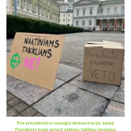
Prie prezidentūros surengta demonstracija: žalieji
Prezidento prašė vetuoti naktinių taikiklių įteisinimą