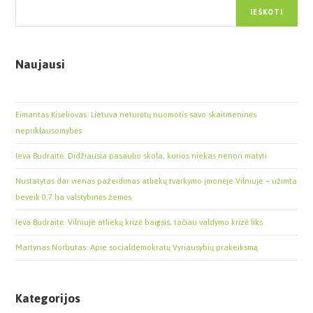
IEŠKOTI
Naujausi
Eimantas Kiseliovas. Lietuva neturėtų nuomotis savo skaitmeninės
nepriklausomybės
Ieva Budraitė. Didžiausia pasaulio skola, kurios niekas nenori matyti
Nustatytas dar vienas pažeidimas atliekų tvarkymo įmonėje Vilniuje – užimta
beveik 0,7 ha valstybinės žemės
Ieva Budraitė. Vilniuje atliekų krizė baigsis, tačiau valdymo krizė liks.
Martynas Norbutas. Apie socialdemokratų Vyriausybių prakeiksmą
Kategorijos