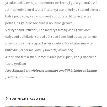
ją sukeliančių emisijų, nes moterų perkamoji galia yra mažesnė.
Jei mes norime kurti tvarią ir teisingą ateitį, turime stiprinti moterų
balsą politikoje, kad visuomenės prioritetai būtų ne greitas
pelnas, o ilgalaikė socialinė ir aplinkos gerovė.
Valstybė turi užtikrinti, kad moterys turėtų visas galimybes
dalyvauti politikoje, spręsti dėl savo kūno, būti apsaugotos nuo
smurto ir diskriminacijos. Tai nėra radikalūs reikalavimai – tai
būtinybė, jei norime kurti lygiavertę visuomenę.
Ateitis yra feministinė, ir mes turime pasirūpinti, kad ji šiandiena
taptų greičiau.
Ieva Budraitė yra viešosios politikos analitikė, Lietuvos žaliųjų
partijos pirmininkė
YOU MIGHT ALSO LIKE