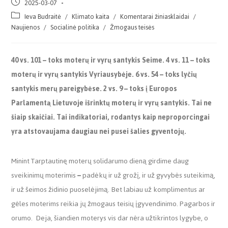
2025-03-07
Ieva Budraitė
/
Klimato kaita
/
Komentarai žiniasklaidai
/
Naujienos
/
Socialinė politika
/
Žmogaus teisės
40 vs. 101
–
toks moterų ir vyrų santykis Seime. 4 vs. 11
–
toks
moterų ir vyrų santykis Vyriausybėje. 6 vs. 54
–
toks lyčių
santykis merų pareigybėse. 2 vs. 9
–
toks į Europos
Parlamentą Lietuvoje išrinktų moterų ir vyrų santykis. Tai ne
šiaip skaičiai. Tai indikatoriai, rodantys kaip neproporcingai
yra atstovaujama daugiau nei pusei šalies gyventojų.
Minint Tarptautinę moterų solidarumo dieną girdime daug
sveikinimų moterimis
–
padėkų ir už grožį, ir už gyvybės suteikimą,
ir už šeimos židinio puoselėjimą. Bet labiau už komplimentus ar
gėles moterims reikia jų žmogaus teisių įgyvendinimo. Pagarbos ir
orumo. Deja, šiandien moterys vis dar nėra užtikrintos lygybe, o