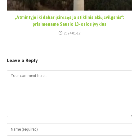
„Atmintyje iki dabar įsirėžęs jo stiklinis akių žvilgsnis“:
prisimename Sausio 13-osios įvykius
2024-01-12
Leave a Reply