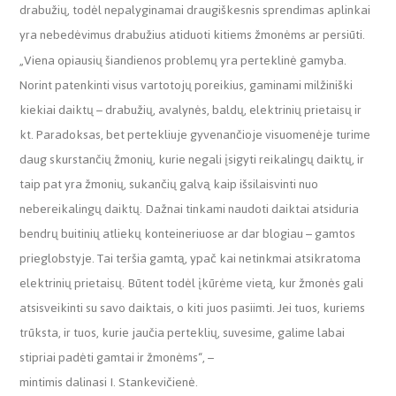
drabužių, todėl nepalyginamai draugiškesnis sprendimas aplinkai
yra nebedėvimus drabužius atiduoti kitiems žmonėms ar persiūti.
„Viena opiausių šiandienos problemų yra perteklinė gamyba.
Norint patenkinti visus vartotojų poreikius, gaminami milžiniški
kiekiai daiktų – drabužių, avalynės, baldų, elektrinių prietaisų ir
kt. Paradoksas, bet pertekliuje gyvenančioje visuomenėje turime
daug skurstančių žmonių, kurie negali įsigyti reikalingų daiktų, ir
taip pat yra žmonių, sukančių galvą kaip išsilaisvinti nuo
nebereikalingų daiktų. Dažnai tinkami naudoti daiktai atsiduria
bendrų buitinių atliekų konteineriuose ar dar blogiau – gamtos
prieglobstyje. Tai teršia gamtą, ypač kai netinkmai atsikratoma
elektrinių prietaisų. Būtent todėl įkūrėme vietą, kur žmonės gali
atsisveikinti su savo daiktais, o kiti juos pasiimti. Jei tuos, kuriems
trūksta, ir tuos, kurie jaučia perteklių, suvesime, galime labai
stipriai padėti gamtai ir žmonėms“, –
mintimis dalinasi I. Stankevičienė.