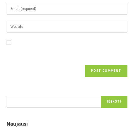
Save my name, email, and website in this browser for the next time
I comment.
Paieška
IEŠKOTI
Naujausi