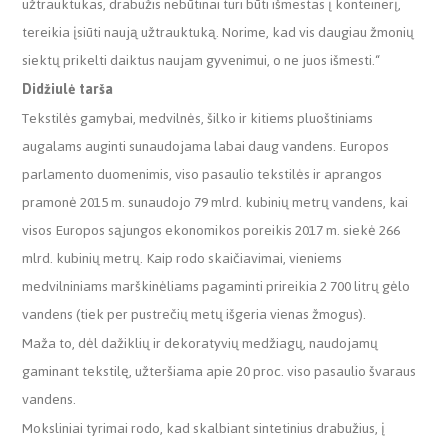
užtrauktukas, drabužis nebūtinai turi būti išmestas į konteinerį,
tereikia įsiūti naują užtrauktuką. Norime, kad vis daugiau žmonių
siektų prikelti daiktus naujam gyvenimui, o ne juos išmesti.“
Didžiulė tarša
Tekstilės gamybai, medvilnės, šilko ir kitiems pluoštiniams
augalams auginti sunaudojama labai daug vandens. Europos
parlamento duomenimis, viso pasaulio tekstilės ir aprangos
pramonė 2015 m. sunaudojo 79 mlrd. kubinių metrų vandens, kai
visos Europos sąjungos ekonomikos poreikis 2017 m. siekė 266
mlrd. kubinių metrų. Kaip rodo skaičiavimai, vieniems
medvilniniams marškinėliams pagaminti prireikia 2 700 litrų gėlo
vandens (tiek per pustrečių metų išgeria vienas žmogus).
Maža to, dėl dažiklių ir dekoratyvių medžiagų, naudojamų
gaminant tekstilę, užteršiama apie 20 proc. viso pasaulio švaraus
vandens.
Moksliniai tyrimai rodo, kad skalbiant sintetinius drabužius, į