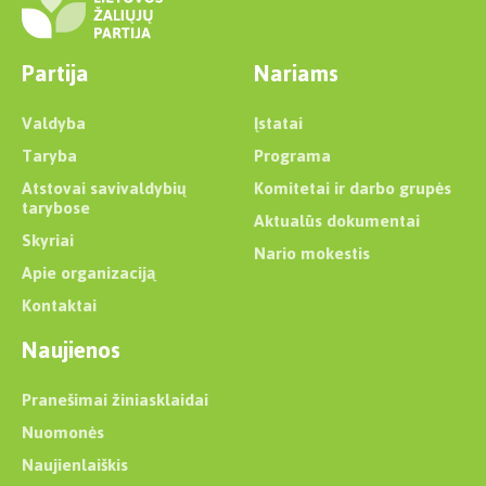
Partija
Nariams
Valdyba
Įstatai
Taryba
Programa
Atstovai savivaldybių
Komitetai ir darbo grupės
tarybose
Aktualūs dokumentai
Skyriai
Nario mokestis
Apie organizaciją
Kontaktai
Naujienos
Pranešimai žiniasklaidai
Nuomonės
Naujienlaiškis