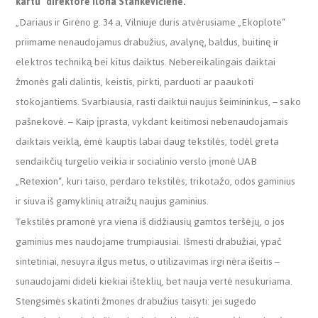
kartu“ direktorė Ilona Stankevičienė.
„Dariaus ir Girėno g. 34 a, Vilniuje duris atvėrusiame „Ekoplote“
priimame nenaudojamus drabužius, avalynę, baldus, buitinę ir
elektros techniką bei kitus daiktus. Nebereikalingais daiktai
žmonės gali dalintis, keistis, pirkti, parduoti ar paaukoti
stokojantiems. Svarbiausia, rasti daiktui naujus šeimininkus, – sako
pašnekovė. – Kaip įprasta, vykdant keitimosi nebenaudojamais
daiktais veiklą, ėmė kauptis labai daug tekstilės, todėl greta
sendaikčių turgelio veikia ir socialinio verslo įmonė UAB
„Retexion“, kuri taiso, perdaro tekstilės, trikotažo, odos gaminius
ir siuva iš gamyklinių atraižų naujus gaminius.
Tekstilės pramonė yra viena iš didžiausių gamtos teršėjų, o jos
gaminius mes naudojame trumpiausiai. Išmesti drabužiai, ypač
sintetiniai, nesuyra ilgus metus, o utilizavimas irgi nėra išeitis –
sunaudojami dideli kiekiai išteklių, bet nauja vertė nesukuriama.
Stengsimės skatinti žmones drabužius taisyti: jei sugedo