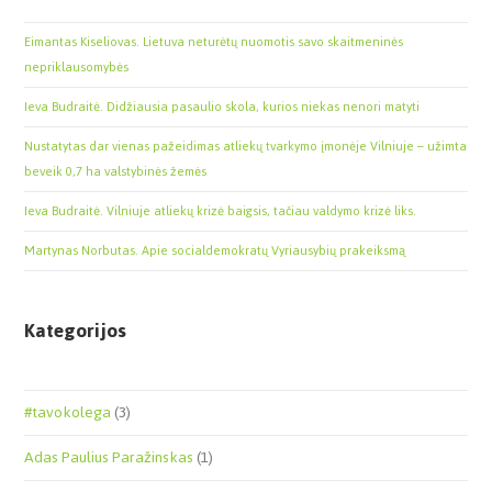
Eimantas Kiseliovas. Lietuva neturėtų nuomotis savo skaitmeninės
nepriklausomybės
Ieva Budraitė. Didžiausia pasaulio skola, kurios niekas nenori matyti
Nustatytas dar vienas pažeidimas atliekų tvarkymo įmonėje Vilniuje – užimta
beveik 0,7 ha valstybinės žemės
Ieva Budraitė. Vilniuje atliekų krizė baigsis, tačiau valdymo krizė liks.
Martynas Norbutas. Apie socialdemokratų Vyriausybių prakeiksmą
Kategorijos
#tavokolega
(3)
Adas Paulius Paražinskas
(1)