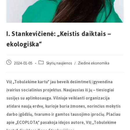
I. Stankevičienė: „Keistis daiktais –
ekologiška“
2024-01-05
Skyrių naujienos
/
Žiedinė ekonomika
VšĮ „Tobulėkime kartu“ jau beveik dešimtmetį įgyvendina
įvairius socialinius
projektus. Naujausias iš jų – tiesiogiai
susijęs su aplinkosauga. Vilniuje veikianti
organizacija
atidarė naują erdvę, kurioje buria žmones, norinčius mokytis
darbo
įgūdžių, tvarumo ir gamtos tausojimo įpročių. Plačiau
apie „ECOPLOTĄ“ pasakoja
idėjos autorė, VšĮ „Tobulėkime