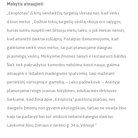
Mokytis atnaujinti
„Ekoplotas“ iš kitų sendaikčių turgelių skiriasi tuo, kad veiks
ištisus metus. „Dažnai tokių turgelių veiklą riboja oro sąlygos,
kurias sunku nuspėti net šiltuoju metų laiku, o juk niekas nenori,
kad atsinešti daiktai sušlaptų. Patalpas išsinuomojome, kad
galėtume veikti visus metus, tai pat planuojame daugiau
prasmingų veiklų. Mokysime žmones taisyti ir restauruoti baldus.
Šiek tiek pabraižytos komodos nebūtina keisti nauja, galima
atnaujinti ir išdailinti madingomis spalvomis, taip mažinant
perteklinį vartojimą ir gamybą, – sako pašnekovė. – Ateityje
planuojame rengti įvairias kūrybines, edukacines dirbtuves.
Siekiame, kad žinia apie „Ekoplotą“ pasklistų plačiau, nes
daugelis žmonių nori gyventi ekologiškiau, tačiau ne visada žino
kaip tai padaryti bei kur atiduoti nebereikalingus daiktus.
Lauksime Jūsų Dariaus ir Girėno g. 34 a, Vilniuje.“