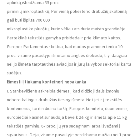
aplinką išleidžiama 35 proc.
pirminių mikroplastikų. Per vieną poliesterio drabužių skalbimą
gali būti išpilta 700 000
mikroplastiko pluoštų, kurie vėliau atsiduria maisto grandinėje.
Perteklinė tekstilės gamyba prisideda ir prie klimato kaitos.
Europos Parlamentas skelbia, kad mados pramonei tenka 10
proc. visame pasaulyje išmetamo anglies dioksido, t. y. daugiau
nei jo išmeta tarptautinės aviacijos ir jūrų laivybos sektoriai kartu
sudėjus.
Išmesti į tinkamą konteinerį nepakanka
I. Stankevičienė atkreipia dėmesį, kad didžioji dalis žmonių
nebereikalingus drabužius tiesiog išmeta. Net jei ir į tekstilės
konteinerius, tai itin didina taršą. Europos komiteto, duomenimis,
europiečiai kasmet sunaudoja beveik 26 kg ir išmeta apie 11 kg
tekstilės gaminių. 87 proc. jų yra sudeginami arba išvežami į
sąvartynus. Deja, visame pasaulyje perdirbama mažiau nei 1 proc.