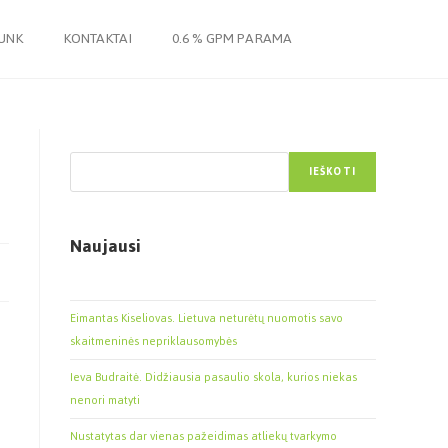
JUNK
KONTAKTAI
0.6 % GPM PARAMA
Paieška
IEŠKOTI
Naujausi
Eimantas Kiseliovas. Lietuva neturėtų nuomotis savo
skaitmeninės nepriklausomybės
Ieva Budraitė. Didžiausia pasaulio skola, kurios niekas
nenori matyti
Nustatytas dar vienas pažeidimas atliekų tvarkymo