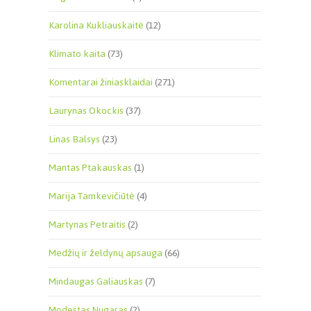
Karolina Kukliauskaitė
(12)
Klimato kaita
(73)
Komentarai žiniasklaidai
(271)
Laurynas Okockis
(37)
Linas Balsys
(23)
Mantas Ptakauskas
(1)
Marija Tamkevičiūtė
(4)
Martynas Petraitis
(2)
Medžių ir želdynų apsauga
(66)
Mindaugas Galiauskas
(7)
Modestas Nugaras
(2)