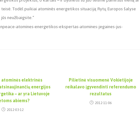
getikos projektus, o kartais – ir bylinėtis su juo teisme pamiršus vieną ar
teisė. Todėl puikiai atominės energetikos situaciją Rytų Europos šalyse
jūs neužbaigsite.“
greenpeace-atomines-energetikos-ekspertas-atomines-jegaines-jus-
 atominės elektrinės
Pilietinė visuomenė Vokietijoje
 atsinaujinančių energijos
reikalavo įgyvendinti referendumo
rgetika – ar yra Lietuvoje
rezultatus
ietoms abiems?
2012-11-06
2012-03-12