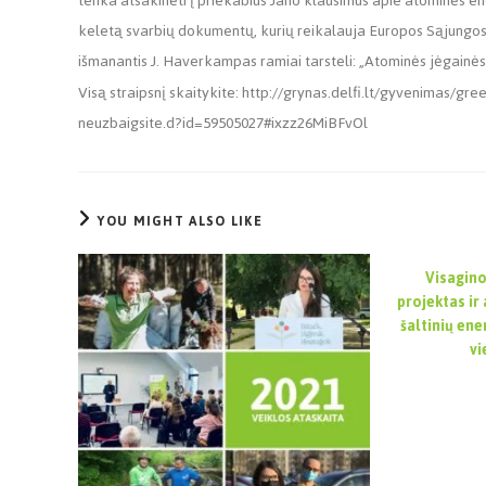
tenka atsakinėti į priekabius Jano klausimus apie atominės ener
keletą svarbių dokumentų, kurių reikalauja Europos Sąjungos 
išmanantis J. Haverkampas ramiai tarsteli: „Atominės jėgainės 
Visą straipsnį skaitykite: http://grynas.delfi.lt/gyvenimas/
neuzbaigsite.d?id=59505027#ixzz26MiBFvOl
YOU MIGHT ALSO LIKE
Visagino
projektas ir
šaltinių ene
v