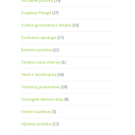
Socialinė politika
(35)
Svajūnas Plungė
(37)
Sveika gyvensena ir mityba
(10)
Sveikatos apsauga
(27)
Švietimo politika
(21)
Tarybos nario interviu
(1)
Teisė ir teisėtvarka
(30)
Teritorijų planavimas
(28)
Tiesioginė demokratija
(8)
Tomas Saulėnas
(3)
Užsienio politika
(27)