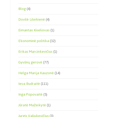
Blog
(4)
Dovilė Lileikienė
(4)
Eimantas Kiseliovas
(1)
Ekonominė politika
(32)
Erikas Marcinkevičius
(1)
Gyvūnų gerovė
(77)
Helga Marija Kauzonė
(14)
Ieva Budraitė
(111)
Inga Popovaitė
(5)
Jūratė Mažeikytė
(1)
Jurgis Valiukevičius
(3)