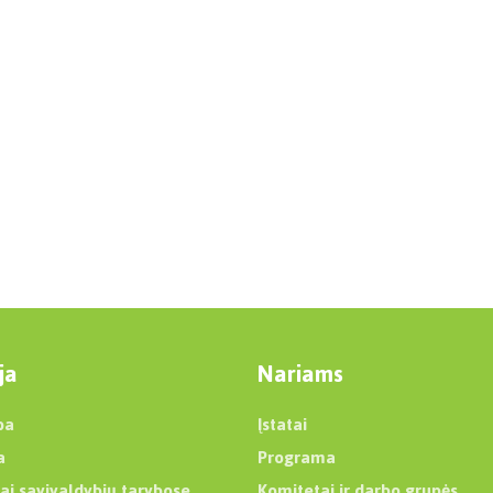
ja
Nariams
ba
Įstatai
a
Programa
ai savivaldybių tarybose
Komitetai ir darbo grupės