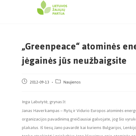
„Greenpeace“ atominės ene
jėgainės jūs neužbaigsite
2012-09-13
Naujienos
Inga Labutytė, grynas.lt
Janas Haverkampas – Rytų ir Vidurio Europos atominės energet
organizacijos pavadinimą greičiausiai galvojate, jog šio vyruk
plakatus. Iš tiesų Jano pavardė kai kuriems Bulgarijos, Lenkij