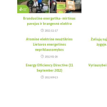
Branduolinė energetika- mirtinas
pavojus ir brangesnė elektra
2011-11-17
Atominė elektrinė neužtikrins
Žaliųjų są
Lietuvos energetinės
žygyje
nepriklausomybės
2012-01-26
Energy Efficiency Directive (11
Vyriausybei
September 2012)
2012-09-13