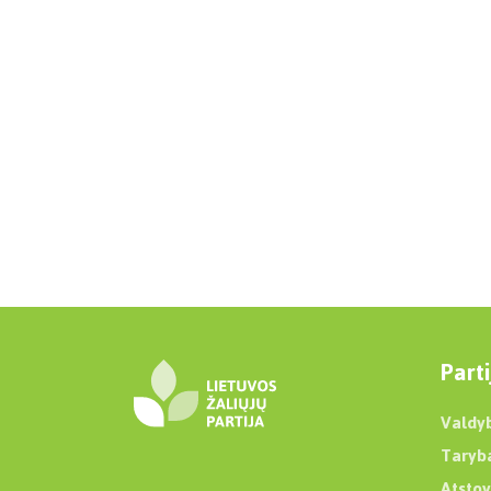
Parti
Valdy
Taryb
Atstov