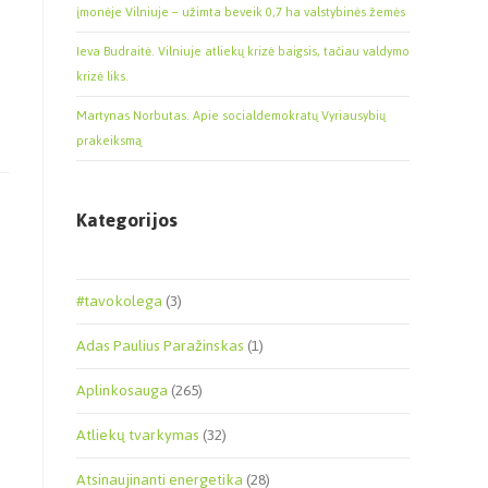
įmonėje Vilniuje – užimta beveik 0,7 ha valstybinės žemės
Ieva Budraitė. Vilniuje atliekų krizė baigsis, tačiau valdymo
krizė liks.
Martynas Norbutas. Apie socialdemokratų Vyriausybių
prakeiksmą
Kategorijos
#tavokolega
(3)
Adas Paulius Paražinskas
(1)
Aplinkosauga
(265)
Atliekų tvarkymas
(32)
Atsinaujinanti energetika
(28)