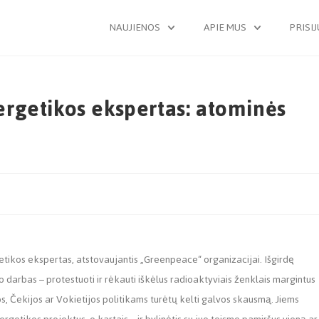
NAUJIENOS
APIE MUS
PRISI
rgetikos ekspertas: atominės
ikos ekspertas, atstovaujantis „Greenpeace“ organizacijai. Išgirdę
o darbas – protestuoti ir rėkauti iškėlus radioaktyviais ženklais margintus
os, Čekijos ar Vokietijos politikams turėtų kelti galvos skausmą. Jiems