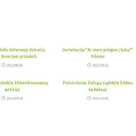
jūdis dalyvauja dviračių
Instaliacija “Ar mesi pinigus į balą?”
. Kviečiam prisidėti.
Vilnius
2012-08-01
2012-10-11
 įteikta 10 bendruomenių
Patvirtintas Žaliųjų sąjūdžio Etikos
peticija
kodeksas
2012-09-26
2012-10-01