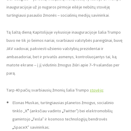
inauguracijoje už jo nugaros pirmoje eilėje nebūtų stovėję
turtingiausi pasaulio žmonės – socialinių medijų savininkai.
Tą šaltą dieną Kapitolijuje vykusioje inauguracijoje šalia Trumpo
buvo ne tik jo šeimos nariai, svarbiausi valstybės pareigūnai, buvę
JAV vadovai, pakviesti užsienio valstybių prezidentai ir
ambasadoriai, bet ir privatūs asmenys, kontroliuojantys tai, ką
matote ekrane – į jį vidutinis žmogus žiūri apie 7–9 valandas per
parą.
Tarp 40 pačių svarbiausių žmonių šalia Trumpo
stovėjo
:
Elonas Muskas, turtingiausias planetos žmogus, socialinio
tinklo „X
“
(anksčiau vadinto
„
Twitter”) bei elektromobilių
gamintojo
„
Tesla” ir kosmoso technologijų bendrovės
„
SpaceX” savininkas;