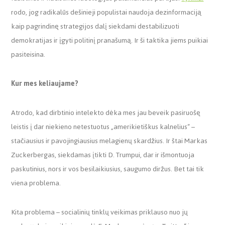
rodo, jog radikalūs dešinieji populistai naudoja dezinformaciją
kaip pagrindinę strategijos dalį siekdami destabilizuoti
demokratijas ir įgyti politinį pranašumą. Ir ši taktika jiems puikiai
pasiteisina.
Kur mes keliaujame?
Atrodo, kad dirbtinio intelekto dėka mes jau beveik pasiruošę
leistis į dar niekieno netestuotus „amerikietiškus kalnelius“ –
stačiausius ir pavojingiausius melagienų skardžius. Ir štai Markas
Zuckerbergas, siekdamas įtikti D. Trumpui, dar ir išmontuoja
paskutinius, nors ir vos besilaikiusius, saugumo diržus. Bet tai tik
viena problema.
Kita problema – socialinių tinklų veikimas priklauso nuo jų