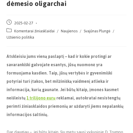
dėmesio oligarchai
2025-02-27
Komentarai žiniasklaidai
/
Naujienos
/
Svajūnas Plungė
/
Užsienio politika
Atskleisiu jums vieną paslaptį – kad ir kokie protingi ar
savarankiški galvojate esantys, jūsų nuomonė yra
formuojama kasdien. Taip, jūsų vertybės ir gyvenimiški
potyriai turi įtakos, bet milžinišką vaidmenį atlieka ir
informacija, kurią gaunate. Jei būtų kitaip, įmonės kasmet
neišleistų
1 trilijono eurų
reklamai, autokratai nesistengtų
perimti žiniasklaidos priemonių ar uždaryti jiems nepalankių
informacijos šaltinių.
Dar daugiau – jei būtų kitaip, šių metų sausį vykusioje D. Trumpo