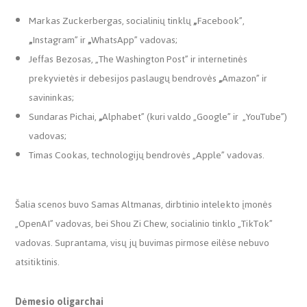
Markas Zuckerbergas, socialinių tinklų
„
Facebook”,
„
Instagram” ir
„
WhatsApp” vadovas;
Jeffas Bezosas,
„
The Washington Post” ir internetinės
prekyvietės ir debesijos paslaugų bendrovės
„
Amazon” ir
savininkas;
Sundaras Pichai,
„
Alphabet” (kuri valdo
„
Google” ir
„
YouTube”)
vadovas;
Timas Cookas, technologijų bendrovės
„
Apple” vadovas.
Šalia scenos buvo Samas Altmanas, dirbtinio intelekto įmonės
„
OpenAI” vadovas, bei Shou Zi Chew, socialinio tinklo
„
TikTok”
vadovas. Suprantama, visų jų buvimas pirmose eilėse nebuvo
atsitiktinis.
Dėmesio oligarchai