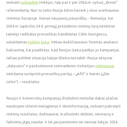
siekiant
suklaidinti
rinkėjus, taip pat ir per 2016 m. vykusį „Brexit“
referendumą. Nuo to laiko Rusija kišosi beveik į visus svarbiausius
rinkimus Europoje. Vienas naujausių pavyzdžių – Rumunija, kur
2024 m. lapkričio 24 d. pirmąjį prezidento rinkimų turą netikėtai
laimėjo radikalus prorusiškas kandidatas Călin Georgescu,
sukeldamas
politinį šoką
. Vėliau Aukščiausiasis Teismas anuliavo
balsavimą, kai paaiškėjo, kad Rusijos įtaka padėjo jo kampanijai,
tačiau politinė situacija šalyje išlieka nestabili. Rusija aktyviai
„dalyvavo“ ir paskutiniuose sekmadienio Vokietijos
rinkimuose
,
siekdama sustiprinti prorusiškų partijų –
„
AfD” ir Kairės (
„
Die
Linke”) – rezultatus.
Rusijos ir komercinių kompanijų ištobulinti metodai dabar plačiai
naudojami skleisti melagienas ir dezinformaciją, siekiant pakreipti
rinkimų rezultatus, dažniausiai, kraštutinės dešinės, neonacių ir
fašistinių jėgų naudai. Ir tai jau pasiteisino ne vienoje šalyje: 2016