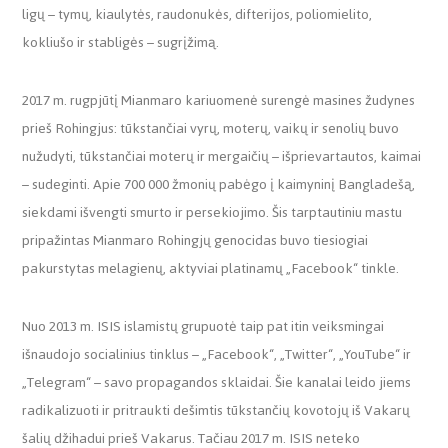
ligų – tymų, kiaulytės, raudonukės, difterijos, poliomielito,
kokliušo ir stabligės – sugrįžimą.
2017 m. rugpjūtį Mianmaro kariuomenė surengė masines žudynes
prieš Rohingjus: tūkstančiai vyrų, moterų, vaikų ir senolių buvo
nužudyti, tūkstančiai moterų ir mergaičių – išprievartautos, kaimai
– sudeginti. Apie 700 000 žmonių pabėgo į kaimyninį Bangladešą,
siekdami išvengti smurto ir persekiojimo. Šis tarptautiniu mastu
pripažintas Mianmaro Rohingjų genocidas buvo tiesiogiai
pakurstytas melagienų, aktyviai platinamų „Facebook“ tinkle.
Nuo 2013 m. ISIS islamistų grupuotė taip pat itin veiksmingai
išnaudojo socialinius tinklus – „Facebook“, „Twitter“, „YouTube“ ir
„Telegram“ – savo propagandos sklaidai. Šie kanalai leido jiems
radikalizuoti ir pritraukti dešimtis tūkstančių kovotojų iš Vakarų
šalių džihadui prieš Vakarus. Tačiau 2017 m. ISIS neteko