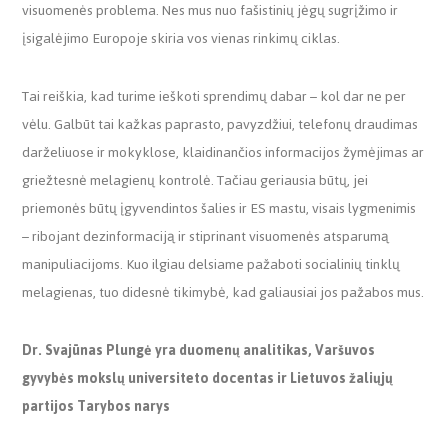
visuomenės problema. Nes mus nuo fašistinių jėgų sugrįžimo ir
įsigalėjimo Europoje skiria vos vienas rinkimų ciklas.
Tai reiškia, kad turime ieškoti sprendimų dabar – kol dar ne per
vėlu. Galbūt tai kažkas paprasto, pavyzdžiui, telefonų draudimas
darželiuose ir mokyklose, klaidinančios informacijos žymėjimas ar
griežtesnė melagienų kontrolė. Tačiau geriausia būtų, jei
priemonės būtų įgyvendintos šalies ir ES mastu, visais lygmenimis
– ribojant dezinformaciją ir stiprinant visuomenės atsparumą
manipuliacijoms. Kuo ilgiau delsiame pažaboti socialinių tinklų
melagienas, tuo didesnė tikimybė, kad galiausiai jos pažabos mus.
Dr. Svajūnas Plungė yra duomenų analitikas, Varšuvos
gyvybės mokslų universiteto docentas ir Lietuvos žaliųjų
partijos Tarybos narys