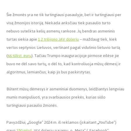
Šie žmonės yra ne tik turtingiausi pasaulyje, bet ir turtingiausi per
visą žmonijos istoriją. Niekada anksčiau tiek pasaulio turto
nebuvo sutelkta kelių asmenų rankose. Jų bendras asmeninis
turtas siekia apie
1,2 trilijono JAV dolerių
– maždaug tiek, kiek
vertos septynios Lietuvos, vertinant pagal vidutinio lietuvio turtą
(
66 tūkst. eurų
). Tačiau Trumpo inauguracijoje pirmose eilėse jie
buvo ne dėl savo turtų, o dėl to, kad kontroliuoja mūsų dėmesį ir
algoritmus, lemiančius, kaip jis bus paskirstytas.
Būtent mūsų dėmesys ir asmeniniai duomenys, leidžiantys lengviau
mumis manipuliuoti, yra svarbiausios prekės, kurias siūlo
turtingiausi pasaulio žmonės.
Pavyzdžiui,
„
Google” 2024 m. iš reklamos (įskaitant
„
YouTube”)
gavo
350 mlrd.
JAV dolerių pajamų, o
„
Meta” (
„
Facebook”,