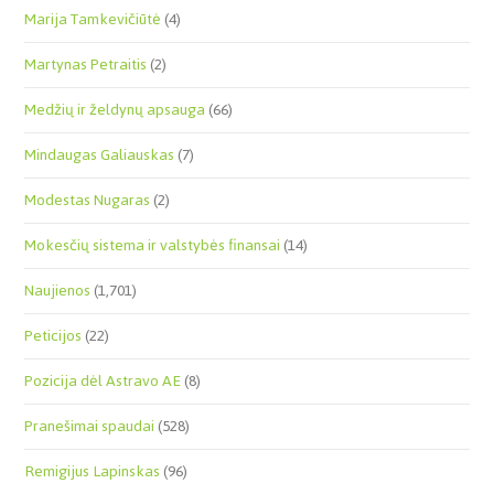
Marija Tamkevičiūtė
(4)
Martynas Petraitis
(2)
Medžių ir želdynų apsauga
(66)
Mindaugas Galiauskas
(7)
Modestas Nugaras
(2)
Mokesčių sistema ir valstybės finansai
(14)
Naujienos
(1,701)
Peticijos
(22)
Pozicija dėl Astravo AE
(8)
Pranešimai spaudai
(528)
Remigijus Lapinskas
(96)