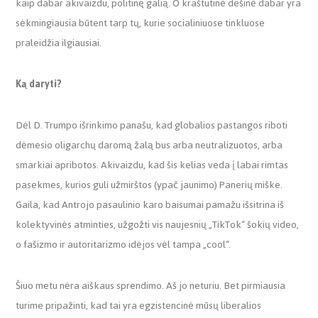
kaip dabar akivaizdu, politinę galią. O kraštutinė dešinė dabar yra
sėkmingiausia būtent tarp tų, kurie socialiniuose tinkluose
praleidžia ilgiausiai.
Ką daryti?
Dėl D. Trumpo išrinkimo panašu, kad globalios pastangos riboti
dėmesio oligarchų daromą žalą bus arba neutralizuotos, arba
smarkiai apribotos. Akivaizdu, kad šis kelias veda į labai rimtas
pasekmes, kurios guli užmirštos (ypač jaunimo) Panerių miške.
Gaila, kad Antrojo pasaulinio karo baisumai pamažu išsitrina iš
kolektyvinės atminties, užgožti vis naujesnių „TikTok“ šokių video,
o fašizmo ir autoritarizmo idėjos vėl tampa „cool“.
Šiuo metu nėra aiškaus sprendimo. Aš jo neturiu. Bet pirmiausia
turime pripažinti, kad tai yra egzistencinė mūsų liberalios