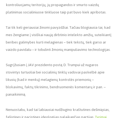
kontroliuojamų teritorijų, jų propagandos ir smurto vaizdų
platinimas socialiniuose tinkluose taip pat buvo kiek apribotas.
Tai tik keli geriausiai žinomi pavyzdžiai. Tačiau blogiausia tai, kad
mes žengiame į visiškai naują dirbtinio intelekto amžių, suteikiantį
beribes galimybes kurti melagienas – tiek tekstų, tiek garso ar
vaizdo pavidalu – ir tobulinti žmonių manipuliavimo technologijas.
Sugrįžusiam į JAV prezidento postą D. Trumpui už nugaros
stovintys turtuoliai bei socialinių tinklų vadovai paskelbė apie
likusių (kad ir menkų) melagienų kontrolės priemonių –
blokavimų, faktų tikrinimo, bendruomenės komentarų ir pan. –
panaikinimą.
Nenuostabu, kad tai labiausiai nudžiugino kraštutines dešiniąsias,
fašistines ir nacistines ideologijas palaikančias partijas.
Tyrimai