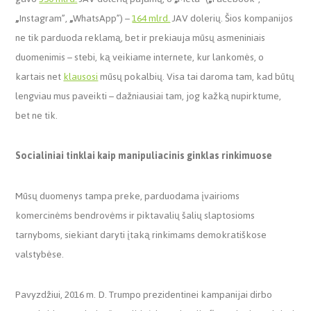
„
Instagram”,
„
WhatsApp”) –
164 mlrd.
JAV dolerių. Šios kompanijos
ne tik parduoda reklamą, bet ir prekiauja mūsų asmeniniais
duomenimis – stebi, ką veikiame internete, kur lankomės, o
kartais net
klausosi
mūsų pokalbių. Visa tai daroma tam, kad būtų
lengviau mus paveikti – dažniausiai tam, jog kažką nupirktume,
bet ne tik.
Socialiniai tinklai kaip manipuliacinis ginklas rinkimuose
Mūsų duomenys tampa preke, parduodama įvairioms
komercinėms bendrovėms ir piktavalių šalių slaptosioms
tarnyboms, siekiant daryti įtaką rinkimams demokratiškose
valstybėse.
Pavyzdžiui, 2016 m. D. Trumpo prezidentinei kampanijai dirbo