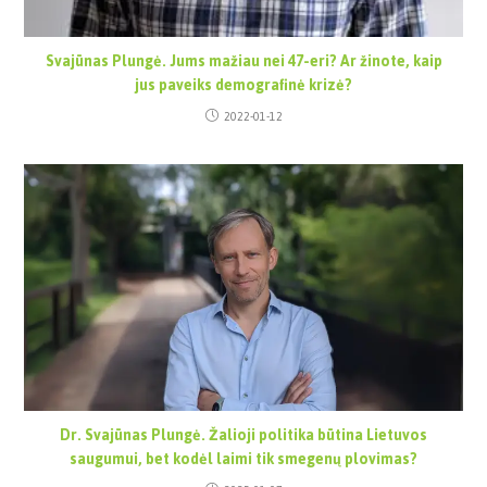
Svajūnas Plungė. Jums mažiau nei 47-eri? Ar žinote, kaip
jus paveiks demografinė krizė?
2022-01-12
Dr. Svajūnas Plungė. Žalioji politika būtina Lietuvos
saugumui, bet kodėl laimi tik smegenų plovimas?