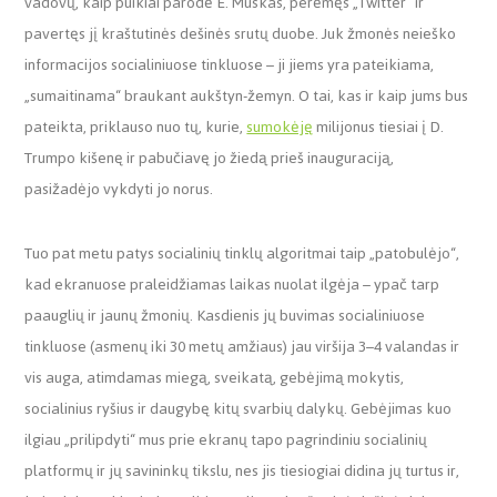
vadovų, kaip puikiai parodė E. Muskas, perėmęs „Twitter“ ir
pavertęs jį kraštutinės dešinės srutų duobe. Juk žmonės neieško
informacijos socialiniuose tinkluose – ji jiems yra pateikiama,
„sumaitinama“ braukant aukštyn-žemyn. O tai, kas ir kaip jums bus
pateikta, priklauso nuo tų, kurie,
sumokėję
milijonus tiesiai į D.
Trumpo kišenę ir pabučiavę jo žiedą prieš inauguraciją,
pasižadėjo vykdyti jo norus.
Tuo pat metu patys socialinių tinklų algoritmai taip „patobulėjo“,
kad ekranuose praleidžiamas laikas nuolat ilgėja – ypač tarp
paauglių ir jaunų žmonių. Kasdienis jų buvimas socialiniuose
tinkluose (asmenų iki 30 metų amžiaus) jau viršija 3–4 valandas ir
vis auga, atimdamas miegą, sveikatą, gebėjimą mokytis,
socialinius ryšius ir daugybę kitų svarbių dalykų. Gebėjimas kuo
ilgiau „prilipdyti“ mus prie ekranų tapo pagrindiniu socialinių
platformų ir jų savininkų tikslu, nes jis tiesiogiai didina jų turtus ir,