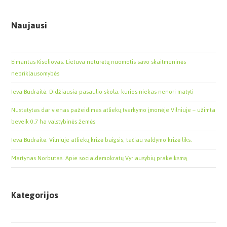
Naujausi
Eimantas Kiseliovas. Lietuva neturėtų nuomotis savo skaitmeninės
nepriklausomybės
Ieva Budraitė. Didžiausia pasaulio skola, kurios niekas nenori matyti
Nustatytas dar vienas pažeidimas atliekų tvarkymo įmonėje Vilniuje – užimta
beveik 0,7 ha valstybinės žemės
Ieva Budraitė. Vilniuje atliekų krizė baigsis, tačiau valdymo krizė liks.
Martynas Norbutas. Apie socialdemokratų Vyriausybių prakeiksmą
Kategorijos