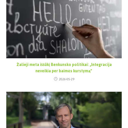
Žalieji meta iššūkį Benkunsko politikai: „Integracija
neveikia per baimės kurstymą“
2026-05-29