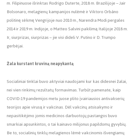
m. Filipinuose išrinktas Rodrigo Duterte, 2018 m. Brazilijoje – Jair
Bolsonaro, melagienų kampanijos nulėmė ir Viktoro Orbáno
politinę sėkmę Vengrijoje nuo 2010 m., Narendra Modi pergales
2014 ir 2019 m. Indijoje, o Matteo Salvini pakilimą Italijoje 2018 m.
Ir, siurprizas, siurprizas – jie visi dideli V. Putino ir D. Trumpo
gerbėjai.
Žala kurstant kruviną neapykantą
Socialiniai tinklai buvo aktyviai naudojami kur kas didesnei žalai,
nei vien rinkimų rezultatų formavimas. Turbūt pamenate, kaip
COVID-19 pandemijos metu juose plito įvairiausios antivakserių
teorijos apie virusą ir vakcinas. Dėl vakcinų atsisakymo ir
nepasitikėjimo jomis medicinos darbuotojų pastangos buvo
smarkiai apsunkintos, o tai kainavo milijonus papildomų gyvybių.
Be to, socialinių tinklų melagienos lėmė vakcinomis išvengiamų