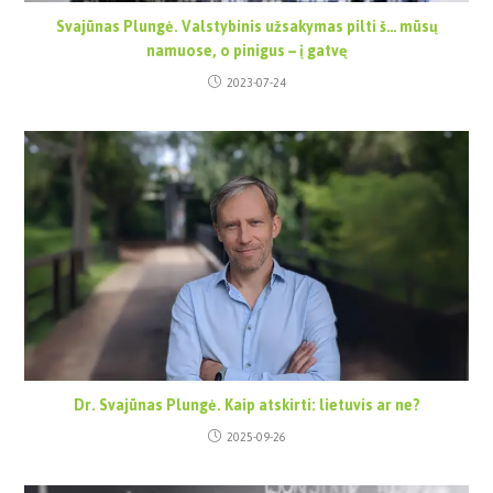
Svajūnas Plungė. Valstybinis užsakymas pilti š… mūsų
namuose, o pinigus – į gatvę
2023-07-24
Dr. Svajūnas Plungė. Kaip atskirti: lietuvis ar ne?
2025-09-26