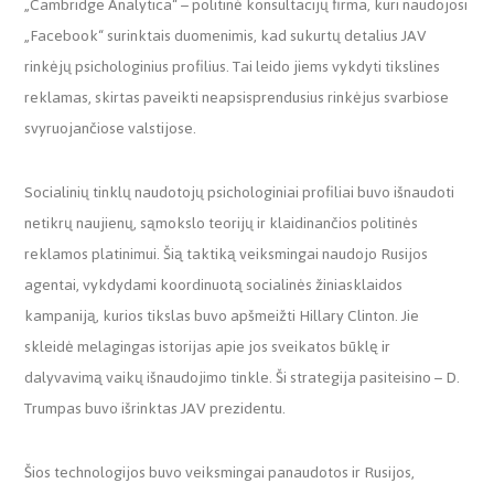
„Cambridge Analytica“ – politinė konsultacijų firma, kuri naudojosi
„Facebook“ surinktais duomenimis, kad sukurtų detalius JAV
rinkėjų psichologinius profilius. Tai leido jiems vykdyti tikslines
reklamas, skirtas paveikti neapsisprendusius rinkėjus svarbiose
svyruojančiose valstijose.
Socialinių tinklų naudotojų psichologiniai profiliai buvo išnaudoti
netikrų naujienų, sąmokslo teorijų ir klaidinančios politinės
reklamos platinimui. Šią taktiką veiksmingai naudojo Rusijos
agentai, vykdydami koordinuotą socialinės žiniasklaidos
kampaniją, kurios tikslas buvo apšmeižti Hillary Clinton. Jie
skleidė melagingas istorijas apie jos sveikatos būklę ir
dalyvavimą vaikų išnaudojimo tinkle. Ši strategija pasiteisino – D.
Trumpas buvo išrinktas JAV prezidentu.
Šios technologijos buvo veiksmingai panaudotos ir Rusijos,