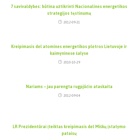
7 savivaldybės: būtina užtikrinti Nacionalinės energetikos
strategijos tęstinumą
2012-09-21
Kreipimasis dėl atominės energetikos plėtros Lietuvoje ir
kaimyninėse šalyse
2010-10-29
Nariams – jau parengta rugpjūčio ataskaita
2012-09-04
LR Prezidentūrai įteiktas kreipimasis dėl Miškų įstatymo
pataisų