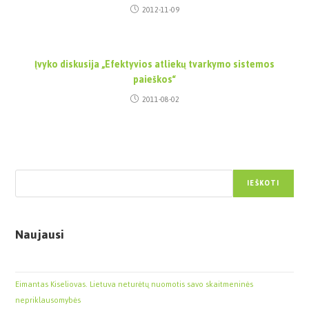
2012-11-09
Įvyko diskusija „Efektyvios atliekų tvarkymo sistemos
paieškos“
2011-08-02
Paieška
IEŠKOTI
Naujausi
Eimantas Kiseliovas. Lietuva neturėtų nuomotis savo skaitmeninės
nepriklausomybės