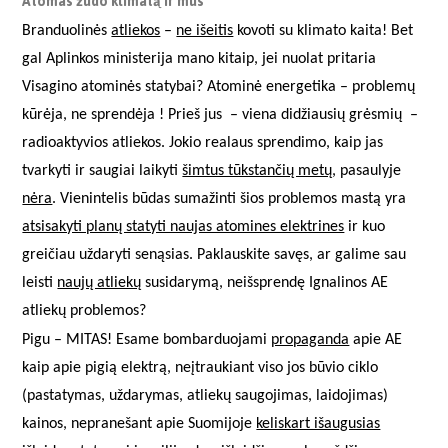
Atomas žudo klimatą ir mus
Branduolinės
atliekos
–
ne išeitis
kovoti su klimato kaita! Bet
gal Aplinkos ministerija mano kitaip, jei nuolat pritaria
Visagino atominės statybai? Atominė energetika – problemų
kūrėja, ne sprendėja ! Prieš jus – viena didžiausių grėsmių –
radioaktyvios atliekos. Jokio realaus sprendimo, kaip jas
tvarkyti ir saugiai laikyti
šimtus tūkstančių metų
, pasaulyje
nėra
. Vienintelis būdas sumažinti šios problemos mastą yra
atsisakyti planų statyti naujas atomines elektrines
ir kuo
greičiau uždaryti senąsias. Paklauskite savęs, ar galime sau
leisti
naujų atliekų
susidarymą, neišsprendę Ignalinos AE
atliekų problemos?
Pigu – MITAS! Esame bombarduojami
propaganda
apie AE
kaip apie pigią elektrą, neįtraukiant viso jos būvio ciklo
(pastatymas, uždarymas, atliekų saugojimas, laidojimas)
kainos, nepranešant apie Suomijoje
keliskart išaugusias