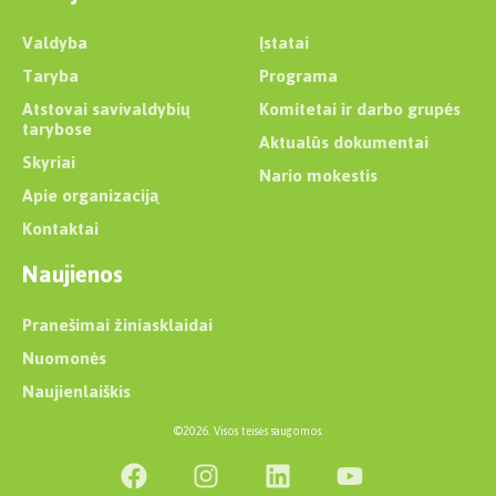
Valdyba
Įstatai
Taryba
Programa
Atstovai savivaldybių
Komitetai ir darbo grupės
tarybose
Aktualūs dokumentai
Skyriai
Nario mokestis
Apie organizaciją
Kontaktai
Naujienos
Pranešimai žiniasklaidai
Nuomonės
Naujienlaiškis
©2026. Visos teisės saugomos.