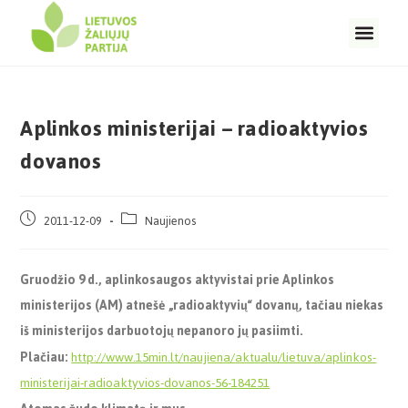
Aplinkos ministerijai – radioaktyvios
dovanos
2011-12-09
Naujienos
Gruodžio 9 d., aplinkosaugos aktyvistai prie Aplinkos
ministerijos (AM) atnešė „radioaktyvių“ dovanų, tačiau niekas
iš ministerijos darbuotojų nepanoro jų pasiimti.
Plačiau:
http://www.15min.lt/naujiena/aktualu/lietuva/aplinkos-
ministerijai-radioaktyvios-dovanos-56-184251