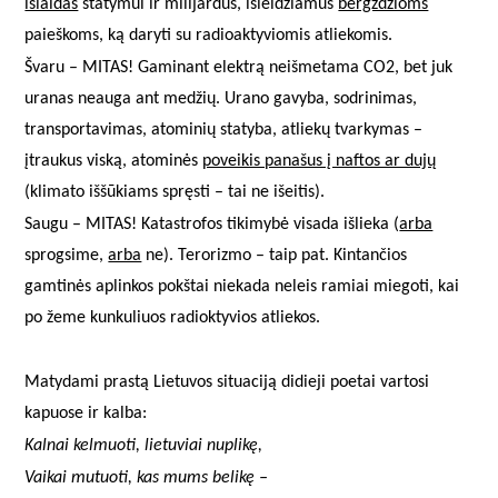
išlaidas
statymui ir milijardus, išleidžiamus
bergždžioms
paieškoms, ką daryti su radioaktyviomis atliekomis.
Švaru – MITAS! Gaminant elektrą neišmetama CO2, bet juk
uranas neauga ant medžių. Urano gavyba, sodrinimas,
transportavimas, atominių statyba, atliekų tvarkymas –
įtraukus viską, atominės
poveikis panašus į naftos ar dujų
(klimato iššūkiams spręsti – tai ne išeitis).
Saugu – MITAS! Katastrofos tikimybė visada išlieka (
arba
sprogsime,
arba
ne). Terorizmo – taip pat. Kintančios
gamtinės aplinkos pokštai niekada neleis ramiai miegoti, kai
po žeme kunkuliuos radioktyvios atliekos.
Matydami prastą Lietuvos situaciją didieji poetai vartosi
kapuose ir kalba:
Kalnai kelmuoti, lietuviai nuplikę,
Vaikai mutuoti, kas mums belikę –