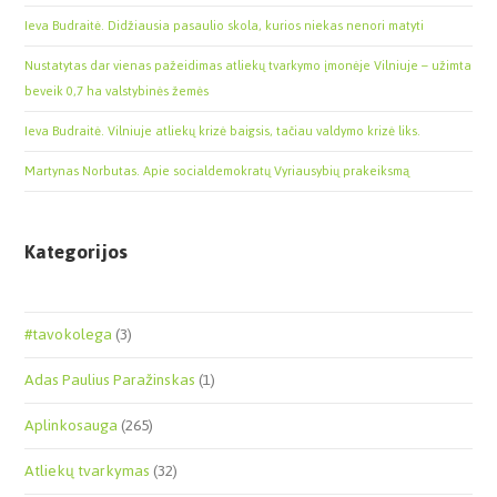
Ieva Budraitė. Didžiausia pasaulio skola, kurios niekas nenori matyti
Nustatytas dar vienas pažeidimas atliekų tvarkymo įmonėje Vilniuje – užimta
beveik 0,7 ha valstybinės žemės
Ieva Budraitė. Vilniuje atliekų krizė baigsis, tačiau valdymo krizė liks.
Martynas Norbutas. Apie socialdemokratų Vyriausybių prakeiksmą
Kategorijos
#tavokolega
(3)
Adas Paulius Paražinskas
(1)
Aplinkosauga
(265)
Atliekų tvarkymas
(32)