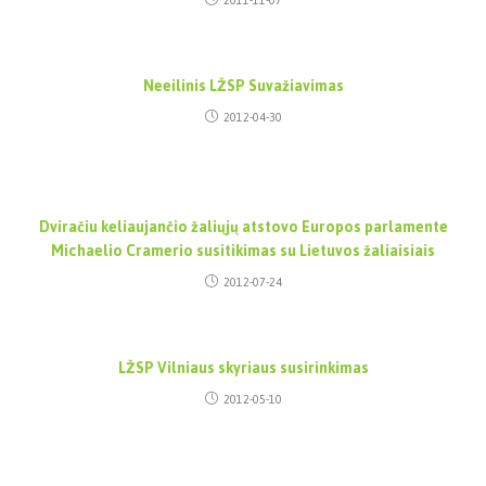
2011-11-07
Neeilinis LŽSP Suvažiavimas
2012-04-30
Dviračiu keliaujančio žaliųjų atstovo Europos parlamente
Michaelio Cramerio susitikimas su Lietuvos žaliaisiais
2012-07-24
LŽSP Vilniaus skyriaus susirinkimas
2012-05-10