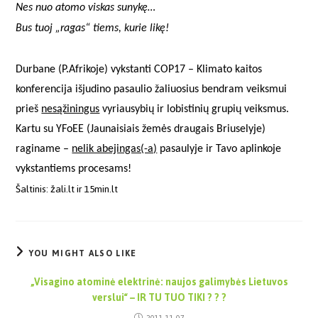
Nes nuo atomo viskas sunykę…
Bus tuoj „ragas“ tiems, kurie likę
!
Durbane (P.Afrikoje) vykstanti COP17 – Klimato kaitos
konferencija išjudino pasaulio žaliuosius bendram veiksmui
prieš
nesąžiningus
vyriausybių ir lobistinių grupių veiksmus.
Kartu su YFoEE (Jaunaisiais žemės draugais Briuselyje)
raginame –
nelik abejingas(-a)
pasaulyje ir Tavo aplinkoje
vykstantiems procesams!
Šaltinis: žali.lt ir 15min.lt
YOU MIGHT ALSO LIKE
„Visagino atominė elektrinė: naujos galimybės Lietuvos
verslui“ – IR TU TUO TIKI ? ? ?