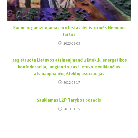
Kaune organizuojamas protestas dėl istorinės Nemuno
taršos
2023-02-03
Įregistruota Lietuvos atsinaujinančių išteklių energetikos
konfederacija, jungianti visas Lietuvoje veikiančias
atsinaujinančių išteklių asociacijas
2012-05-17
Šaukiamas LŽP Tarybos posėdis
2013-01-25