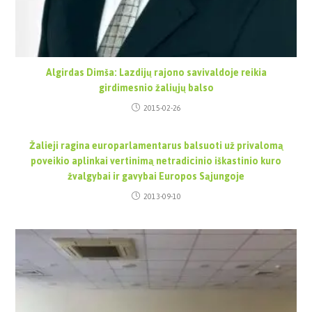
Algirdas Dimša: Lazdijų rajono savivaldoje reikia
girdimesnio žaliųjų balso
2015-02-26
Žalieji ragina europarlamentarus balsuoti už privalomą
poveikio aplinkai vertinimą netradicinio iškastinio kuro
žvalgybai ir gavybai Europos Sąjungoje
2013-09-10