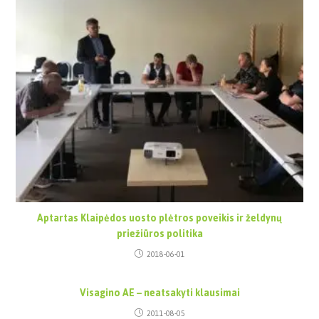
Aptartas Klaipėdos uosto plėtros poveikis ir želdynų
priežiūros politika
2018-06-01
Visagino AE – neatsakyti klausimai
2011-08-05