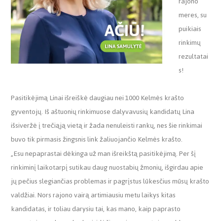
rajono
meres, su
puikiais
rinkimų
rezultatai
s!
Pasitikėjimą Linai išreiškė daugiau nei 1000 Kelmės krašto
gyventojų. Iš aštuonių rinkimuose dalyvavusių kandidatų Lina
išsiveržė į trečiąją vietą ir žada nenuleisti rankų, nes šie rinkimai
buvo tik pirmasis žingsnis link žaliuojančio Kelmės krašto.
„Esu nepaprastai dėkinga už man išreikštą pasitikėjimą. Per šį
rinkiminį laikotarpį sutikau daug nuostabių žmonių, išgirdau apie
jų pečius slegiančias problemas ir pagrįstus lūkesčius mūsų krašto
valdžiai. Nors rajono vairą artimiausiu metu laikys kitas
kandidatas, ir toliau darysiu tai, kas mano, kaip paprasto