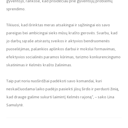
gyventojo, rankose, kad prisidėčiau prie gyventojų problemų
sprendimo.
Tikiuosi, kad išrinktas meras atsakingai ir sąžiningai eis savo
pareigas bei ambicingai sieks mūsų krašto gerovės. Svarbu, kad
jo darbų sąraše atsirastų sveikos ir aktyvios bendruomenės
puoselėjimas, palankios aplinkos darbui ir mokslui formavimas,
efektyvios socialinės paramos kūrimas, turizmo konkurencingumo
skatinimas ir Kelmės krašto žalinimas.
Taip pat noriu nuoširdžiai padėkoti savo komandai, kuri
neskaičiuodama laiko padėjo pasiekti jūsų širdis ir perduoti žinią,
kad drauge galime sukurti laimintį Kelmės rajoną“, – sako Lina
Samulytė.