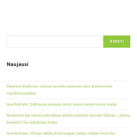
Paieška
IEŠKOTI
Naujausi
Eimantas Kiseliovas. Lietuva neturėtų nuomotis savo skaitmeninės
nepriklausomybės
Ieva Budraitė. Didžiausia pasaulio skola, kurios niekas nenori matyti
Nustatytas dar vienas pažeidimas atliekų tvarkymo įmonėje Vilniuje – užimta
beveik 0,7 ha valstybinės žemės
Ieva Budraitė. Vilniuje atliekų krizė baigsis, tačiau valdymo krizė liks.