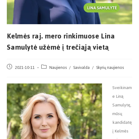
Kelmės raj. mero rinkimuose Lina
Samulytė užėmė į trečiąją vietą
2021-10-11
Naujienos
/
Savivalda
/
Skyrių naujienos
Sveikinam
e Liną
Samulytę,
mūsų
kandidatę
į Kelmės