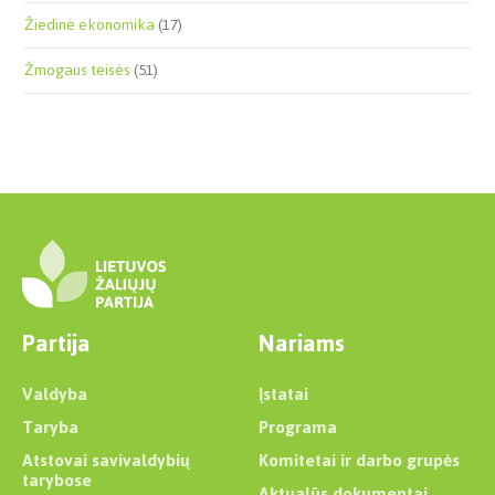
Žiedinė ekonomika
(17)
Žmogaus teisės
(51)
Partija
Nariams
Valdyba
Įstatai
Taryba
Programa
Atstovai savivaldybių
Komitetai ir darbo grupės
tarybose
Aktualūs dokumentai