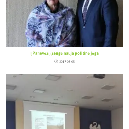
Į Panevėžį įžengė nauja politinė jėga
2017-05-05