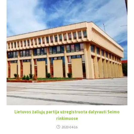
Lietuvos žaliųjų partija užregistruota dalyvauti Seimo
rinkimuose
2020-04-16