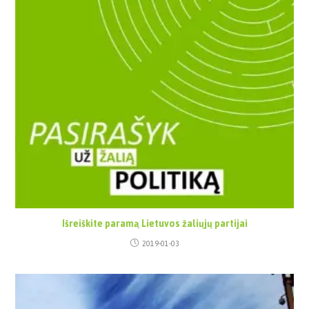
Išreiškite paramą Lietuvos žaliųjų partijai
2019-01-03