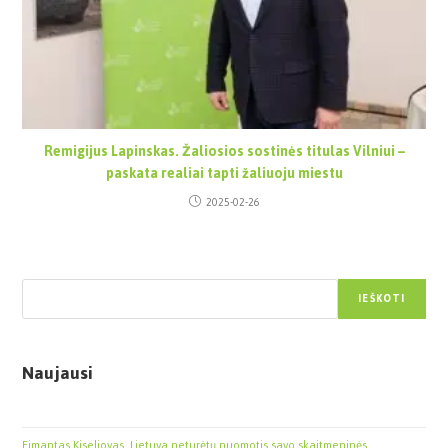
Remigijus Lapinskas. Žaliosios sostinės titulas Vilniui –
paskata realiai tapti žaliuoju miestu
2025-02-26
Paieška
IEŠKOTI
Naujausi
Eimantas Kiseliovas. Lietuva neturėtų nuomotis savo skaitmeninės