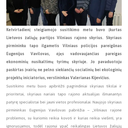
Ketvirtadienį steigiamojo susitikimo metu buvo įkurtas
Lietuvos žaliųjų partijos Vilniaus rajono skyrius. Skyriaus
pirmininku tapo ilgametis Vilniaus policijos pareigūnas
Eugenijus Vavilovas, ėjęs vadovaujančias pareigas
ekonominių nusikaltimų tyrimų skyriuje. Jo pavaduotoju
paskirtas įvairių ne pelno siekiančių socialinių bei ekologinių
projektų iniciatorius, verslininkas Valerianas Kijevičius.
Susitikimo metu buvo apibrėžti pagrindiniai skyriaus tikslai ir
prioritetai, skyriaus nariais tapo rajono aktualijas išmanantys
patyrę specialistai bei jauni vietos profesionalai. Naujojo skyriaus
pirmininkas Eugenijus Vavilovas pabrėžia – „Vilniaus rajone
problemos, su kuriomis reikia kovoti ir kurias reikia viešinti, yra
ignoruojamos, todėl rajonui ypač reikalingas Lietuvos žaliųjų