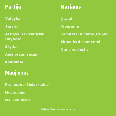
Partija
Nariams
Valdyba
Įstatai
Taryba
Programa
Atstovai savivaldybių
Komitetai ir darbo grupės
tarybose
Aktualūs dokumentai
Skyriai
Nario mokestis
Apie organizaciją
Kontaktai
Naujienos
Pranešimai žiniasklaidai
Nuomonės
Naujienlaiškis
©2026. Visos teisės saugomos.