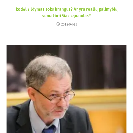
kodėl šildymas toks brangus? Ar yra realių galimybių
sumažinti šias sąnaudas?
2012-04-13