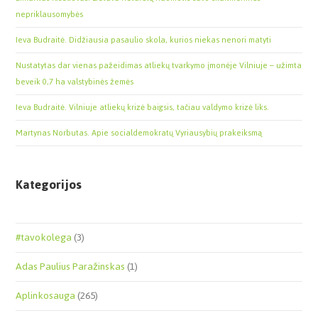
nepriklausomybės
Ieva Budraitė. Didžiausia pasaulio skola, kurios niekas nenori matyti
Nustatytas dar vienas pažeidimas atliekų tvarkymo įmonėje Vilniuje – užimta
beveik 0,7 ha valstybinės žemės
Ieva Budraitė. Vilniuje atliekų krizė baigsis, tačiau valdymo krizė liks.
Martynas Norbutas. Apie socialdemokratų Vyriausybių prakeiksmą
Kategorijos
#tavokolega
(3)
Adas Paulius Paražinskas
(1)
Aplinkosauga
(265)