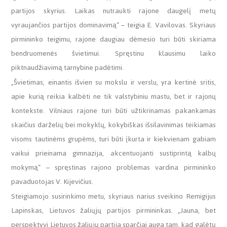
partijos skyrius. Laikas nutraukti rajone daugelį metų
vyraujančios partijos dominavimą“ – teigia E. Vavilovas. Skyriaus
pirmininko teigimu, rajone daugiau dėmesio turi būti skiriama
bendruomenės švietimui. Spręstinu klausimu laiko
piktnaudžiavimą tarnybine padėtimi.
„Švietimas, einantis išvien su mokslu ir verslu, yra kertinė sritis,
apie kurią reikia kalbėti ne tik valstybiniu mastu, bet ir rajonų
kontekste. Vilniaus rajone turi būti užtikrinamas pakankamas
skaičius darželių bei mokyklų, kokybiškas išsilavinimas teikiamas
visoms tautinėms grupėms, turi būti įkurta ir kiekvienam gabiam
vaikui prieinama gimnazija, akcentuojanti sustiprintą kalbų
mokymą“ – spręstinas rajono problemas vardina pirmininko
pavaduotojas V. Kijevičius.
Steigiamojo susirinkimo metu, skyriaus narius sveikino Remigijus
Lapinskas, Lietuvos žaliųjų partijos pirmininkas. „Jauna, bet
perspektyvi Lietuvos žaliųjų partija sparčiai auga tam, kad galėtų