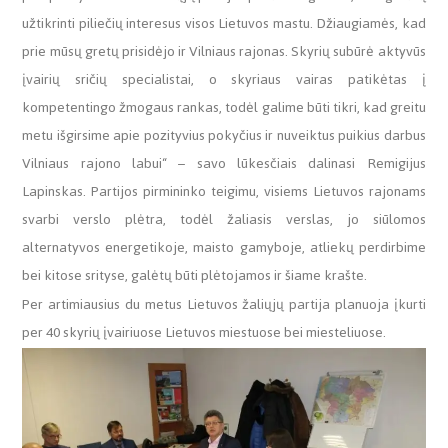
užtikrinti piliečių interesus visos Lietuvos mastu. Džiaugiamės, kad
prie mūsų gretų prisidėjo ir Vilniaus rajonas. Skyrių subūrė aktyvūs
įvairių sričių specialistai, o skyriaus vairas patikėtas į
kompetentingo žmogaus rankas, todėl galime būti tikri, kad greitu
metu išgirsime apie pozityvius pokyčius ir nuveiktus puikius darbus
Vilniaus rajono labui“ – savo lūkesčiais dalinasi Remigijus
Lapinskas. Partijos pirmininko teigimu, visiems Lietuvos rajonams
svarbi verslo plėtra, todėl žaliasis verslas, jo siūlomos
alternatyvos energetikoje, maisto gamyboje, atliekų perdirbime
bei kitose srityse, galėtų būti plėtojamos ir šiame krašte.
Per artimiausius du metus Lietuvos žaliųjų partija planuoja įkurti
per 40 skyrių įvairiuose Lietuvos miestuose bei miesteliuose.